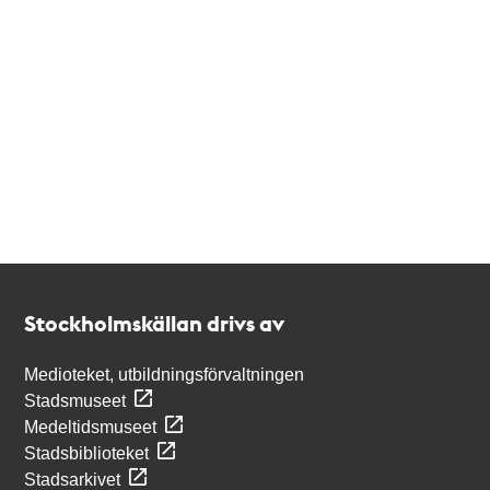
Kontakt
Stockholmskällan
Stockholmskällan drivs av
Medioteket, utbildningsförvaltningen
Stadsmuseet
Medeltidsmuseet
Stadsbiblioteket
Stadsarkivet