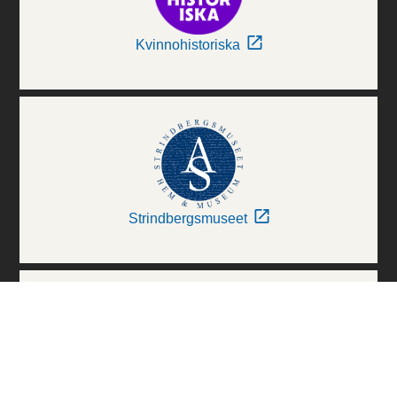
Kvinnohistoriska
Strindbergsmuseet
Thielska Galleriet