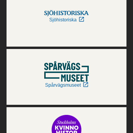
Sjöhistoriska
Spårvägsmuseet