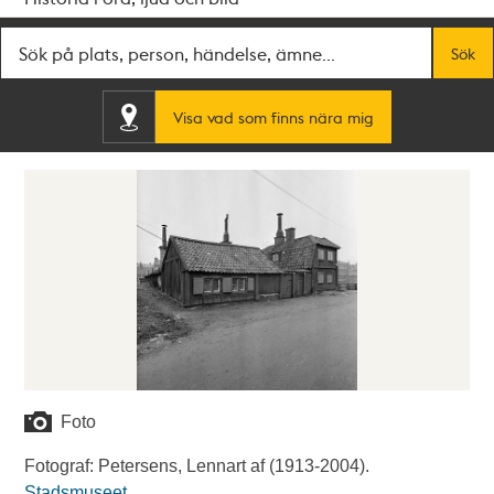
Fritextsök
Sök
Visa vad som finns nära mig
Foto
Fotograf: Petersens, Lennart af (1913-2004).
Stadsmuseet