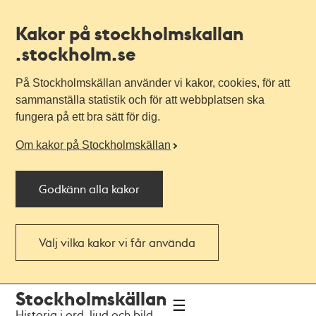
Kakor på stockholmskallan
.stockholm.se
På Stockholmskällan använder vi kakor, cookies, för att
sammanställa statistik och för att webbplatsen ska
fungera på ett bra sätt för dig.
Om kakor på Stockholmskällan
Godkänn alla kakor
Välj vilka kakor vi får använda
Till
Till
Stockholmskällan
navigationen
huvudinnehållet
Historia i ord, ljud och bild