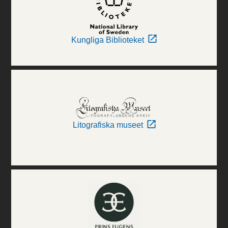
Kungliga Biblioteket
Litografiska museet