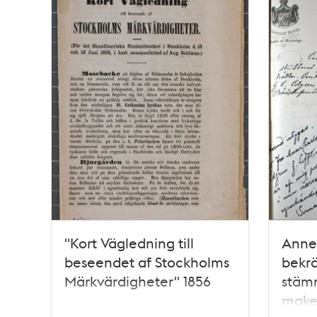
"Kort Vägledning till
Anne 
beseendet af Stockholms
bekrä
Märkvärdigheter" 1856
stäm
make