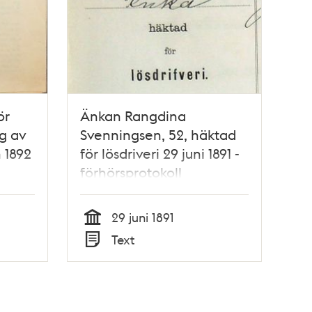
ör
Änkan Rangdina
ag av
Svenningsen, 52, häktad
 1892
för lösdriveri 29 juni 1891 -
förhörsprotokoll
29 juni 1891
Tid
Text
Typ