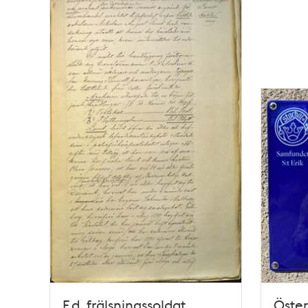
F.d. frälsningssoldat
Öster