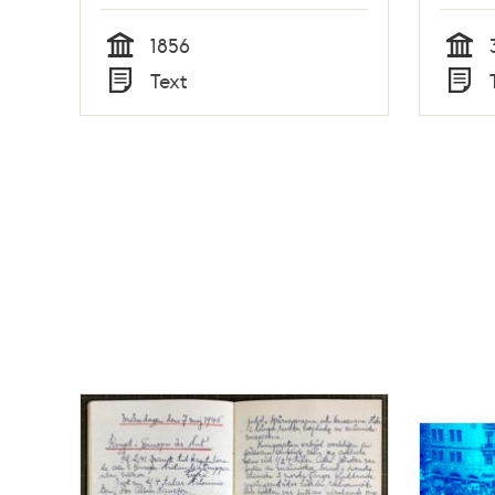
1889
1856
Tid
Tid
Text
Typ
Typ