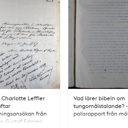
Charlotte Leffler
Vad lärer bibeln om
ftar
tungomålstalande? -
ningsansökan från
polisrapport från mö
n Gustaf Edgren