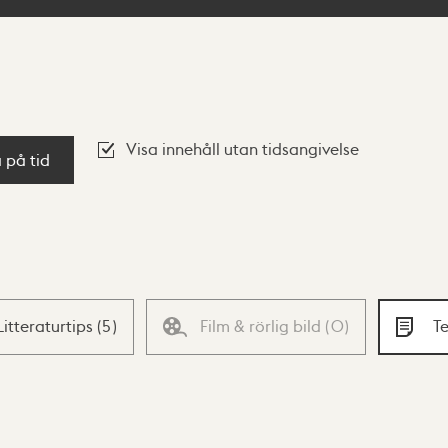
Visa innehåll utan tidsangivelse
a på tid
Litteraturtips
(
5
)
Film & rörlig bild
(
0
)
T