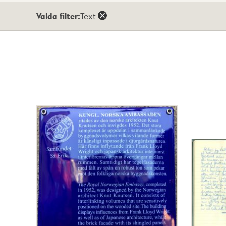
Totalt
Valda filter:
Text
15
träffar