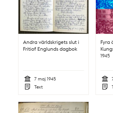
Andra världskrigets slut i
Fyra 
Fritiof Englunds dagbok
Kung
1945
7 maj 1945
Tid
Tid
Text
Typ
Typ