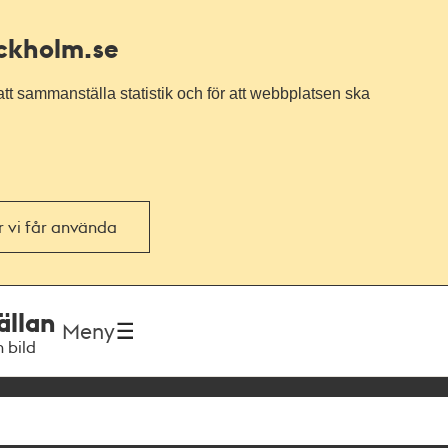
ockholm.se
tt sammanställa statistik och för att webbplatsen ska
or vi får använda
ällan
Meny
h bild