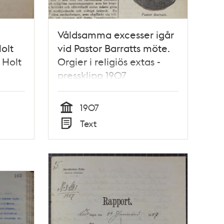
Våldsamma excesser igår
olt
vid Pastor Barratts möte.
 Holt
Orgier i religiös extas -
pressklipp 1907
1907
Tid
Text
Typ