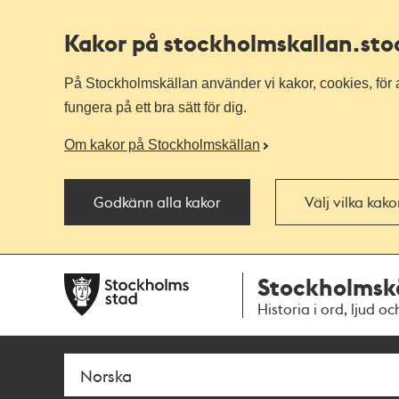
Kakor på stockholmskallan
.st
På Stockholmskällan använder vi kakor, cookies, för a
fungera på ett bra sätt för dig.
Om kakor på Stockholmskällan
Godkänn alla kakor
Välj vilka kak
Till
Till
Stockholmsk
navigationen
huvudinnehållet
Historia i ord, ljud oc
Sök
Fritextsök