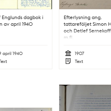
of Englunds dagbok i
Efterlysning ang.
n av april 1940
tattareföljet Simon H
och Detlef Sernekoff
m.fl.
9 april 1940
1907
Tid
Text
Text
Typ