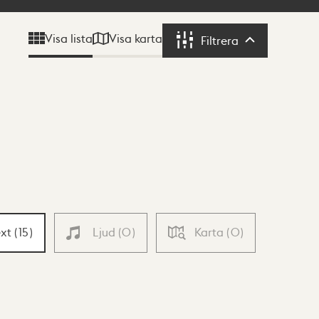
Visa karta
Visa lista
Filtrera
Filtrera
ext
(
15
)
Ljud
(
0
)
Karta
(
0
)