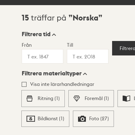
15
Norska
träffar på
Sökresultat
Filtrera tid
Från
Till
Visningsläge
Filtrer
Filtrera materialtyper
Lista
Karta
Visa inte lärarhandledningar
Ritning
(
1
)
Föremål
(
1
)
Bildkonst
(
1
)
Foto
(
27
)