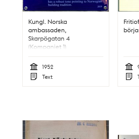
Kungl. Norska
Friti
ambassaden,
börja
Skarpögatan 4
(Kompaniet 1)
1952
Tid
Tid
Text
Typ
Typ