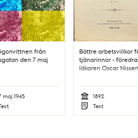
ögonvittnen från
Bättre arbetsvillkor f
sgatan den 7 maj
tjänarinnor - föredr
läkaren Oscar Nissen
7 maj 1945
1892
Tid
Text
Text
Typ