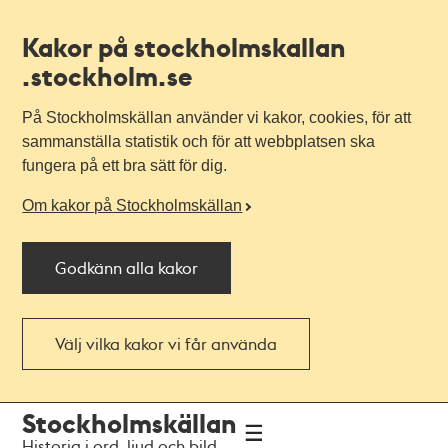
Kakor på stockholmskallan
.stockholm.se
På Stockholmskällan använder vi kakor, cookies, för att
sammanställa statistik och för att webbplatsen ska
fungera på ett bra sätt för dig.
Om kakor på Stockholmskällan
Godkänn alla kakor
Välj vilka kakor vi får använda
Till
Till
Stockholmskällan
navigationen
huvudinnehållet
Historia i ord, ljud och bild