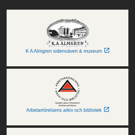
K A Almgren sidenväveri & museum
Arbetarrörelsens arkiv och bibliotek