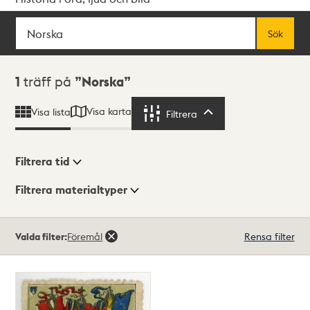
Sök
Fritextsök
Sök
Sökresultat
1
träff på
Norska
Visa karta
Visa lista
Filtrera
Filtrera
Filtrera tid
Filtrera materialtyper
Visningsläge
Totalt
Valda filter:
Föremål
Rensa filter
1
träffar
Lista
Karta