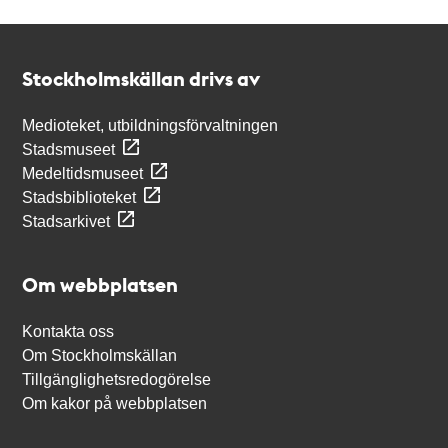
Kontakt
Stockholmskällan
Stockholmskällan drivs av
Medioteket, utbildningsförvaltningen
Stadsmuseet
Medeltidsmuseet
Stadsbiblioteket
Stadsarkivet
Om webbplatsen
Kontakta oss
Om Stockholmskällan
Tillgänglighetsredogörelse
Om kakor på webbplatsen