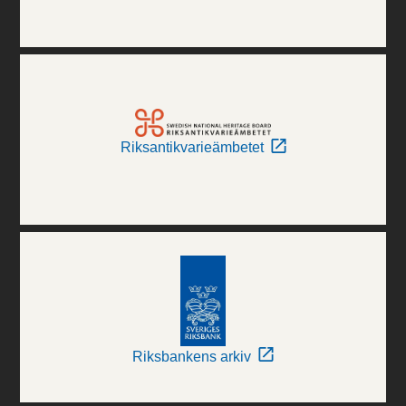
Riksantikvarieämbetet
Riksbankens arkiv