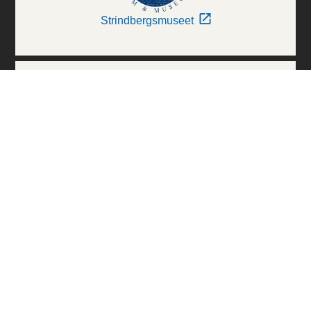
Strindbergsmuseet
Thielska Galleriet
Världskulturmuseerna