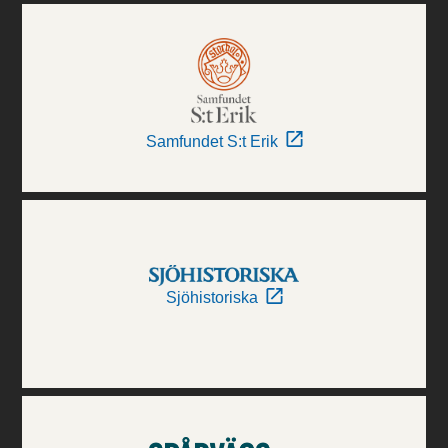
Samfundet S:t Erik
Sjöhistoriska