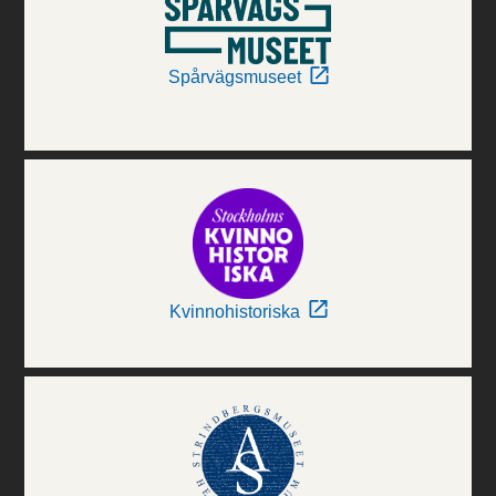
Spårvägsmuseet
Kvinnohistoriska