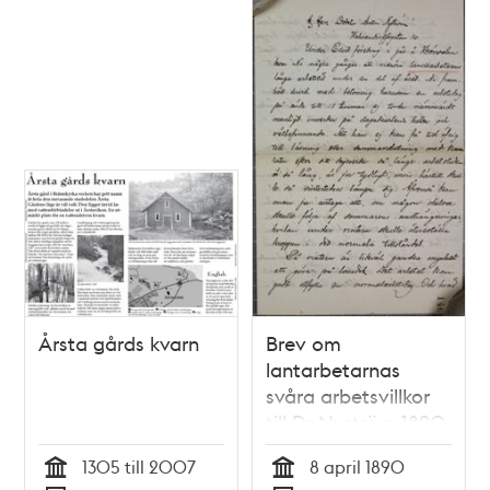
Årsta gårds kvarn
Brev om
lantarbetarnas
svåra arbetsvillkor
till Dr Nyström 1890
1305 till 2007
8 april 1890