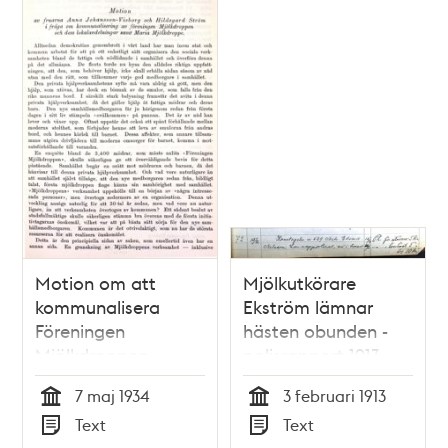
Motion om att
Mjölkutkörare
kommunalisera
Ekström lämnar
Föreningen
hästen obunden -
Mjölkdroppen -
polisrapport 1913
stadsfullmäktige
7 maj 1934
3 februari 1913
1934
Tid
Tid
Text
Text
Typ
Typ