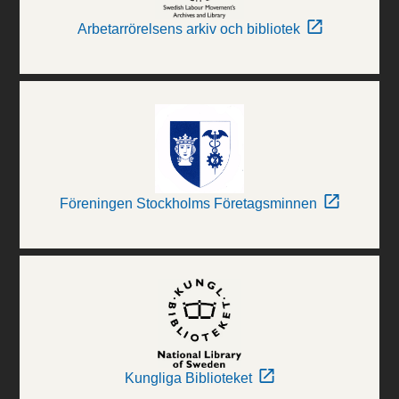
Arbetarrörelsens arkiv och bibliotek
Föreningen Stockholms Företagsminnen
Kungliga Biblioteket