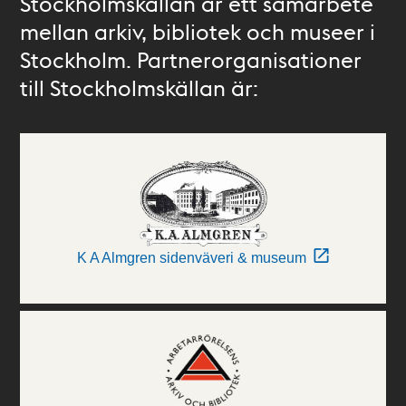
Stockholmskällan är ett samarbete
mellan arkiv, bibliotek och museer i
Stockholm. Partnerorganisationer
till Stockholmskällan är:
K A Almgren sidenväveri & museum