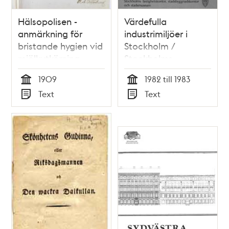
Hälsopolisen -
Värdefulla
anmärkning för
industrimiljöer i
bristande hygien vid
Stockholm /
mjölkutkörning
Stockholms
stadsmuseum
1909
1982 till 1983
Tid
Tid
Text
Text
Typ
Typ