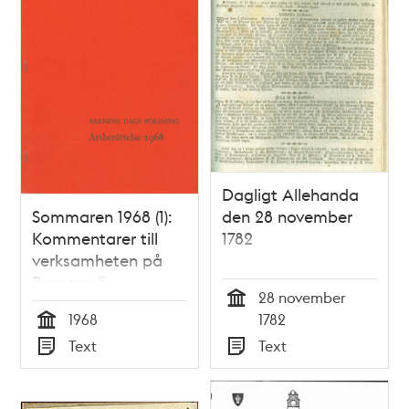
Dagligt Allehanda
Sommaren 1968 (1):
den 28 november
Kommentarer till
1782
verksamheten på
Barnens ö
28 november
Tid
1968
1782
Tid
Text
Text
Typ
Typ