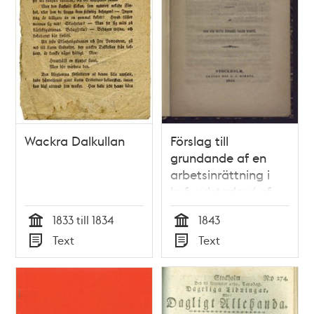
Wackra Dalkullan
Förslag till
grundande af en
arbetsinrättning i
hufvudstaden/ af
den för detta
1833 till 1834
1843
ändamål valda
Tid
Tid
Text
Text
komité
Typ
Typ