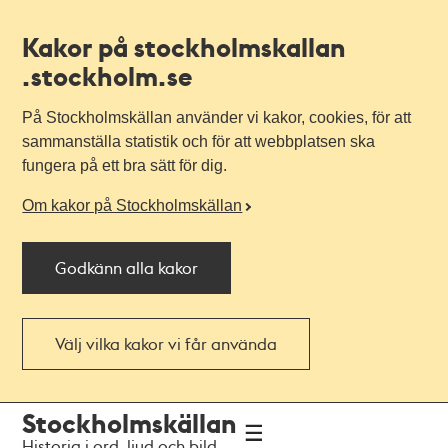
Kakor på stockholmskallan
.stockholm.se
På Stockholmskällan använder vi kakor, cookies, för att
sammanställa statistik och för att webbplatsen ska
fungera på ett bra sätt för dig.
Om kakor på Stockholmskällan
Godkänn alla kakor
Välj vilka kakor vi får använda
Till
Till
Stockholmskällan
navigationen
huvudinnehållet
Historia i ord, ljud och bild