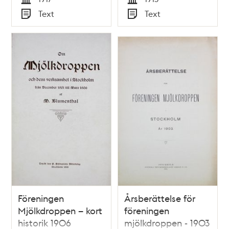
Tid
Tid
Text
Text
Typ
Typ
Föreningen
Årsberättelse för
Mjölkdroppen – kort
föreningen
historik 1906
mjölkdroppen - 1903