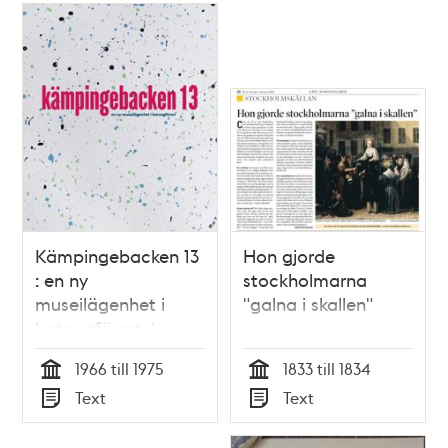
Kämpingebacken 13
Hon gjorde
: en ny
stockholmarna
museilägenhet i
"galna i skallen"
betongförort /
artikelförfattare:
1966 till 1975
1833 till 1834
Piamaria hallberg
Tid
Tid
Text
Text
Typ
Typ