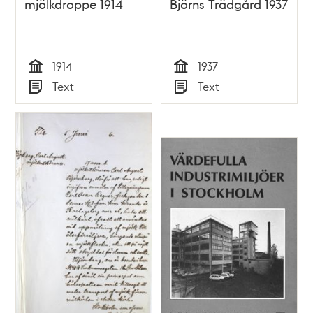
mjölkdroppe 1914
Björns Trädgård 1937
1914
1937
Tid
Tid
Text
Text
Typ
Typ