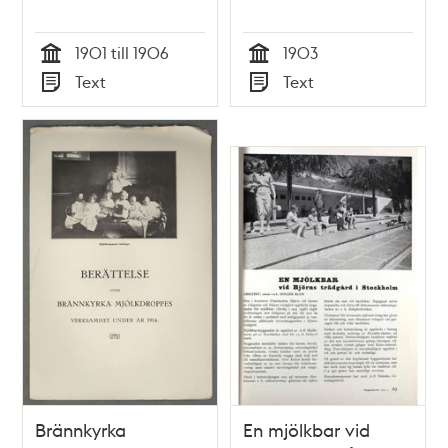
1901 till 1906
1903
Tid
Tid
Text
Text
Typ
Typ
Brännkyrka
En mjölkbar vid