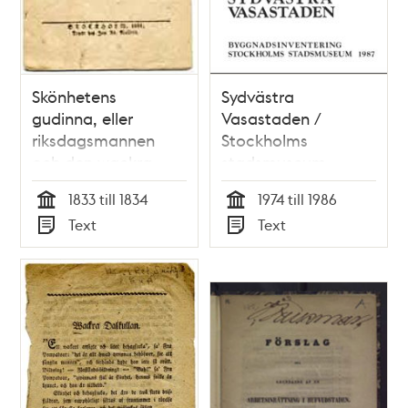
Skönhetens
Sydvästra
gudinna, eller
Vasastaden /
riksdagsmannen
Stockholms
och den wackra
stadsmuseum
Dalkullan.
1833 till 1834
1974 till 1986
Tid
Tid
Text
Text
Typ
Typ