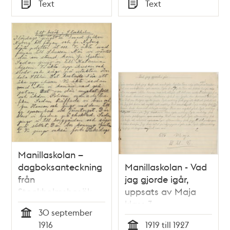
Tid
Tid
Text
Text
Typ
Typ
Manillaskolan –
dagboksanteckning
Manillaskolan - Vad
från
jag gjorde igår,
Stockholmsbesök
uppsats av Maja
1916
klass 3
30 september
Tid
1916
1919 till 1927