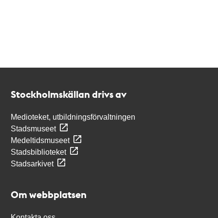
Kontakt
Stockholmskällan
Stockholmskällan drivs av
Medioteket, utbildningsförvaltningen
Stadsmuseet
Medeltidsmuseet
Stadsbiblioteket
Stadsarkivet
Om webbplatsen
Kontakta oss