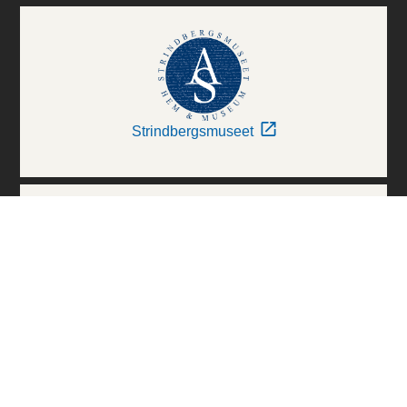
Strindbergsmuseet
Thielska Galleriet