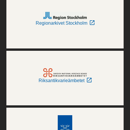
Regionarkivet Stockholm
Riksantikvarieämbetet