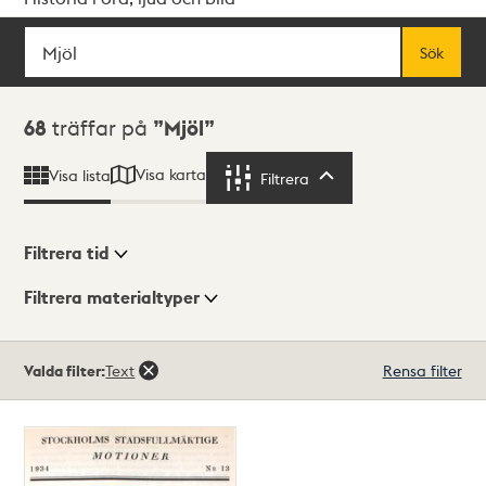
Sök
Fritextsök
Sök
Sökresultat
68
träffar på
Mjöl
Visa karta
Visa lista
Filtrera
Filtrera
Filtrera tid
Filtrera materialtyper
Visningsläge
Totalt
Valda filter:
Text
Rensa filter
68
träffar
Lista
Karta