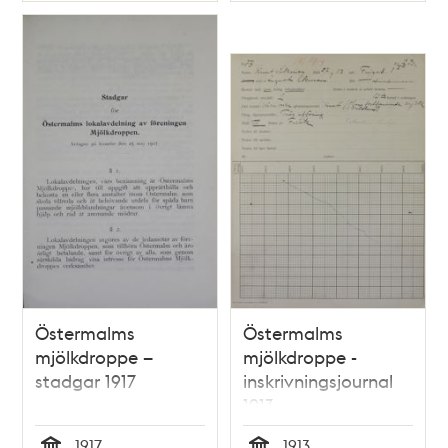
Östermalms
Östermalms
mjölkdroppe –
mjölkdroppe -
stadgar 1917
inskrivningsjournal
1913
1917
1913