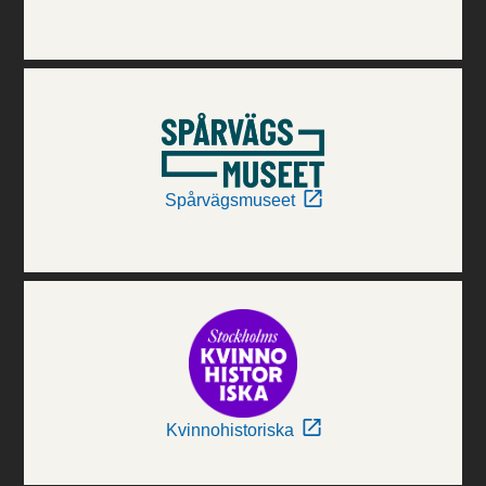
Spårvägsmuseet
Kvinnohistoriska