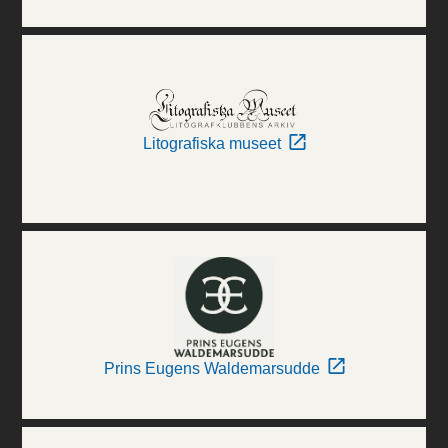
Litografiska museet
Prins Eugens Waldemarsudde