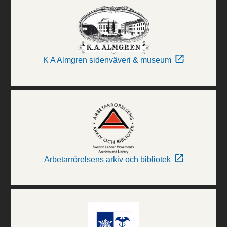
K A Almgren sidenväveri & museum
Arbetarrörelsens arkiv och bibliotek