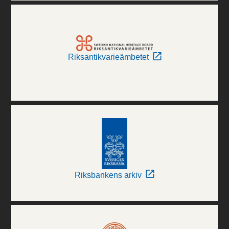
Riksantikvarieämbetet
Riksbankens arkiv