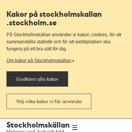
Kakor på stockholmskallan
.stockholm.se
På Stockholmskällan använder vi kakor, cookies, för att
sammanställa statistik och för att webbplatsen ska
fungera på ett bra sätt för dig.
Om kakor på Stockholmskällan
Godkänn alla kakor
Välj vilka kakor vi får använda
Till
Till
Stockholmskällan
navigationen
huvudinnehållet
Historia i ord, ljud och bild