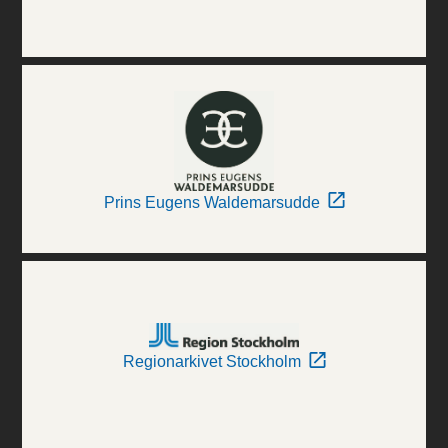
Prins Eugens Waldemarsudde
Regionarkivet Stockholm