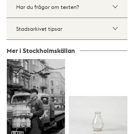
Har du frågor om texten?
Stadsarkivet tipsar
Mer i Stockholmskällan
Relaterade
poster
och
teman