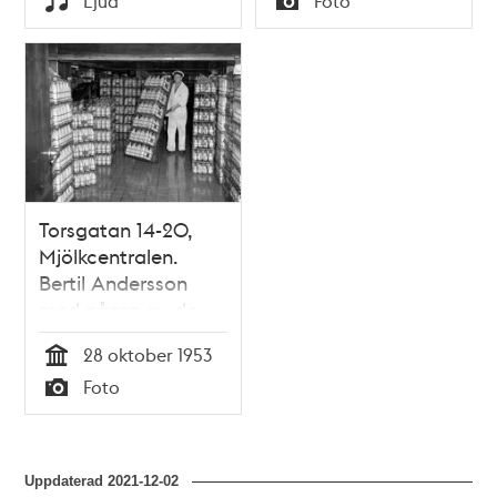
Ljud
Foto
Typ
Typ
Torsgatan 14-20,
Mjölkcentralen.
Bertil Andersson
med några av de
300 000 liter
28 oktober 1953
flaskmjölk som
Tid
Foto
dagligen tappas
Typ
upp
Uppdaterad
2021-12-02