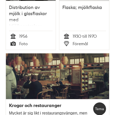
Distribution av
Flaska; mjölkflaska
mjölk i glasflaskor
med
Mjölkcentralens
lastbil.
1956
1930 till 1970
Tid
Tid
Foto
Föremål
Typ
Typ
Krogar och restauranger
Tema
Mycket är sig likt i restaurangsvängen, men