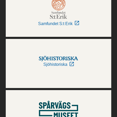
Samfundet S:t Erik
Sjöhistoriska