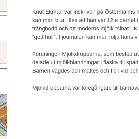
Knut Ekman var inskriven på Östermalms mj
kan man bl.a. läsa att han var 12.e barnet i
trångbodd och att moderns mjölk ”sinat”. Knu
”gott hull”. I journalen kan man följa hans v
Föreningen Mjölkdropparna, som bestod av 
delade ut mjölkblandningar i flaska till s
Barnen vägdes och mättes och fick vid beh
Mjölkdropparna var föregångare till barnav