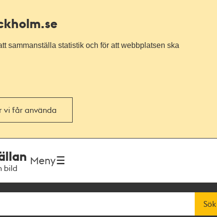
ockholm.se
tt sammanställa statistik och för att webbplatsen ska
or vi får använda
ällan
Meny
h bild
Sök