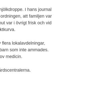
ölkdroppe. I hans journal
 ordningen, att familjen var
t var i övrigt frisk och vid
iktkurva.
flera lokalavdelningar,
pädbarn som inte ammades.
ov medicin.
årdscentralerna.