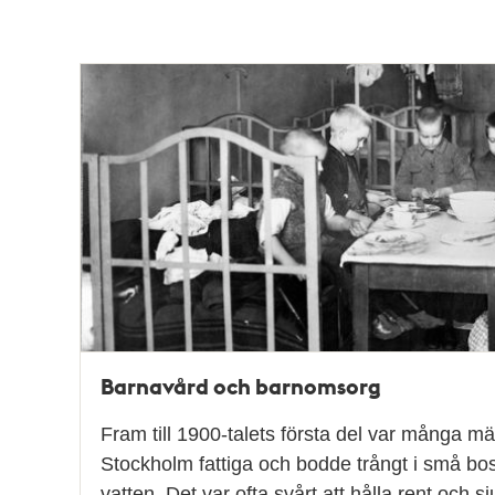
teman
Barnavård och barnomsorg
Fram till 1900-talets första del var många mä
Stockholm fattiga och bodde trångt i små bo
vatten. Det var ofta svårt att hålla rent och