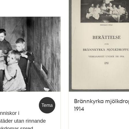
Brännkyrka mjölkdr
Tema
1914
nniskor i
städer utan rinnande
 sjukdomar spred…