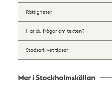
Rättigheter
Har du frågor om texten?
Stadsarkivet tipsar
Mer i Stockholmskällan
Relaterade
poster
och