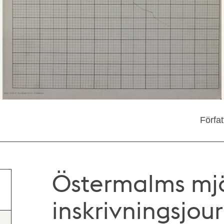
Förfa
Östermalms mjö
inskrivningsjour