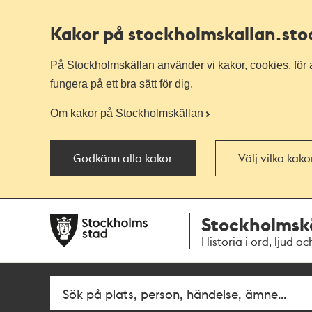
Kakor på stockholmskallan
.st
På Stockholmskällan använder vi kakor, cookies, för a
fungera på ett bra sätt för dig.
Om kakor på Stockholmskällan
Godkänn alla kakor
Välj vilka kak
Till
Till
Stockholmsk
navigationen
huvudinnehållet
Historia i ord, ljud oc
Fritextsök