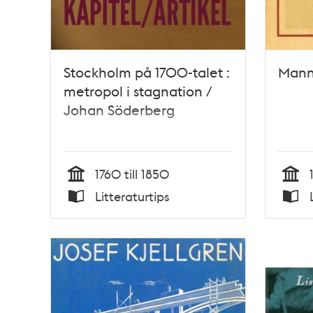
Stockholm på 1700-talet :
Manne
metropol i stagnation /
Johan Söderberg
1760 till 1850
Tid
Tid
Litteraturtips
Typ
Typ