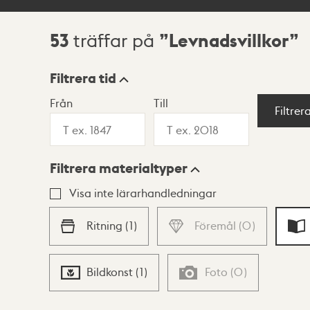
53
Levnadsvillkor
träffar på
Sökresultat
Filtrera tid
Från
Till
Visningsläge
Filtrer
Filtrera materialtyper
Lista
Karta
Visa inte lärarhandledningar
Ritning
(
1
)
Föremål
(
0
)
Bildkonst
(
1
)
Foto
(
0
)