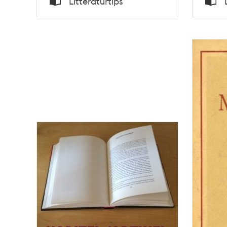
Litteraturtips
Typ
Typ