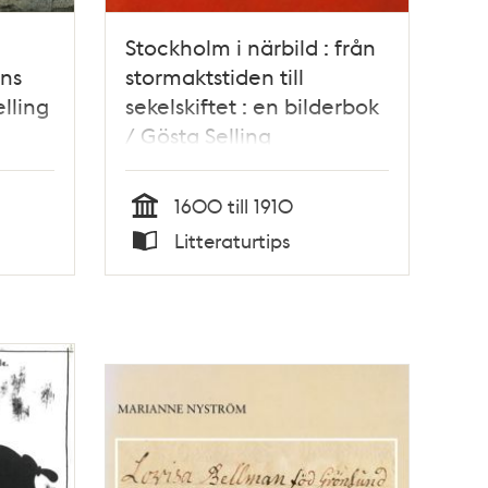
Stockholm i närbild : från
ns
stormaktstiden till
lling
sekelskiftet : en bilderbok
/ Gösta Selling
1600 till 1910
Tid
Litteraturtips
Typ