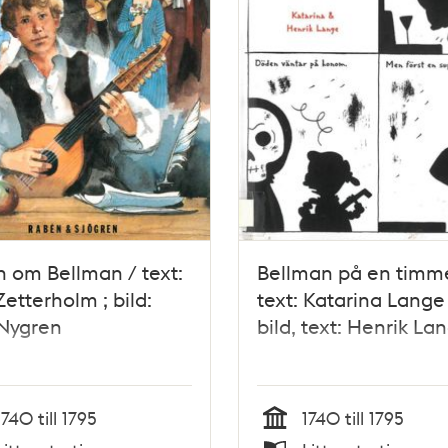
 om Bellman / text:
Bellman på en timm
Zetterholm ; bild:
text: Katarina Lange 
 Nygren
bild, text: Henrik La
1740 till 1795
1740 till 1795
Tid