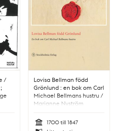
e /
Lovisa Bellman född
;
Grönlund : en bok om Carl
nge
Michael Bellmans hustru /
Marianne Nyström
1700 till 1847
Tid