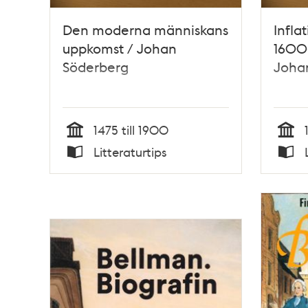
Den moderna människans
Infla
uppkomst / Johan
1600-
Söderberg
Joha
1475 till 1900
Tid
Tid
Litteraturtips
Typ
Typ