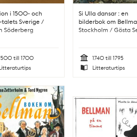
tion i 1500- och
Si Ulla dansar : en
talets Sverige /
bilderbok om Bellma
n Söderberg
Stockholm / Gösta Se
1500 till 1700
1740 till 1795
Tid
Litteraturtips
Litteraturtips
Typ