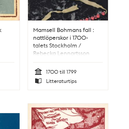
k
Mamsell Bohmans fall :
nattlöperskor i 1700-
talets Stockholm /
Rebecka Lennartsson
1700 till 1799
Tid
Litteraturtips
Typ