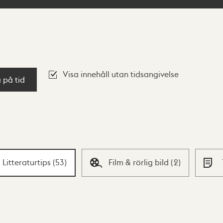
Visa innehåll utan tidsangivelse
a på tid
Litteraturtips
(
53
)
Film & rörlig bild
(
2
)