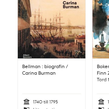
Bellman : biografin /
Boken
Carina Burman
Finn 
Tord
1740 till 1795
Tid
Tid