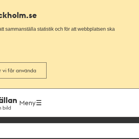
ockholm.se
tt sammanställa statistik och för att webbplatsen ska
or vi får använda
ällan
Meny
h bild