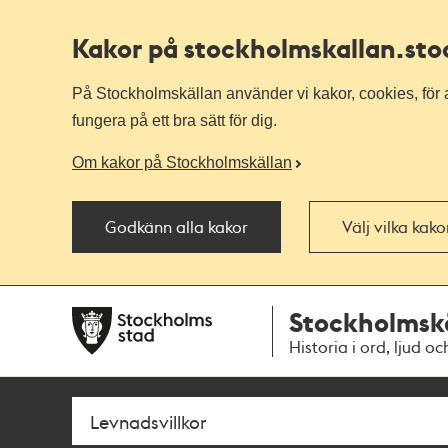
Kakor på stockholmskallan
.st
På Stockholmskällan använder vi kakor, cookies, för a
fungera på ett bra sätt för dig.
Om kakor på Stockholmskällan
Godkänn alla kakor
Välj vilka kak
Till
Till
Stockholmsk
navigationen
huvudinnehållet
Historia i ord, ljud oc
Sök
Fritextsök