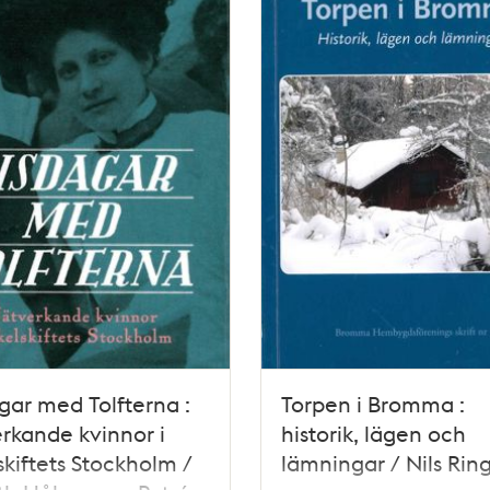
gar med Tolfterna :
Torpen i Bromma :
rkande kvinnor i
historik, lägen och
skiftets Stockholm /
lämningar / Nils Rin