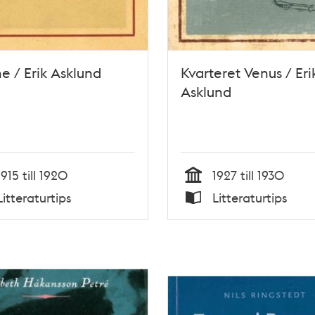
 / Erik Asklund
Kvarteret Venus / Eri
Asklund
1915 till 1920
1927 till 1930
Tid
Litteraturtips
Litteraturtips
Typ