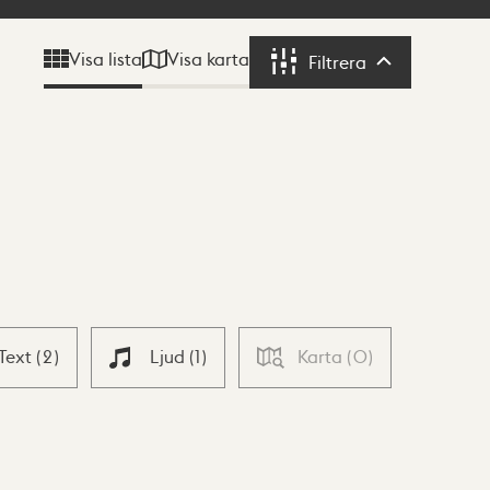
Visa karta
Visa lista
Filtrera
Filtrera
Text
(
2
)
Ljud
(
1
)
Karta
(
0
)