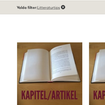
Totalt
Valda filter:
Litteraturtips
53
träffar