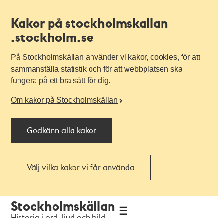
Kakor på stockholmskallan
.stockholm.se
På Stockholmskällan använder vi kakor, cookies, för att
sammanställa statistik och för att webbplatsen ska
fungera på ett bra sätt för dig.
Om kakor på Stockholmskällan
Godkänn alla kakor
Välj vilka kakor vi får använda
Till
Till
Stockholmskällan
navigationen
huvudinnehållet
Historia i ord, ljud och bild