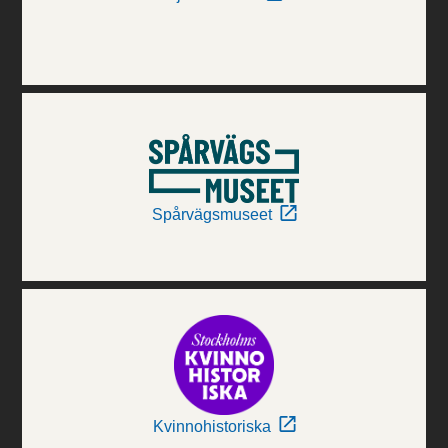
Spårvägsmuseet
Kvinnohistoriska