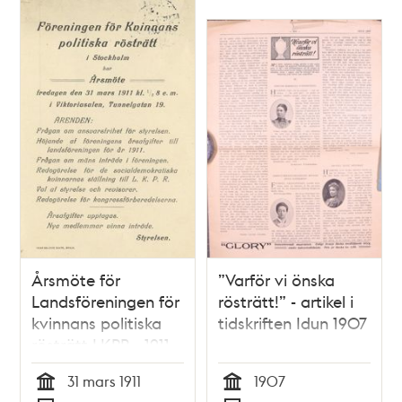
Årsmöte för
”Varför vi önska
Landsföreningen för
rösträtt!” - artikel i
kvinnans politiska
tidskriften Idun 1907
rösträtt LKPR - 1911
31 mars 1911
1907
Tid
Tid