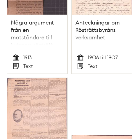
Några argument
Anteckningar om
från en
Rösträttsbyråns
motståndare till
verksamhet
kvinnors rösträtt –
1913
1913
1906 till 1907
Tid
Tid
Text
Text
Typ
Typ