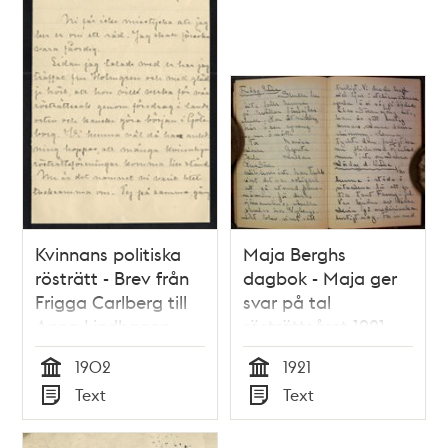
Kvinnans politiska
Maja Berghs
rösträtt - Brev från
dagbok - Maja ger
Frigga Carlberg till
svar på tal
Anna Lindhagen
rösträttsåret 1921
1902
1902
1921
Tid
Tid
Text
Text
Typ
Typ