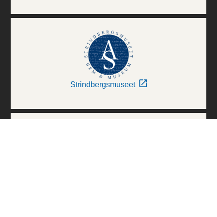
Strindbergsmuseet
Thielska Galleriet