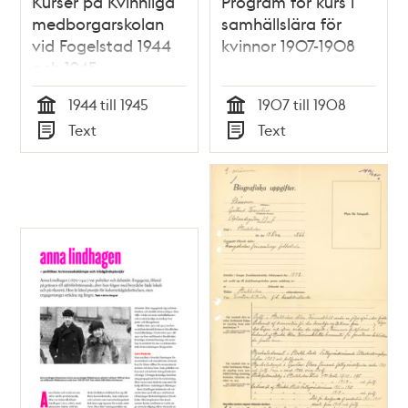
Kurser på Kvinnliga
Program för kurs i
medborgarskolan
samhällslära för
vid Fogelstad 1944
kvinnor 1907-1908
och 1945
1944 till 1945
1907 till 1908
Tid
Tid
Text
Text
Typ
Typ