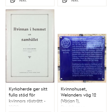
Typ
Typ
Kyrkoherde ger sitt
Kvinnohuset,
fulla stöd för
Welanders väg 12
kvinnors rösträtt -
(Värjan 1),
1909
Stadshagen