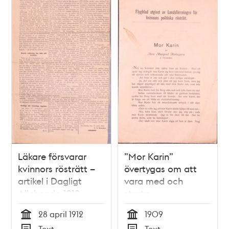
Läkare försvarar
”Mor Karin”
kvinnors rösträtt –
övertygas om att
artikel i Dagligt
vara med och
Allehanda 1912
starta
rösträttsförening –
28 april 1912
1909
1909
Tid
Tid
Text
Text