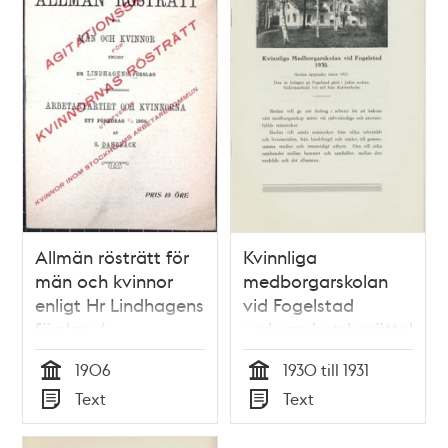
Allmän rösträtt för
Kvinnliga
män och kvinnor
medborgarskolan
enligt Hr Lindhagens
vid Fogelstad
förslag /
verksamhetsberättelse
Arbetarepartiet och
1930
1906
1930 till 1931
kvinnorna – ett
Tid
Tid
Text
Text
föredrag 7/3 1906 af
Typ
Typ
S. Dahlbäck.