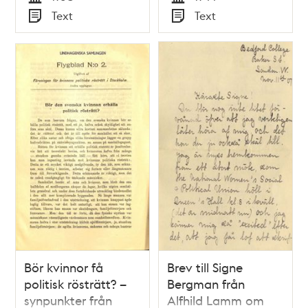
Tid
Tid
Text
Text
Typ
Typ
Bör kvinnor få
Brev till Signe
politisk rösträtt? –
Bergman från
synpunkter från
Alfhild Lamm om