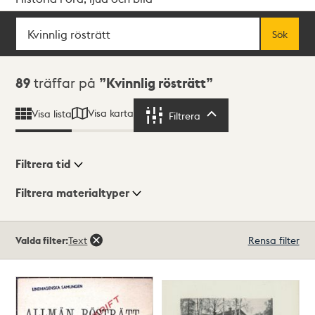
Sök
Fritextsök
Sök
Sökresultat
89
träffar på
Kvinnlig rösträtt
Visa karta
Visa lista
Filtrera
Filtrera
Filtrera tid
Filtrera materialtyper
Visningsläge
Totalt
Valda filter:
Text
Rensa filter
89
träffar
Lista
Karta