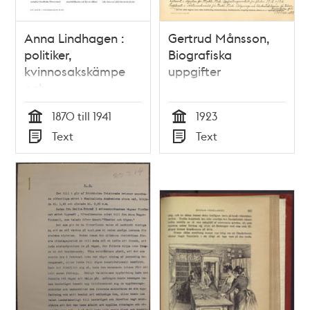
Anna Lindhagen :
Gertrud Månsson,
politiker,
Biografiska
kvinnosakskämpe
uppgifter
och
trädgårdspionjär /
1870 till 1941
1923
text: Katinka
Tid
Tid
Text
Text
Bergvall
Typ
Typ