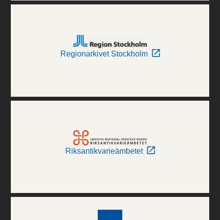
Regionarkivet Stockholm
Riksantikvarieämbetet