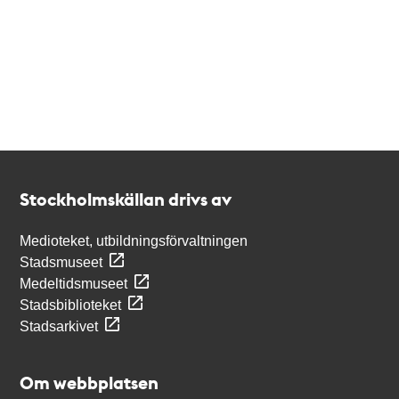
Kontakt
Stockholmskällan
Stockholmskällan drivs av
Medioteket, utbildningsförvaltningen
Stadsmuseet
Medeltidsmuseet
Stadsbiblioteket
Stadsarkivet
Om webbplatsen