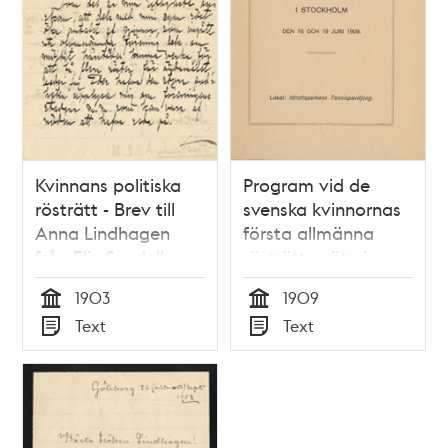
Kvinnans politiska
Program vid de
rösträtt - Brev till
svenska kvinnornas
Anna Lindhagen
första allmänna
från Elin Sundell
rösträttsmöte i
1903
Stockholm den 18
1903
1909
och 19 juni 1909
Tid
Tid
Text
Text
Typ
Typ