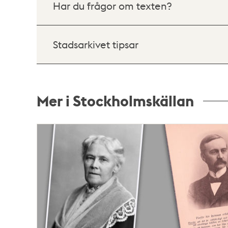
Har du frågor om texten?
Stadsarkivet tipsar
Mer i Stockholmskällan
Relaterade
poster
och
teman