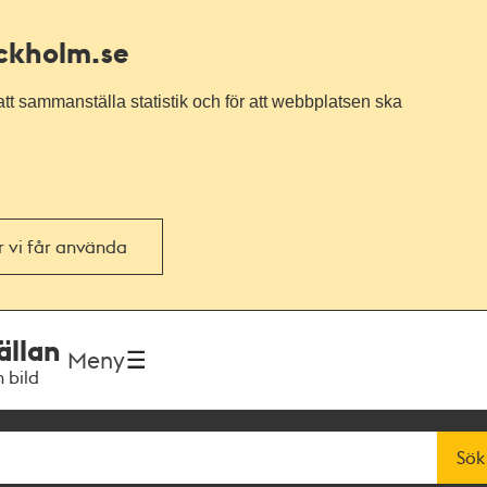
ockholm.se
tt sammanställa statistik och för att webbplatsen ska
or vi får använda
ällan
Meny
h bild
Sök