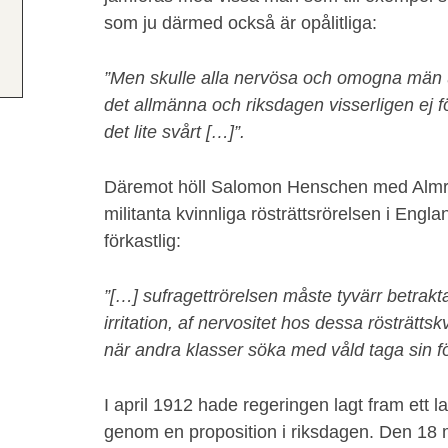
som ju därmed också är opålitliga:
”Men skulle alla nervösa och omogna män ut
det allmänna och riksdagen visserligen ej 
det lite svårt […]”.
Däremot höll Salomon Henschen med Almro
militanta kvinnliga rösträttsrörelsen i Engla
förkastlig:
”[…] sufragettrörelsen måste tyvärr betrakta
irritation, af nervositet hos dessa rösträttsk
när andra klasser söka med våld taga sin fö
I april 1912 hade regeringen lagt fram ett la
genom en proposition i riksdagen. Den 18 