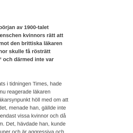
början av 1900-talet
nschen kvinnors rätt att
 mot den brittiska läkaren
or skulle få rösträtt
” och därmed inte var
ats i tidningen Times, hade
h nu reagerade läkaren
äkarsynpunkt höll med om att
et, menade han, gällde inte
e endast vissa kvinnor och då
ium. Det, hävdade han, kunde
uper och är aggressiva och