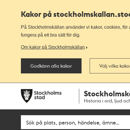
Kakor på stockholmskallan
.st
På Stockholmskällan använder vi kakor, cookies, för a
fungera på ett bra sätt för dig.
Om kakor på Stockholmskällan
Godkänn alla kakor
Välj vilka kak
Till
Till
Stockholmsk
navigationen
huvudinnehållet
Historia i ord, ljud oc
Fritextsök