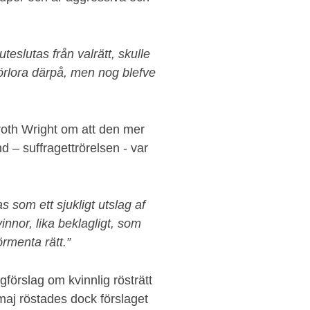
eslutas från valrätt, skulle
förlora därpå, men nog blefve
th Wright om att den mer
nd – suffragettrörelsen - var
s som ett sjukligt utslag af
vinnor, lika beklagligt, som
rmenta rätt.”
gförslag om kvinnlig rösträtt
maj röstades dock förslaget