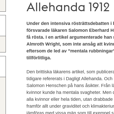
Allehanda 1912
Under den intensiva rösträttsdebatten i 
försvarade läkaren Salomon Eberhard He
få rösta. I en artikel argumenterade han
Almroth Wright, som inte ansåg att kvinn
eftersom de led av ”mentala rubbningar
tillförlitliga.
Den brittiska läkarens artikel, som publicer
tidigare refererats i Dagligt Allehanda. Oc
Salomon Henschen på hans åsikter. Från l
kvinnor kunde ha mentala svagheter. Men d
alla kvinnor eller hela tiden, utan drabbad
framför allt under graviditet och klimakter
jämföras med vissa män som till exempel s