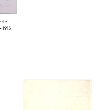
rlöf
 1913