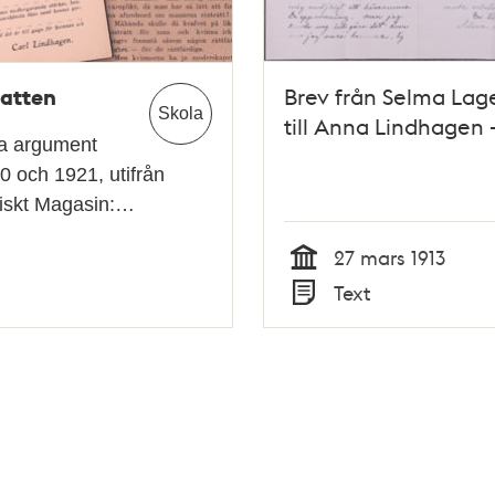
batten
Brev från Selma Lage
Skola
till Anna Lindhagen –
rna argument
0 och 1921, utifrån
oriskt Magasin:…
27 mars 1913
Tid
Text
Typ