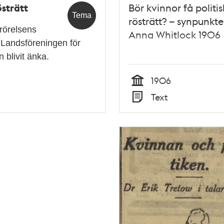
strätt
Bör kvinnor få politis
Tema
rösträtt? – synpunkte
rörelsens
Anna Whitlock 1906
 Landsföreningen för
 blivit änka.
1906
Tid
Text
Typ