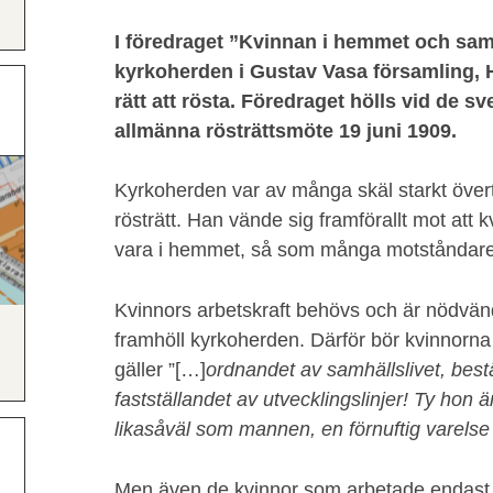
I föredraget ”Kvinnan i hemmet och sam
kyrkoherden i Gustav Vasa församling, H
rätt att rösta. Föredraget hölls vid de s
allmänna rösträttsmöte 19 juni 1909.
Kyrkoherden var av många skäl starkt över
rösträtt. Han vände sig framförallt mot att 
vara i hemmet, så som många motståndare t
Kvinnors arbetskraft behövs och är nödvä
framhöll kyrkoherden. Därför bör kvinnorn
gäller ”[…]
ordnandet av samhällslivet, bes
fastställandet av utvecklingslinjer! Ty hon 
likasåväl som mannen, en förnuftig varels
Men även de kvinnor som arbetade endast 