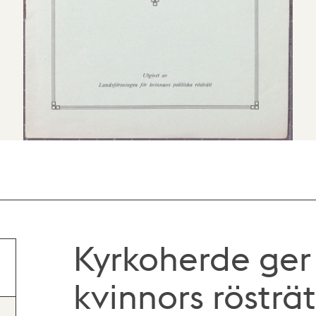
Kyrkoherde ger s
kvinnors rösträt