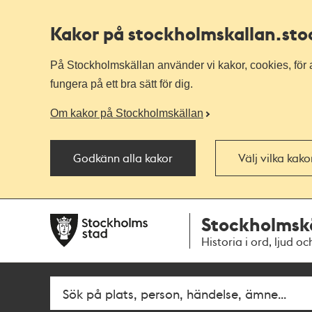
Kakor på stockholmskallan
.st
På Stockholmskällan använder vi kakor, cookies, för a
fungera på ett bra sätt för dig.
Om kakor på Stockholmskällan
Godkänn alla kakor
Välj vilka kak
Till
Till
Stockholmsk
navigationen
huvudinnehållet
Historia i ord, ljud oc
Fritextsök