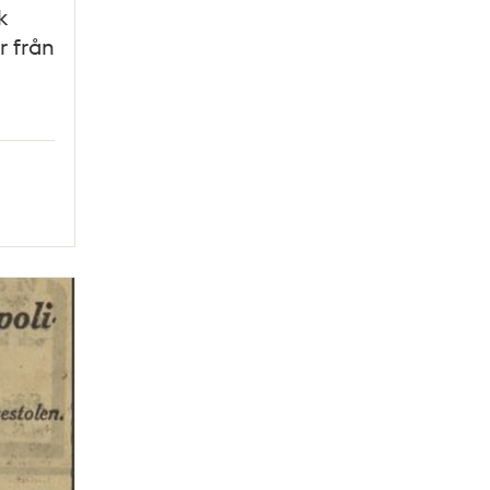
k
r från