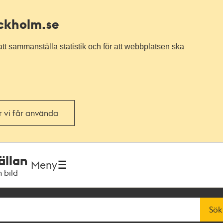
ockholm.se
tt sammanställa statistik och för att webbplatsen ska
or vi får använda
ällan
Meny
h bild
Sök