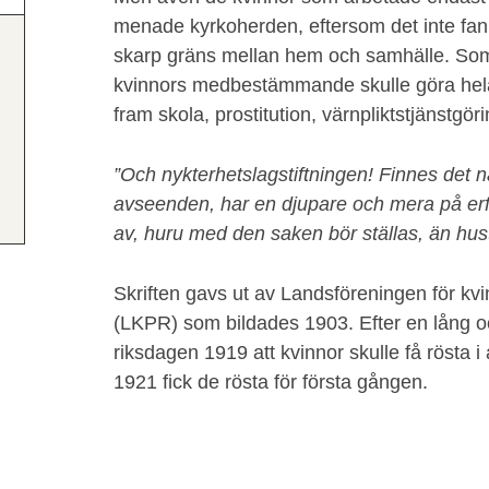
menade kyrkoherden, eftersom det inte fan
skarp gräns mellan hem och samhälle. So
kvinnors medbestämmande skulle göra hela 
fram skola, prostitution, värnpliktstjänstgör
”Och nykterhetslagstiftningen! Finnes det 
avseenden, har en djupare och mera på er
av, huru med den saken bör ställas, än hust
Skriften gavs ut av Landsföreningen för kvin
(LKPR) som bildades 1903. Efter en lång o
riksdagen 1919 att kvinnor skulle få rösta i 
1921 fick de rösta för första gången.