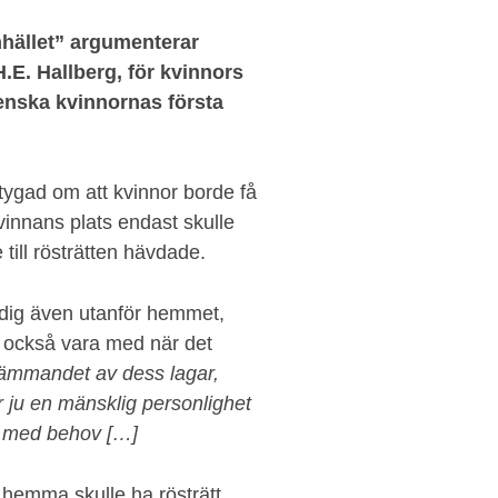
hället” argumenterar
.E. Hallberg, för kvinnors
venska kvinnornas första
tygad om att kvinnor borde få
kvinnans plats endast skulle
ill rösträtten hävdade.
ndig även utanför hemmet,
a också vara med när det
tämmandet av dess lagar,
är ju en mänsklig personlighet
e med behov […]
hemma skulle ha rösträtt,