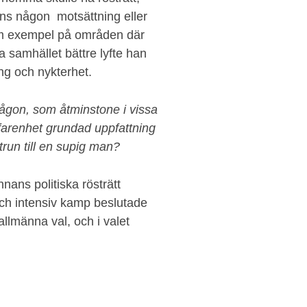
ns någon motsättning eller
m exempel på områden där
samhället bättre lyfte han
ing och nykterhet.
någon, som åtminstone i vissa
farenhet grundad uppfattning
run till en supig man?
nans politiska rösträtt
ch intensiv kamp beslutade
allmänna val, och i valet