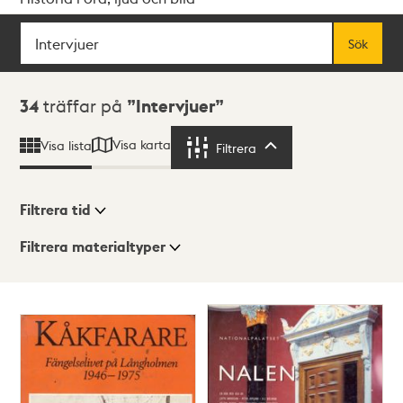
Sök
Fritextsök
Sök
Sökresultat
34
träffar på
Intervjuer
Visa karta
Visa lista
Filtrera
Filtrera
Filtrera tid
Filtrera materialtyper
Visningsläge
Totalt
34
träffar
Lista
Karta