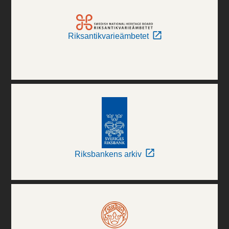
Riksantikvarieämbetet
Riksbankens arkiv