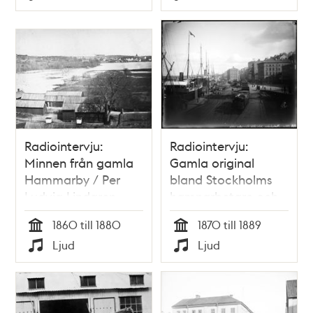
Typ
Typ
Radiointervju:
Radiointervju:
Minnen från gamla
Gamla original
Hammarby / Per
bland Stockholms
Ludvig Lindgren
hamnarbetare och
förmän på 1870-
1860 till 1880
1870 till 1889
och 80-talen / Per
Tid
Tid
Ljud
Ljud
Ludvig Lindgren
Typ
Typ