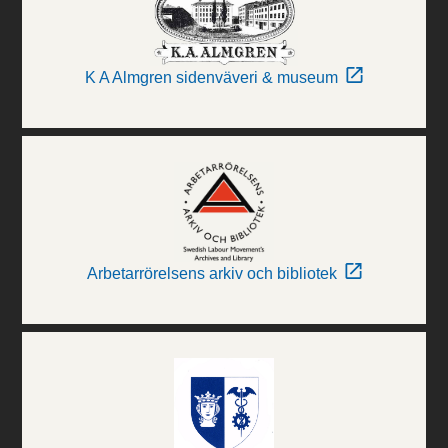
K A Almgren sidenväveri & museum
Arbetarrörelsens arkiv och bibliotek