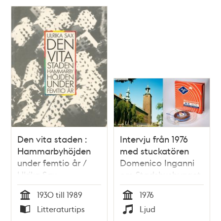
och i bakgrunden
/ Gérard Hervé
skymtar
Polisset
Riddarholmskyrkan.
Den vita staden :
Intervju från 1976
Hammarbyhöjden
med stuckatören
under femtio år /
Domenico Inganni
Ulrika Sax
om Stadshusbygget
1930 till 1989
1976
Tid
Tid
Litteraturtips
Ljud
Typ
Typ