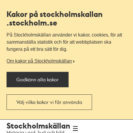
Kakor på stockholmskallan
.stockholm.se
På Stockholmskällan använder vi kakor, cookies, för att
sammanställa statistik och för att webbplatsen ska
fungera på ett bra sätt för dig.
Om kakor på Stockholmskällan
Godkänn alla kakor
Välj vilka kakor vi får använda
Till
Till
Stockholmskällan
navigationen
huvudinnehållet
Historia i ord, ljud och bild