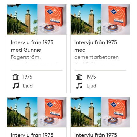
Intervju från 1975
Intervju från 1975
med Gunnie
med
Fagerström,
cementarbetaren
serveringspersonal
Karl Fröberg om
på Futten vid
Stadshusbygget
1975
1975
Stadshusbygget
Tid
Tid
Ljud
Ljud
Typ
Typ
Intervju från 1975
Intervju från 1975