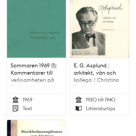
Sommaren 1969 (1):
E. G. Asplund :
Kommentarer till
arkitekt, vän och
verksamheten på
kollega / Christina
Barnens ö
Engfors
1969
1920 till 1940
Tid
Tid
Text
Litteraturtips
Typ
Typ