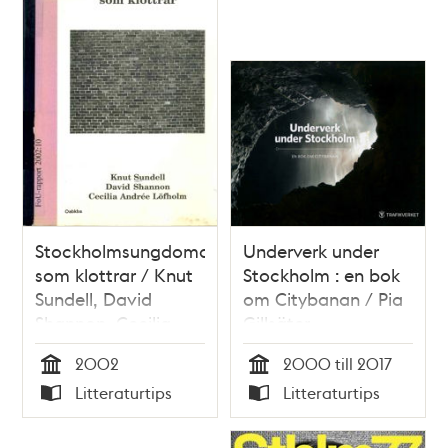
Stockholmsungdomar
Underverk under
som klottrar / Knut
Stockholm : en bok
Sundell, David
om Citybanan / Pia
Shannon, Cecilia
Gillsäter
Andrée Löfholm
2002
2000 till 2017
Tid
Tid
Litteraturtips
Litteraturtips
Typ
Typ