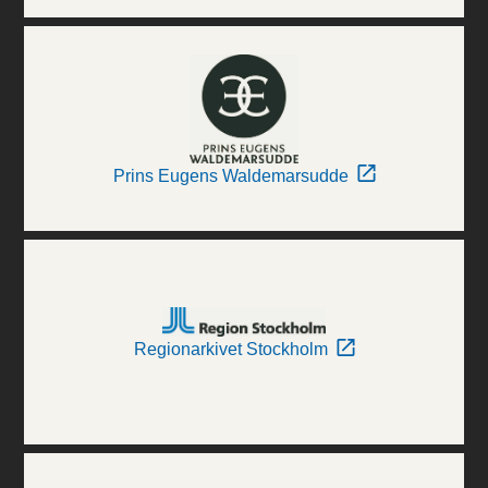
Prins Eugens Waldemarsudde
Regionarkivet Stockholm