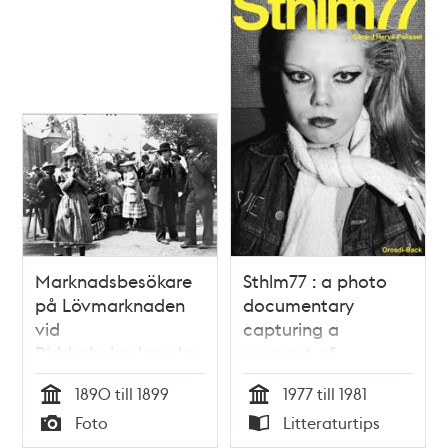
Marknadsbesökare
Sthlm77 : a photo
på Lövmarknaden
documentary
vid
capturing a
Riddarholmskanalen
moment of
på Riddarholmen.
Stockholm's 1977
1890 till 1899
1977 till 1981
Flickan i förgrunden
punk scene, with
Tid
Tid
Foto
Litteraturtips
blåser i en lergök
follow-up interviews
Typ
Typ