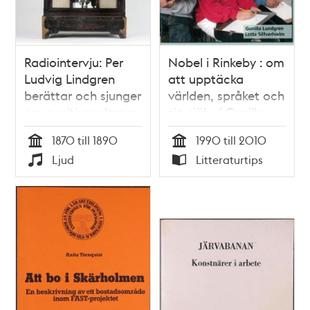
Radiointervju: Per
Nobel i Rinkeby : om
Ludvig Lindgren
att upptäcka
berättar och sjunger
världen, språket och
om positivspelarnas
sig själv / Gunilla
visor på 1870- och
Lundgren, Lotta
1870 till 1890
1990 till 2010
80-talet.
Silfverhielm
Tid
Tid
Ljud
Litteraturtips
Typ
Typ