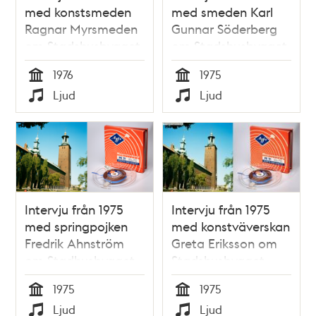
med konstsmeden
med smeden Karl
Ragnar Myrsmeden
Gunnar Söderberg
om Stadshusbygget
om Stadshusbygget
1976
1975
Tid
Tid
Ljud
Ljud
Typ
Typ
Intervju från 1975
Intervju från 1975
med springpojken
med konstväverskan
Fredrik Ahnström
Greta Eriksson om
om Stadhusbygget
Stadshusbygget
1975
1975
Tid
Tid
Ljud
Ljud