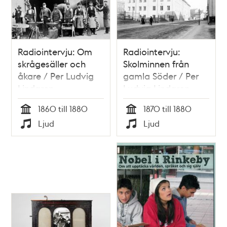
Radiointervju: Om
Radiointervju:
skrågesäller och
Skolminnen från
åkare / Per Ludvig
gamla Söder / Per
Lindgren
Ludvig Lindgren
1860 till 1880
1870 till 1880
Tid
Tid
Ljud
Ljud
Typ
Typ