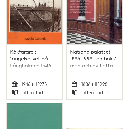
Kåkfarare :
Nationalpalatset
fängelselivet på
1886-1998 : en bok /
Långholmen 1946-
med och av Lotta
1975 / Annika
Arvidsson
Lamroth
1946 till 1975
1886 till 1998
Tid
Tid
Litteraturtips
Litteraturtips
Typ
Typ