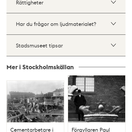
Rättigheter
Har du frågor om ljudmaterialet?
Stadsmuseet tipsar
Mer i Stockholmskällan
Relaterade
poster
och
teman
Cementarbetare i
Förgyllaren Paul