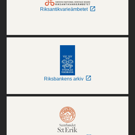
Riksantikvarieämbetet
Riksbankens arkiv