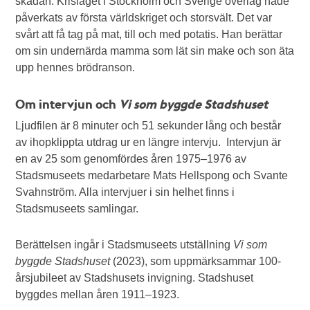
skadan. Krisläget i Stockholm och Sverige överlag hade
påverkats av första världskriget och storsvält. Det var
svårt att få tag på mat, till och med potatis. Han berättar
om sin undernärda mamma som lät sin make och son äta
upp hennes brödranson.
Om intervjun och
Vi som byggde Stadshuset
Ljudfilen är 8 minuter och 51 sekunder lång och består
av ihopklippta utdrag ur en längre intervju. Intervjun är
en av 25 som genomfördes åren 1975–1976 av
Stadsmuseets medarbetare Mats Hellspong och Svante
Svahnström. Alla intervjuer i sin helhet finns i
Stadsmuseets samlingar.
Berättelsen ingår i Stadsmuseets utställning
Vi som
byggde Stadshuset
(2023), som uppmärksammar 100-
årsjubileet av Stadshusets invigning. Stadshuset
byggdes mellan åren 1911–1923.