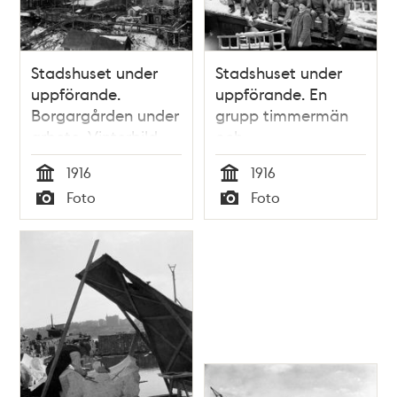
Stadshuset under
Stadshuset under
uppförande.
uppförande. En
Borgargården under
grupp timmermän
arbete. Vinterbild.
och
byggnadsarbetare,
1916
1916
verkmästare Axel
Tid
Tid
Foto
Foto
Emanuel Pettersson
Typ
Typ
i förgrunden