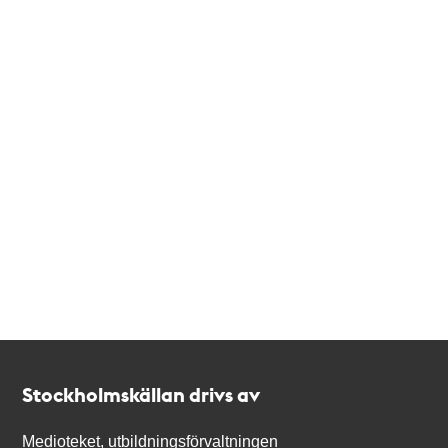
Kontakt
Stockholmskällan
Stockholmskällan drivs av
Medioteket, utbildningsförvaltningen