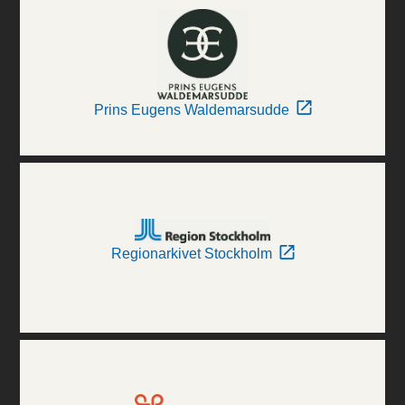
Prins Eugens Waldemarsudde
Regionarkivet Stockholm