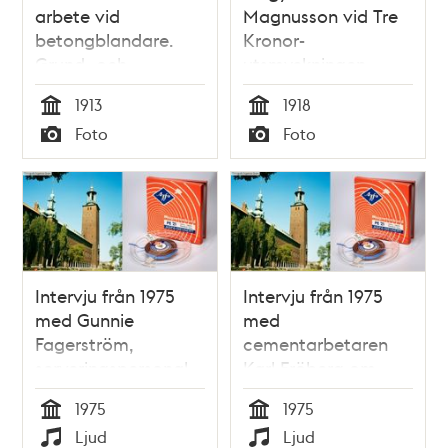
arbete vid
Magnusson vid Tre
betongblandare.
Kronor-
Grund- och
utsmyckningen,
schaktningsarbeten
framför
1913
1918
vid Stadshusbygget.
stadshusfasaden.
Tid
Tid
Foto
Foto
Typ
Typ
Intervju från 1975
Intervju från 1975
med Gunnie
med
Fagerström,
cementarbetaren
serveringspersonal
Karl Fröberg om
på Futten vid
Stadshusbygget
1975
1975
Stadshusbygget
Tid
Tid
Ljud
Ljud