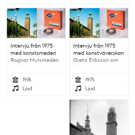
Typ
Typ
Intervju från 1975
Intervju från 1975
med konstsmeden
med konstväverskan
Ragnar Myrsmeden
Greta Eriksson om
om Stadshusbygget
Stadshusbygget
1976
1975
Tid
Tid
Ljud
Ljud
Typ
Typ