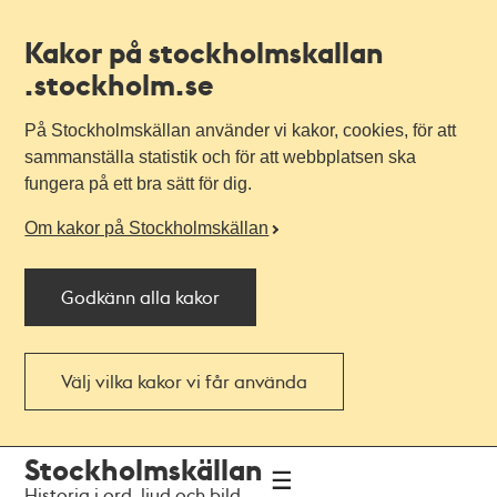
Kakor på stockholmskallan
.stockholm.se
På Stockholmskällan använder vi kakor, cookies, för att
sammanställa statistik och för att webbplatsen ska
fungera på ett bra sätt för dig.
Om kakor på Stockholmskällan
Godkänn alla kakor
Välj vilka kakor vi får använda
Till
Till
Stockholmskällan
navigationen
huvudinnehållet
Historia i ord, ljud och bild