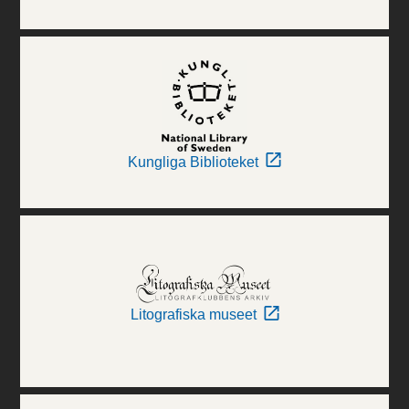
Kungliga Biblioteket
Litografiska museet