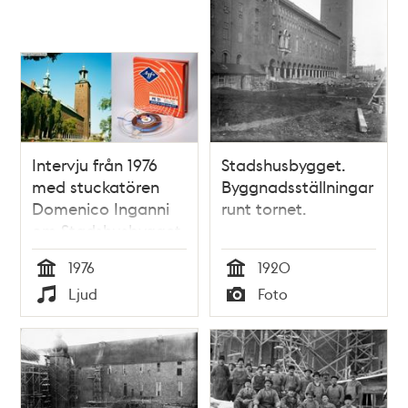
Intervju från 1976
Stadshusbygget.
med stuckatören
Byggnadsställningar
Domenico Inganni
runt tornet.
om Stadshusbygget
1976
1920
Tid
Tid
Ljud
Foto
Typ
Typ