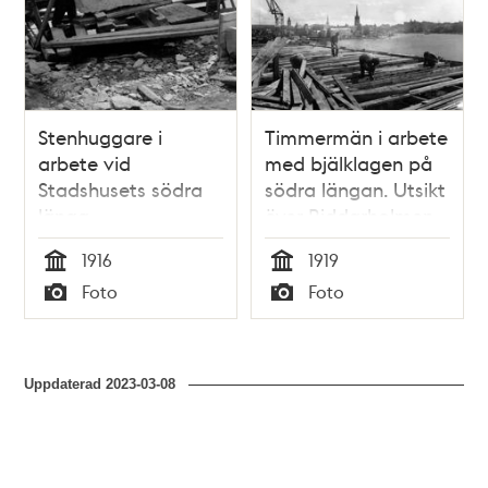
Stenhuggare i
Timmermän i arbete
arbete vid
med bjälklagen på
Stadshusets södra
södra längan. Utsikt
länga
över Riddarholmen
och Södermalm.
1916
1919
Tid
Tid
Foto
Foto
Typ
Typ
Uppdaterad
2023-03-08