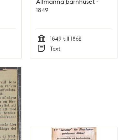
Allmänna barnhuset -
1849
1849 till 1862
Tid
Text
Typ