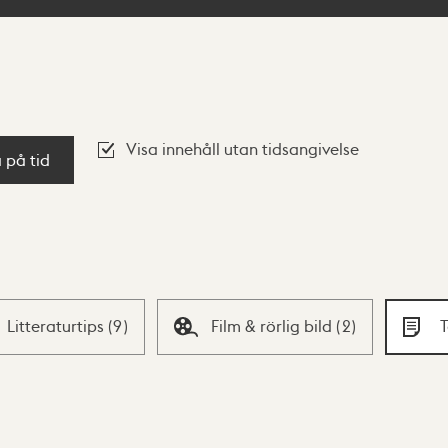
Visa innehåll utan tidsangivelse
a på tid
Litteraturtips
(
9
)
Film & rörlig bild
(
2
)