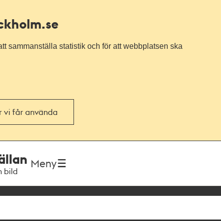
ockholm.se
tt sammanställa statistik och för att webbplatsen ska
or vi får använda
ällan
Meny
h bild