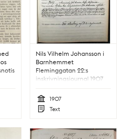
med
Nils Vilhelm Johansson i
hos
Barnhemmet
snotis
Fleminggatan 22:s
inskrivningsjournal 1907
1907
Tid
Text
Typ