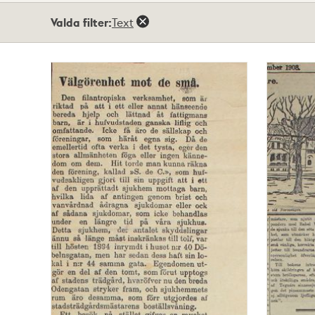
Totalt
Valda filter:
Text
50
träffar