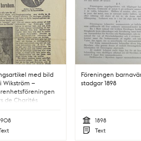
ngsartikel med bild
Föreningen barnavär
ri Wikström –
stadgar 1898
örenhetsföreningen
s de Charités
dare 1908
1908
1898
Tid
Text
Text
Typ