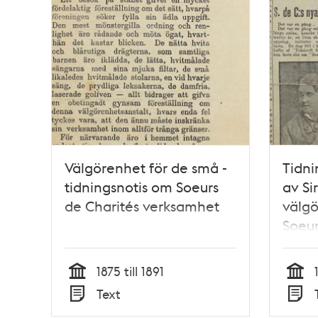
Välgörenhet för de små -
Tidni
tidningsnotis om Soeurs
av Si
de Charités verksamhet
välg
Soeur
grun
1875 till 1891
Tid
Tid
Text
Typ
Typ