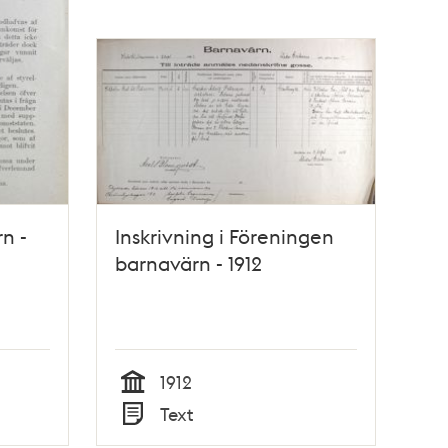
n -
Inskrivning i Föreningen
barnavärn - 1912
1912
Tid
Text
Typ