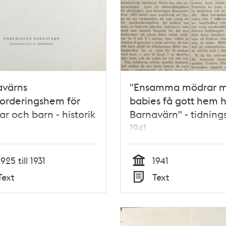
avärns
"Ensamma mödrar 
orderingshem för
babies få gott hem 
r och barn - historik
Barnavärn" - tidning
1941
1925 till 1931
1941
Tid
Text
Text
Typ