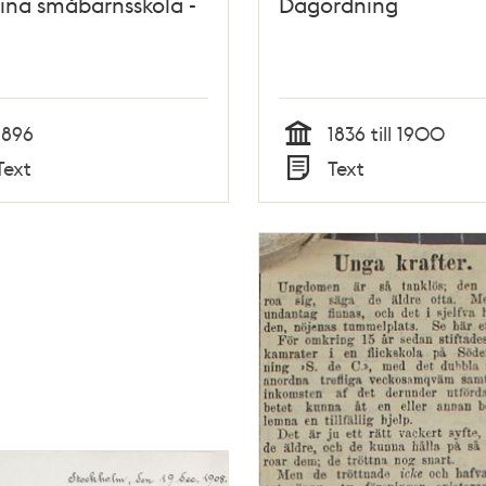
ina småbarnsskola -
Dagordning
1896
1836 till 1900
Tid
Text
Text
Typ