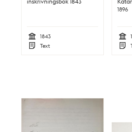
inskrivningsbok 1843
Katar
1896
1843
Tid
Tid
Text
Typ
Typ