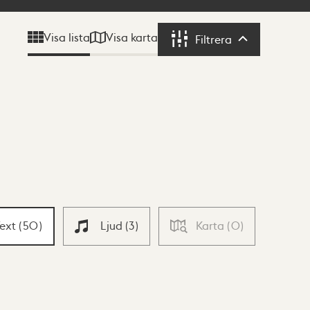
Visa karta
Visa lista
Filtrera
Filtrera
Text
(
50
)
Ljud
(
3
)
Karta
(
0
)