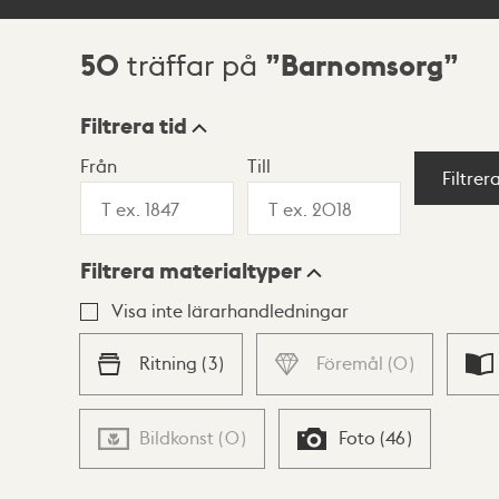
50
Barnomsorg
träffar på
Sökresultat
Filtrera tid
Från
Till
Visningsläge
Filtrer
Filtrera materialtyper
Lista
Karta
Visa inte lärarhandledningar
Ritning
(
3
)
Föremål
(
0
)
Bildkonst
(
0
)
Foto
(
46
)