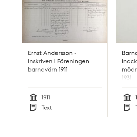
Ernst Andersson -
Barn
inskriven i Föreningen
inack
barnavärn 1911
mödra
1931
1911
Tid
Tid
Text
Typ
Typ