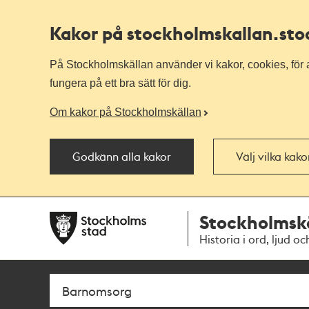
Kakor på stockholmskallan
.st
På Stockholmskällan använder vi kakor, cookies, för a
fungera på ett bra sätt för dig.
Om kakor på Stockholmskällan
Godkänn alla kakor
Välj vilka kak
Till
Till
Stockholmsk
navigationen
huvudinnehållet
Historia i ord, ljud oc
Sök
Fritextsök