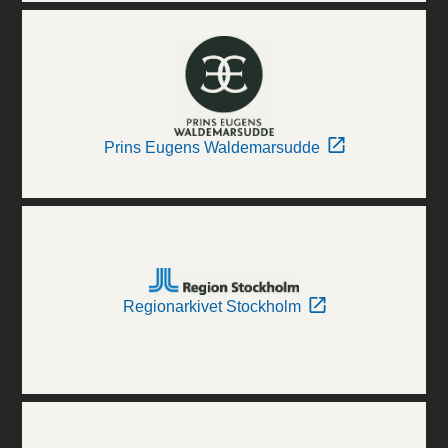
Prins Eugens Waldemarsudde
Regionarkivet Stockholm