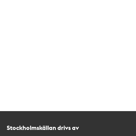
Kontakt
Stockholmskällan
Stockholmskällan drivs av