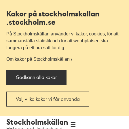
Kakor på stockholmskallan
.stockholm.se
På Stockholmskällan använder vi kakor, cookies, för att
sammanställa statistik och för att webbplatsen ska
fungera på ett bra sätt för dig.
Om kakor på Stockholmskällan
Godkänn alla kakor
Välj vilka kakor vi får använda
Till
Till
Stockholmskällan
navigationen
huvudinnehållet
Historia i ord, ljud och bild