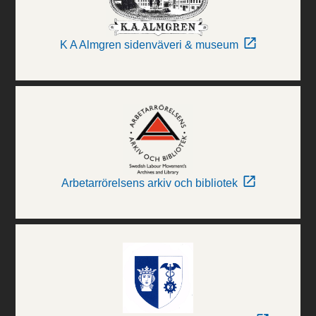
K A Almgren sidenväveri & museum
Arbetarrörelsens arkiv och bibliotek