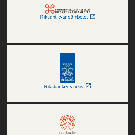
Riksantikvarieämbetet
Riksbankens arkiv