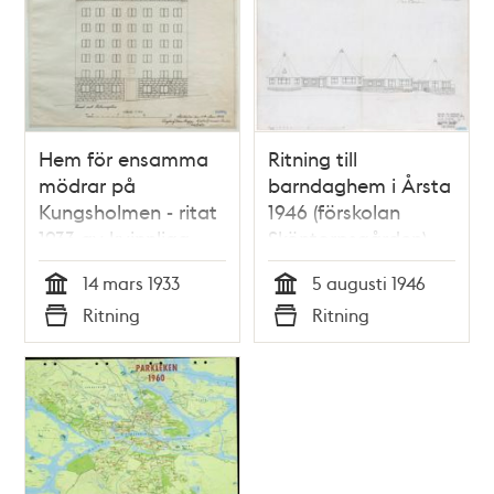
Hem för ensamma
Ritning till
mödrar på
barndaghem i Årsta
Kungsholmen - ritat
1946 (förskolan
1933 av kvinnliga
Sköntorpsgården)
arkitektpionjärer
14 mars 1933
5 augusti 1946
Tid
Tid
Ritning
Ritning
Typ
Typ