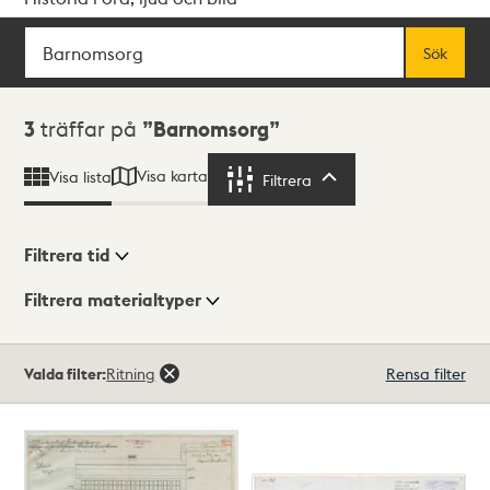
Sök
Fritextsök
Sök
Sökresultat
3
träffar på
Barnomsorg
Visa karta
Visa lista
Filtrera
Filtrera
Filtrera tid
Filtrera materialtyper
Visningsläge
Totalt
Valda filter:
Ritning
Rensa filter
3
träffar
Lista
Karta