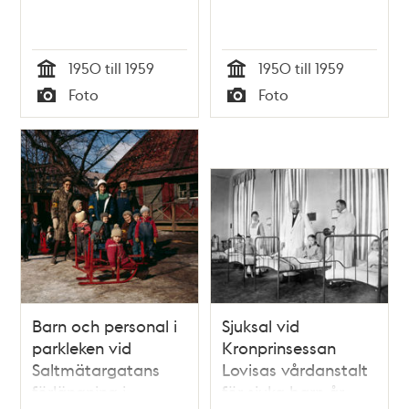
1950 till 1959
1950 till 1959
Tid
Tid
Foto
Foto
Typ
Typ
Barn och personal i
Sjuksal vid
parkleken vid
Kronprinsessan
Saltmätargatans
Lovisas vårdanstalt
förlängning i
för sjuka barn år