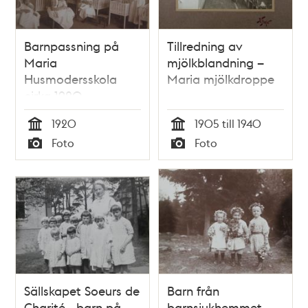
Barnpassning på
Tillredning av
Maria
mjölkblandning –
Husmodersskola
Maria mjölkdroppe
cirka 1920
1920
1905 till 1940
Tid
Tid
Foto
Foto
Typ
Typ
Sällskapet Soeurs de
Barn från
Charité - barn på
barnsjukhemmet