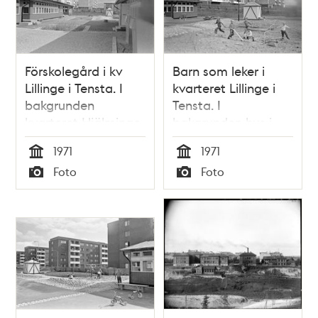
Förskolegård i kv
Barn som leker i
Lillinge i Tensta. I
kvarteret Lillinge i
bakgrunden
Tensta. I
kvarteret Hjälminge.
bakgrunden hus i
kvarteret Hjälminge.
1971
1971
Tid
Tid
Foto
Foto
Typ
Typ