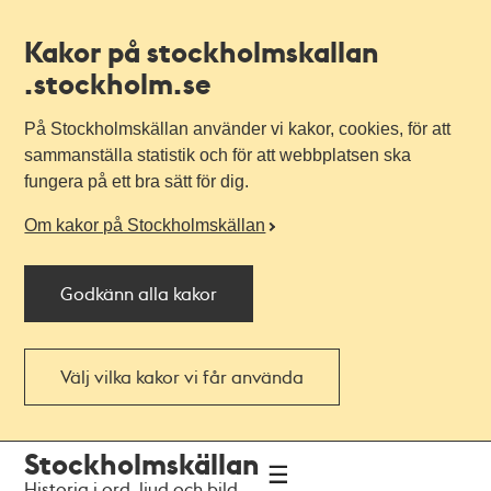
Kakor på stockholmskallan
.stockholm.se
På Stockholmskällan använder vi kakor, cookies, för att
sammanställa statistik och för att webbplatsen ska
fungera på ett bra sätt för dig.
Om kakor på Stockholmskällan
Godkänn alla kakor
Välj vilka kakor vi får använda
Till
Till
Stockholmskällan
navigationen
huvudinnehållet
Historia i ord, ljud och bild