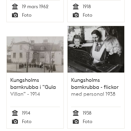
Observatorielunden
1918.
19 mars 1962
1918
Tid
Tid
Foto
Foto
Typ
Typ
Kungsholms
Kungsholms
barnkrubba i ”Gula
barnkrubba - flickor
Villan” - 1914
med personal 1938
1914
1938
Tid
Tid
Foto
Foto
Typ
Typ