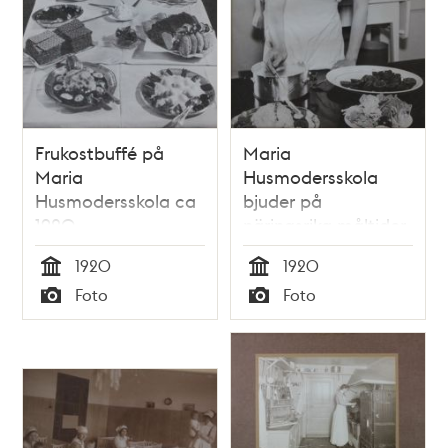
Frukostbuffé på
Maria
Maria
Husmodersskola
Husmodersskola ca
bjuder på
1920
näringsrika måltider
cirka 1920
1920
1920
Tid
Tid
Foto
Foto
Typ
Typ