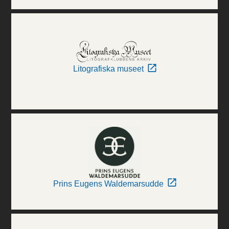
Litografiska museet
Prins Eugens Waldemarsudde