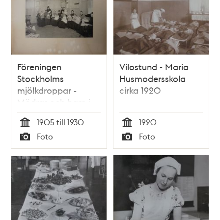
Föreningen
Vilostund - Maria
Stockholms
Husmodersskola
mjölkdroppar -
cirka 1920
Mödrar och barn i
väntrummet
1905 till 1930
1920
Tid
Tid
Foto
Foto
Typ
Typ