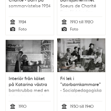
sommarvistelse 1924
Soeurs de Charité
firar födelsedag
1924
1910 till 1920
Tid
Tid
Foto
Foto
Typ
Typ
Interiör från köket
Fri lek i
på Katarina västra
”storbarnkammare”
barnkrubba med en
- Socialpedagogiska
kokerska som står
seminariet
vid vedspisen och
1910
1930 till 1940
lagar mat.