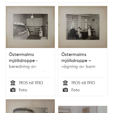
Typ
Typ
Östermalms
Östermalms
mjölkdroppe -
mjölkdroppe –
beredning av
vägning av barn
mjölkblandning till
spädbarn
1905 till 1930
1905 till 1910
Tid
Tid
Foto
Foto
Typ
Typ