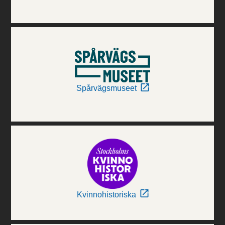
Spårvägsmuseet
Kvinnohistoriska