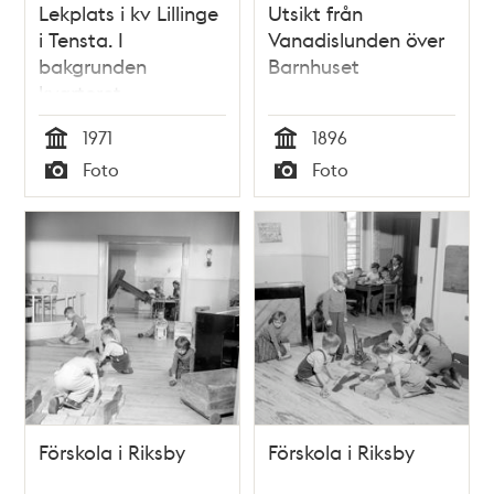
Lekplats i kv Lillinge
Utsikt från
i Tensta. I
Vanadislunden över
bakgrunden
Barnhuset
kvarteret
Stranninge.
1971
1896
Tid
Tid
Foto
Foto
Typ
Typ
Förskola i Riksby
Förskola i Riksby