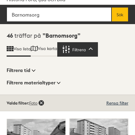
Sök
Fritextsök
Sök
Sökresultat
46
träffar på
Barnomsorg
Visa karta
Visa lista
Filtrera
Filtrera
Filtrera tid
Filtrera materialtyper
Visningsläge
Totalt
Valda filter:
Foto
Rensa filter
46
träffar
Lista
Karta