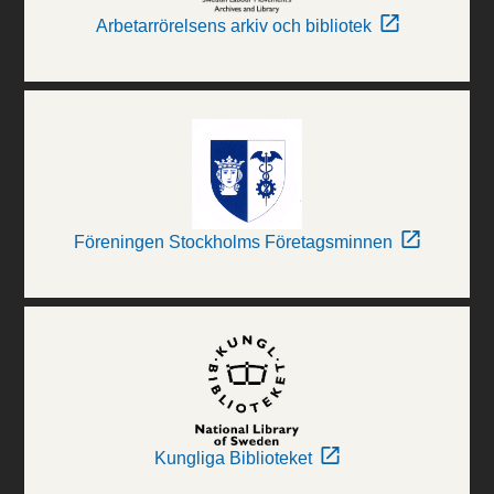
Arbetarrörelsens arkiv och bibliotek
Föreningen Stockholms Företagsminnen
Kungliga Biblioteket