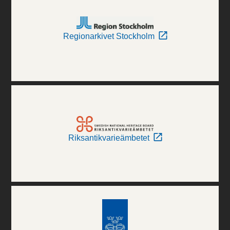
Regionarkivet Stockholm
Riksantikvarieämbetet