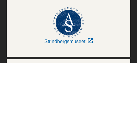
Strindbergsmuseet
Thielska Galleriet