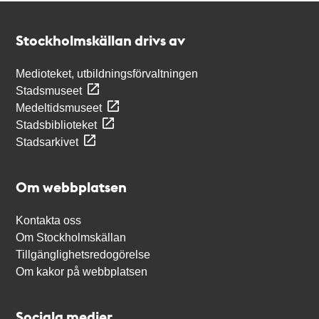
Kontakt
Stockholmskällan
Stockholmskällan drivs av
Medioteket, utbildningsförvaltningen
Stadsmuseet
Medeltidsmuseet
Stadsbiblioteket
Stadsarkivet
Om webbplatsen
Kontakta oss
Om Stockholmskällan
Tillgänglighetsredogörelse
Om kakor på webbplatsen
Sociala medier