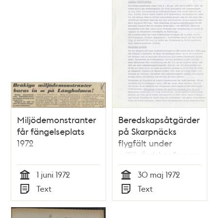
Miljödemonstranter
Beredskapsåtgärder
får fängelseplats
på Skarpnäcks
1972
flygfält under
miljövårdskonferensen
i Stockholm 1972
1 juni 1972
30 maj 1972
Tid
Tid
Text
Text
Typ
Typ