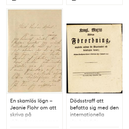
Typ
Typ
En skamlös lögn –
Dödsstraff att
Jeanie Flohr om att
befatta sig med den
skriva på
internationella
skilsmässopapprena
slavhandeln