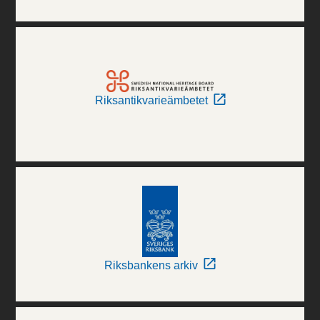
Riksantikvarieämbetet
Riksbankens arkiv