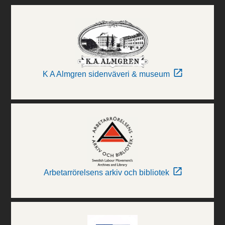
K A Almgren sidenväveri & museum
Arbetarrörelsens arkiv och bibliotek