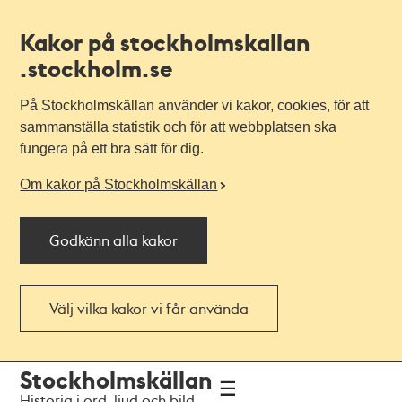
Kakor på stockholmskallan
.stockholm.se
På Stockholmskällan använder vi kakor, cookies, för att
sammanställa statistik och för att webbplatsen ska
fungera på ett bra sätt för dig.
Om kakor på Stockholmskällan
Godkänn alla kakor
Välj vilka kakor vi får använda
Till
Till
Stockholmskällan
navigationen
huvudinnehållet
Historia i ord, ljud och bild