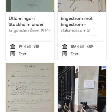
Utlänningar i
Engeström mot
Stockholm under
Engeström -
krigstiden åren 1914-
skilsmässomål i
1918
Rådhusrätten 1882
1914 till 1918
1864 till 1882
Tid
Tid
Text
Text
Typ
Typ