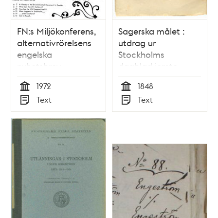
FN:s Miljökonferens,
Sagerska målet :
alternativrörelsens
utdrag ur
engelska
Stockholms
nyhetsbrev.
dagblad jemte
förord och tillägg af
1972
1848
Sophie Sager
Tid
Tid
Text
Text
Typ
Typ