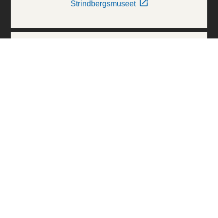
Strindbergsmuseet
Thielska Galleriet
Världskulturmuseerna