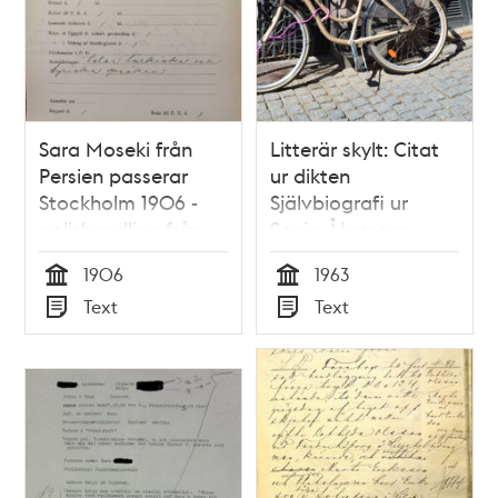
Sara Moseki från
Litterär skylt: Citat
Persien passerar
ur dikten
Stockholm 1906 -
Självbiografi ur
polishandling från
Sonja Åkessons
utlänningsexpeditionen
diktsamling Husfrid
1906
1963
Tid
Tid
Text
Text
Typ
Typ