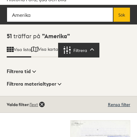
Sök
Fritextsök
Sök
Sökresultat
51
träffar på
Amerika
Visa karta
Visa lista
Filtrera
Filtrera
Filtrera tid
Filtrera materialtyper
Visningsläge
Totalt
Valda filter:
Text
Rensa filter
51
träffar
Lista
Karta