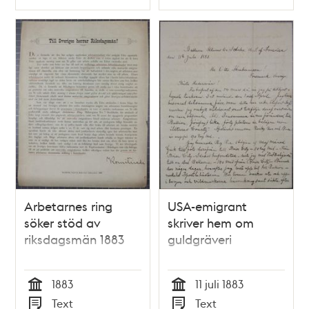
Typ
Typ
Arbetarnes ring
USA-emigrant
söker stöd av
skriver hem om
riksdagsmän 1883
guldgräveri
1883
11 juli 1883
Tid
Tid
Text
Text