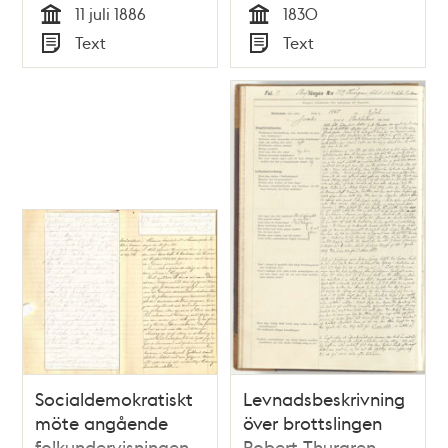
11 juli 1886
1830
Tid
Tid
Text
Text
Typ
Typ
Socialdemokratiskt
Levnadsbeskrivning
möte angående
över brottslingen
folkundervisningen -
Robert Thurgren