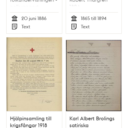
polisrapport
1894
20 juni 1886
1865 till 1894
Tid
Tid
Text
Text
Typ
Typ
Hjälpinsamling till
Karl Albert Brolings
krigsfångar 1918
satiriska