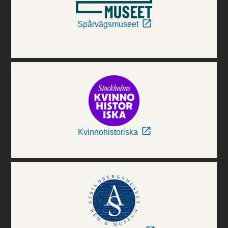
Spårvägsmuseet
Kvinnohistoriska