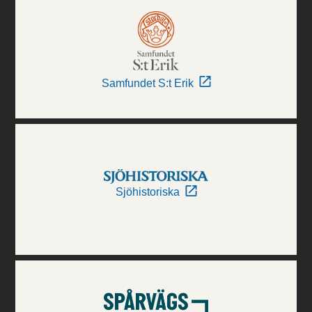
Samfundet S:t Erik
Sjöhistoriska