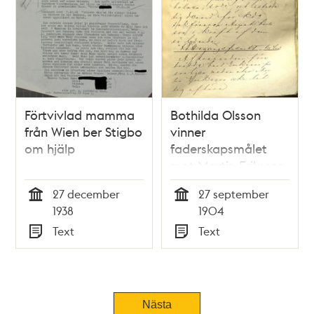
Förtvivlad mamma
Bothilda Olsson
från Wien ber Stigbo
vinner
om hjälp
faderskapsmålet
mot Martin Eriksson
27 december
27 september
Tid
Tid
1938
1904
Text
Text
Typ
Typ
Tidigare
Nästa