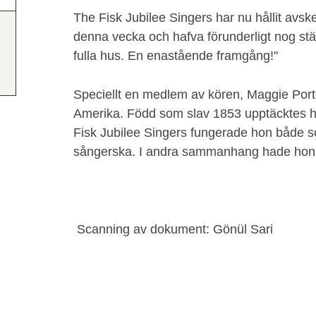
The Fisk Jubilee Singers har nu hållit avs
denna vecka och hafva förunderligt nog ständ
fulla hus. En enastående framgång!"
Speciellt en medlem av kören, Maggie Porte
Amerika. Född som slav 1853 upptäcktes hen
Fisk Jubilee Singers fungerade hon både s
sångerska. I andra sammanhang hade hon s
Scanning av dokument: Gönül Sari