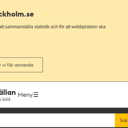
ockholm.se
tt sammanställa statistik och för att webbplatsen ska
or vi får använda
ällan
Meny
h bild
Sök