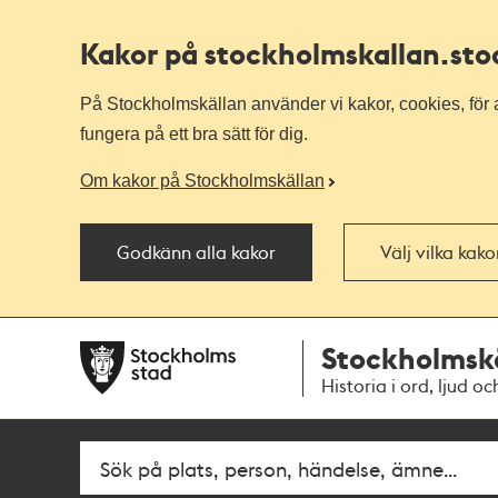
Kakor på stockholmskallan
.st
På Stockholmskällan använder vi kakor, cookies, för a
fungera på ett bra sätt för dig.
Om kakor på Stockholmskällan
Godkänn alla kakor
Välj vilka kak
Till
Till
Stockholmsk
navigationen
huvudinnehållet
Historia i ord, ljud oc
Fritextsök