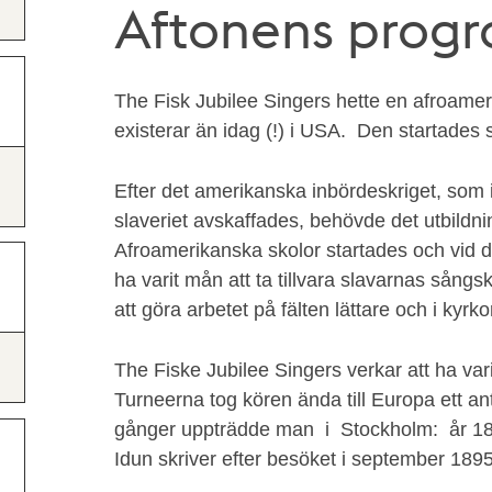
Aftonens prog
The Fisk Jubilee Singers hette en afroam
existerar än idag (!) i USA. Den startades 
Efter det amerikanska inbördeskriget, som 
slaveriet avskaffades, behövde det utbildni
Afroamerikanska skolor startades och vid
ha varit mån att ta tillvara slavarnas sångs
att göra arbetet på fälten lättare och i kyr
The Fiske Jubilee Singers verkar att ha va
Turneerna tog kören ända till Europa ett an
gånger uppträdde man i Stockholm: år 18
Idun skriver efter besöket i september 18