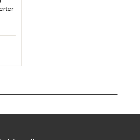
r
erter
2