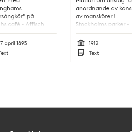
ert med
Motion om anslag fö
inghams
anordnande av kons
rsångkör" på
av manskörer i
hs café - Affisch
Stockholms parker -
Stadsfullmäktige 191
17 april 1895
1912
Tid
Text
Text
Typ