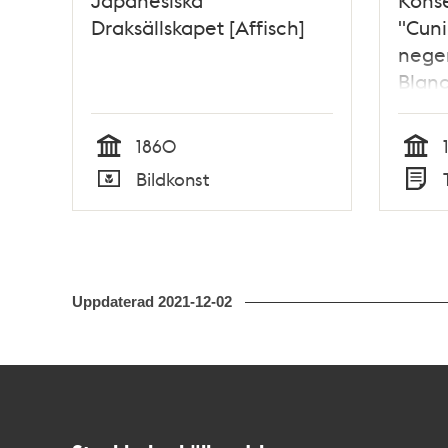
Japanesiska
Kons
Draksällskapet [Affisch]
"Cun
nege
Blanc
1860
Tid
Tid
Bildkonst
Typ
Typ
Uppdaterad
2021-12-02
Kontakt
Stockholmskällan