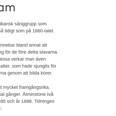
ram
erikansk sånggrupp som
så tidigt som på 1860-talet.
innebar bland annat att
ng för de före detta slavarna.
 dessa verkar man även
katter, som hade sjungits för
korna genom att bilda körer.
rit mycket framgångsrika.
tal gånger. Åtminstone två
95 och år 1898. Tidningen
95: