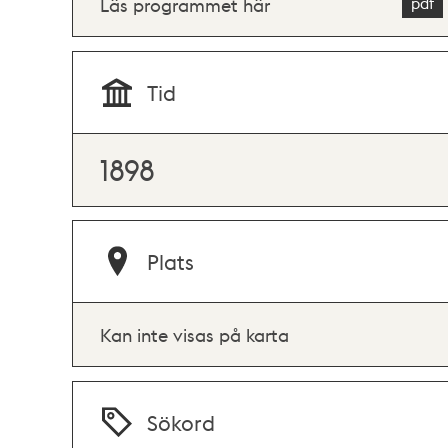
Läs programmet här
Tid
1898
Plats
Kan inte visas på karta
Sökord