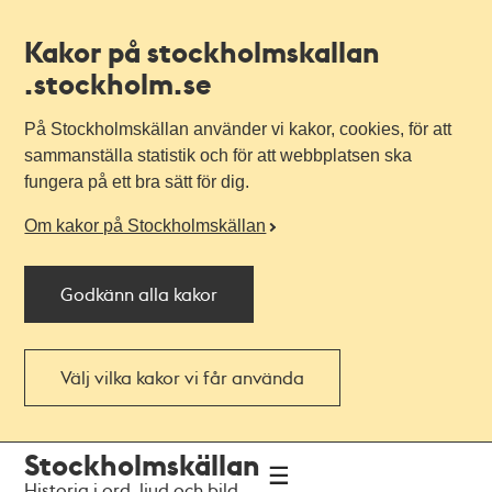
Kakor på stockholmskallan
.stockholm.se
På Stockholmskällan använder vi kakor, cookies, för att
sammanställa statistik och för att webbplatsen ska
fungera på ett bra sätt för dig.
Om kakor på Stockholmskällan
Godkänn alla kakor
Välj vilka kakor vi får använda
Till
Till
Stockholmskällan
navigationen
huvudinnehållet
Historia i ord, ljud och bild