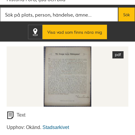
Fritextsök
Sök
Visa vad som finns nära mig
Text
Upphov: Okänd.
Stadsarkivet