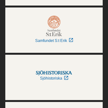
Samfundet S:t Erik
Sjöhistoriska