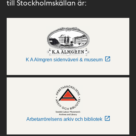
till Stockholmskällan är:
K A Almgren sidenväveri & museum
Arbetarrörelsens arkiv och bibliotek