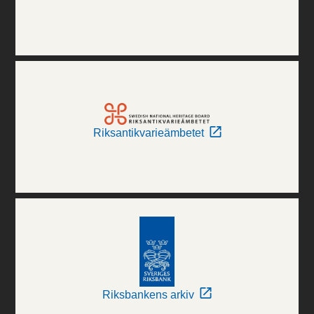
Riksantikvarieämbetet
Riksbankens arkiv