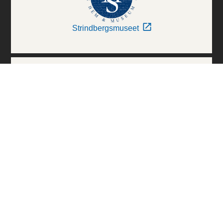
Strindbergsmuseet
Thielska Galleriet
Världskulturmuseerna