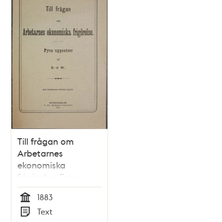
Till frågan om
Arbetarnes
ekonomiska
frigörelse. Fyra
uppsatser af S-d. W.
1883
Tid
Text