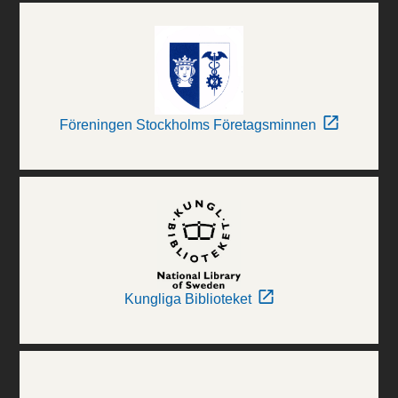
Föreningen Stockholms Företagsminnen
Kungliga Biblioteket