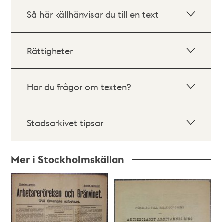
Så här källhänvisar du till en text
Rättigheter
Har du frågor om texten?
Stadsarkivet tipsar
Mer i Stockholmskällan
Relaterade
poster
och
teman