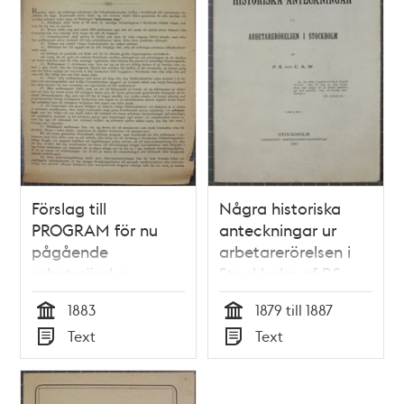
Förslag till
Några historiska
PROGRAM för nu
anteckningar ur
pågående
arbetarerörelsen i
arbetsrörelse
Stockholm af P.S.
[Arbetarnes ring]
och C.A.W.
1883
1879 till 1887
Tid
Tid
Text
Text
Typ
Typ