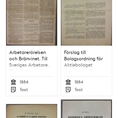
Arbetarerörelsen
Förslag till
och Bränvinet. Till
Bolagsordning för
Sveriges Arbetare.
Aktiebolaget
[Pamflett ang.
Arbetarnes Ring
Arbetarnes ring]
1884
1884
Tid
Tid
Text
Text
Typ
Typ