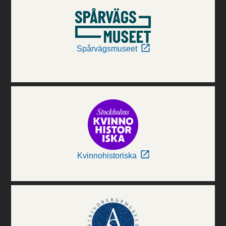
Spårvägsmuseet
Kvinnohistoriska