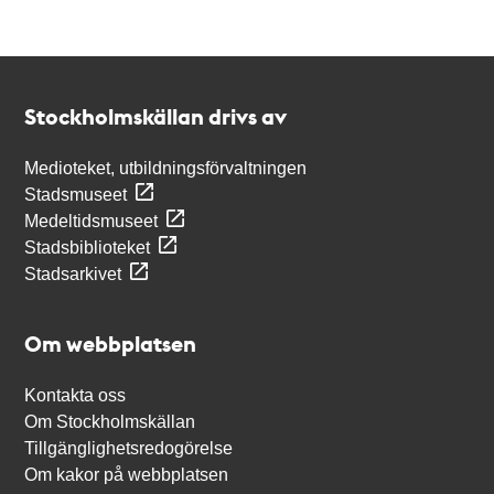
Kontakt
Stockholmskällan
Stockholmskällan drivs av
Medioteket, utbildningsförvaltningen
Stadsmuseet
Medeltidsmuseet
Stadsbiblioteket
Stadsarkivet
Om webbplatsen
Kontakta oss
Om Stockholmskällan
Tillgänglighetsredogörelse
Om kakor på webbplatsen