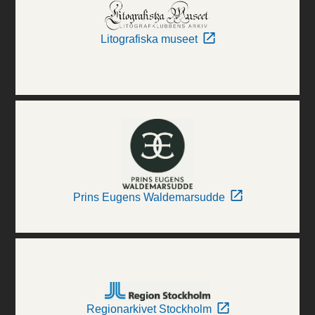
Litografiska museet
Prins Eugens Waldemarsudde
Regionarkivet Stockholm