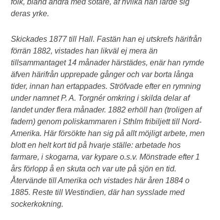
folk, bland andra med sotare, af hvilka han lärde sig
deras yrke.
Skickades 1877 till Hall. Fastän han ej utskrefs härifrån
förrän 1882, vistades han likväl ej mera än
tillsammantaget 14 månader härstädes, enär han rymde
äfven härifrån upprepade gånger och var borta långa
tider, innan han ertappades. Ströfvade efter en rymning
under namnet P. A. Torgnér omkring i skilda delar af
landet under flera månader. 1882 erhöll han (troligen af
fadern) genom poliskammaren i Sthlm fribiljett till Nord-
Amerika. Här försökte han sig på allt möjligt arbete, men
blott en helt kort tid på hvarje ställe: arbetade hos
farmare, i skogarna, var kypare o.s.v. Mönstrade efter 1
års förlopp å en skuta och var ute på sjön en tid.
Återvände till Amerika och vistades här åren 1884 o
1885. Reste till Westindien, där han sysslade med
sockerkokning.