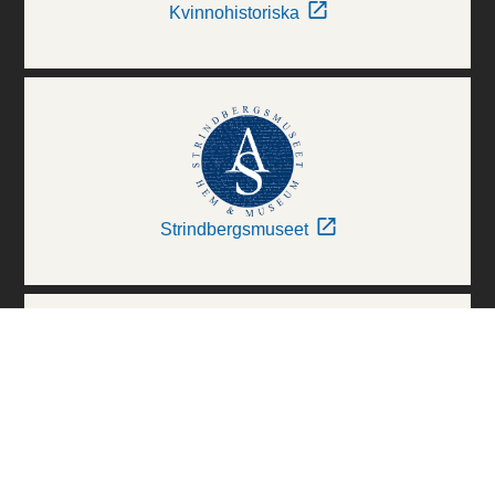
Kvinnohistoriska
Strindbergsmuseet
Thielska Galleriet