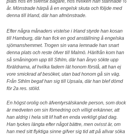
plats hos en svensk bagare, hos hvilken han stannade ½
år. Mönstrade härpå å en engelsk skuta och följde med
denna till Irland, där han afmönstrade.
Efter några månaders vistelse i Irland styrde han kosan
till Hamburg, där han fick en god anställning å engelska
sjömanshemmet. Trogen sin vana lemnade han snart
denna plats och reste öfver till Malmö. Härifrån kom han
så småningom upp till Sthlm, där han ånyo sökte upp
föräldrarna, af hvilka fadern lät honom förstå, att han ej
vore smickrad af besöket, utan bad honom gå sin väg.
Från Sthlm begaf han sig till Upsala, där han blef dömd
för 2a res. stöld.
En högst orolig och äfventyrsälskande person, som dock
är medveten om sin förnedring och villigt erkänner, att
han aldrig i hela sitt lif haft en enda verkligt glad dag.
Han tyckes längta efter något bättre, men ovisst är, om
han med sitt flyktiga sinne gifver sig tid att på allvar söka