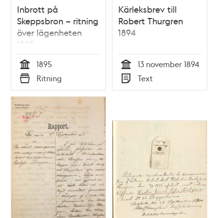
Inbrott på
Kärleksbrev till
Skeppsbron – ritning
Robert Thurgren
över lägenheten
1894
1895
1895
13 november 1894
Tid
Tid
Ritning
Text
Typ
Typ