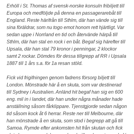
Erhöll i St. Thomas af svensk-norske konsuln fribiljett till
Europa och medföljde på denna en passagerarebåt till
England. Reste härifrån till Sthlm, där han vände sig till
sina föräldrar, som nu togo emot honom rett hjärtligt. Var
sedan uppe i Norrland en tid och återvände härpå till
Sthlm, där han stal en rock i en båt. Begaf sig härefter till
Upsala, där han stal 79 kronor i penningar, 2 klockor
samt 2 rockar. Dömdes för dessa tillgrepp af RR i Upsala
1887 till 1 års s.a. för 1a resan stöld.
Fick vid frigifningen genom fadrens försorg biljett till
London. Mönstrade här å en skuta, som var destinerad
till Sydney i Australien. Anländ hit begaf han sig en 600
eng. mil in i landet, där han under några månader hade
anställning såsom fårklippare. Tjenstgjorde sedan någon
tid såsom kock åt 6 herrar. Reste ner till Melbourne, där
han mönstrade å en skuta, som stod i begrepp att gå till
Samoa. Rymde efter ankomsten hit från skutan och fick