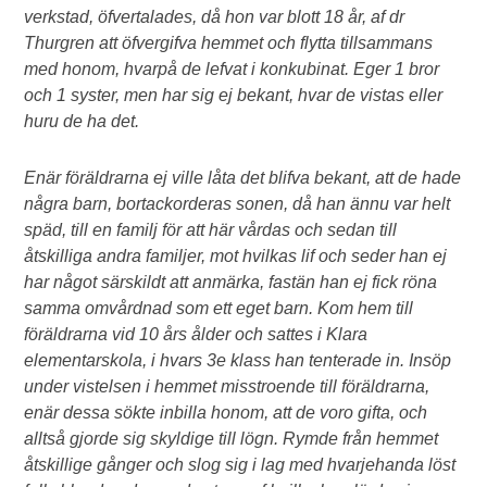
verkstad, öfvertalades, då hon var blott 18 år, af dr
Thurgren att öfvergifva hemmet och flytta tillsammans
med honom, hvarpå de lefvat i konkubinat. Eger 1 bror
och 1 syster, men har sig ej bekant, hvar de vistas eller
huru de ha det.
Enär föräldrarna ej ville låta det blifva bekant, att de hade
några barn, bortackorderas sonen, då han ännu var helt
späd, till en familj för att här vårdas och sedan till
åtskilliga andra familjer, mot hvilkas lif och seder han ej
har något särskildt att anmärka, fastän han ej fick röna
samma omvårdnad som ett eget barn. Kom hem till
föräldrarna vid 10 års ålder och sattes i Klara
elementarskola, i hvars 3e klass han tenterade in. Insöp
under vistelsen i hemmet misstroende till föräldrarna,
enär dessa sökte inbilla honom, att de voro gifta, och
alltså gjorde sig skyldige till lögn. Rymde från hemmet
åtskillige gånger och slog sig i lag med hvarjehanda löst