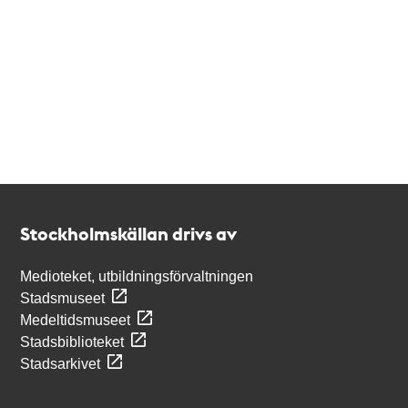
Kontakt
Stockholmskällan
Stockholmskällan drivs av
Medioteket, utbildningsförvaltningen
Stadsmuseet
Medeltidsmuseet
Stadsbiblioteket
Stadsarkivet