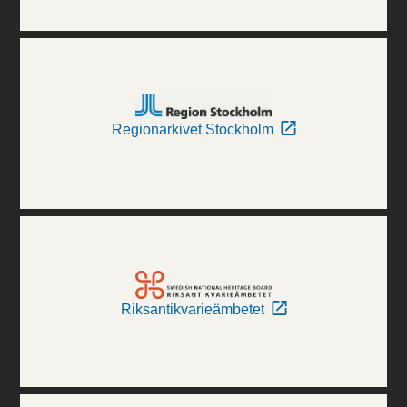
Regionarkivet Stockholm
Riksantikvarieämbetet