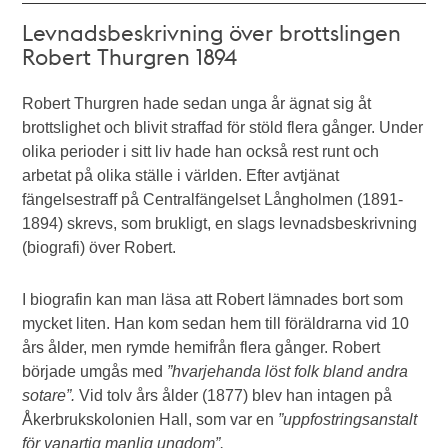
Levnadsbeskrivning över brottslingen
Robert Thurgren 1894
Robert Thurgren hade sedan unga år ägnat sig åt
brottslighet och blivit straffad för stöld flera gånger. Under
olika perioder i sitt liv hade han också rest runt och
arbetat på olika ställe i världen. Efter avtjänat
fängelsestraff på Centralfängelset Långholmen (1891-
1894) skrevs, som brukligt, en slags levnadsbeskrivning
(biografi) över Robert.
I biografin kan man läsa att Robert lämnades bort som
mycket liten. Han kom sedan hem till föräldrarna vid 10
års ålder, men rymde hemifrån flera gånger. Robert
började umgås med
”hvarjehanda löst folk bland andra
sotare”.
Vid tolv års ålder (1877) blev han intagen på
Åkerbrukskolonien Hall, som var en
”uppfostringsanstalt
för vanartig manlig ungdom”.