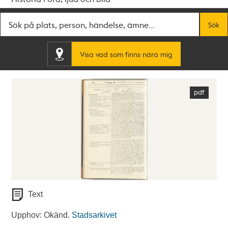
Fritextsök
Sök
Visa vad som finns nära mig
Text
Upphov: Okänd.
Stadsarkivet