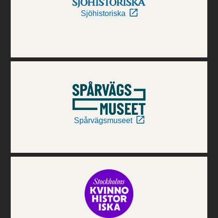
Sjöhistoriska
Spårvägsmuseet