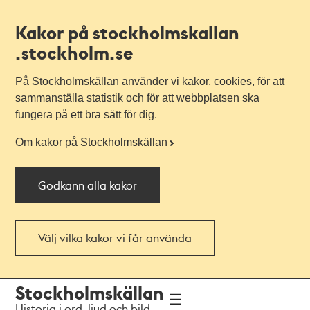
Kakor på stockholmskallan
.stockholm.se
På Stockholmskällan använder vi kakor, cookies, för att
sammanställa statistik och för att webbplatsen ska
fungera på ett bra sätt för dig.
Om kakor på Stockholmskällan
Godkänn alla kakor
Välj vilka kakor vi får använda
Till
Till
Stockholmskällan
navigationen
huvudinnehållet
Historia i ord, ljud och bild