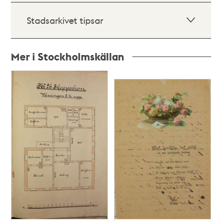
Stadsarkivet tipsar
Mer i Stockholmskällan
Relaterade
poster
och
teman