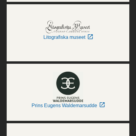
Litografiska museet
Prins Eugens Waldemarsudde