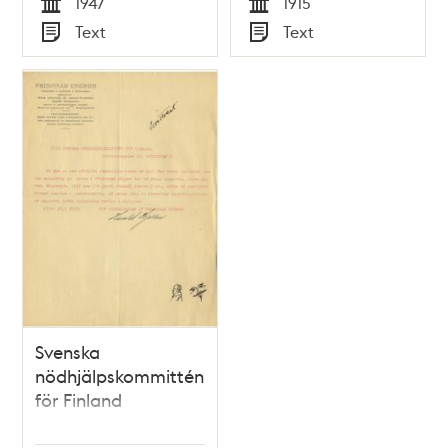
1947
1915
Tid
Tid
Text
Text
Typ
Typ
Svenska
nödhjälpskommittén
för Finland