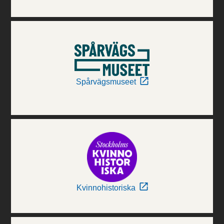
Spårvägsmuseet
Kvinnohistoriska