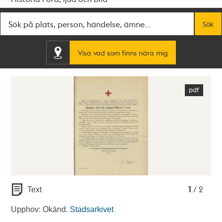
Fritextsök
Sök
Visa vad som finns nära mig
1
2
1
/ 2
Text
Upphov: Okänd.
Stadsarkivet