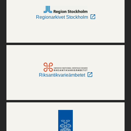
Regionarkivet Stockholm
Riksantikvarieämbetet