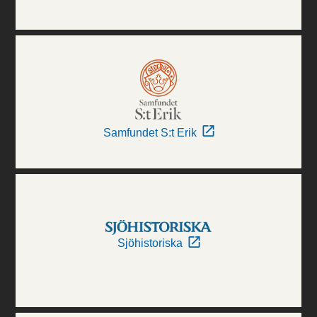
Samfundet S:t Erik
Sjöhistoriska