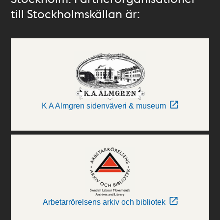
till Stockholmskällan är:
K A Almgren sidenväveri & museum
Arbetarrörelsens arkiv och bibliotek