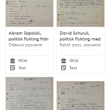
Abram Sapolski,
David Schuruli,
politisk flykting från
politisk flykting med
Odessa passerar
falskt pass, passerar
Stockholm 1906 -
Stockholm 1906 -
polishandling från
polishandling från
1906
1906
utlänningsexpeditionen
utlänningsexpeditionen
Tid
Tid
Text
Text
Typ
Typ