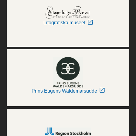
Litografiska museet
Prins Eugens Waldemarsudde