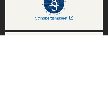
Strindbergsmuseet
Thielska Galleriet
Världskulturmuseerna