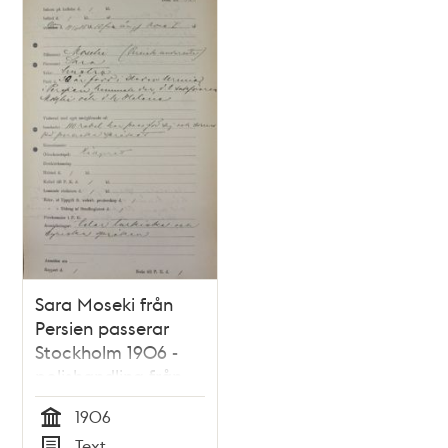
Sara Moseki från
Persien passerar
Stockholm 1906 -
polishandling från
utlänningsexpeditionen
1906
Tid
Text