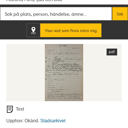
Fritextsök
Sök
Visa vad som finns nära mig
Text
Upphov: Okänd.
Stadsarkivet