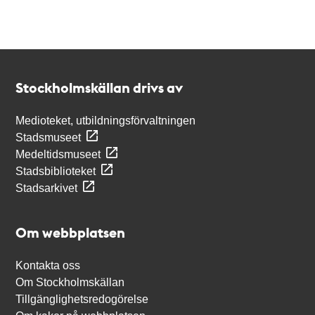
Kontakt
Stockholmskällan
Stockholmskällan drivs av
Medioteket, utbildningsförvaltningen
Stadsmuseet
Medeltidsmuseet
Stadsbiblioteket
Stadsarkivet
Om webbplatsen
Kontakta oss
Om Stockholmskällan
Tillgänglighetsredogörelse