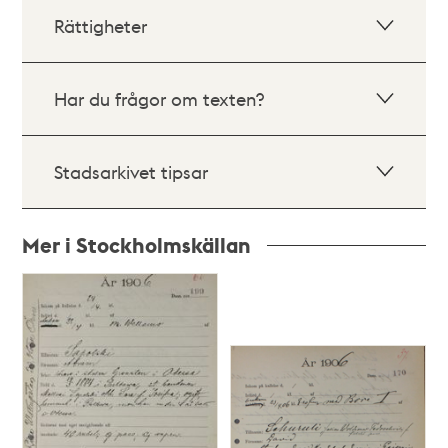
Rättigheter
Har du frågor om texten?
Stadsarkivet tipsar
Mer i Stockholmskällan
Relaterade
poster
och
teman