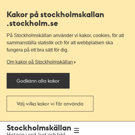
Kakor på stockholmskallan
.stockholm.se
På Stockholmskällan använder vi kakor, cookies, för att
sammanställa statistik och för att webbplatsen ska
fungera på ett bra sätt för dig.
Om kakor på Stockholmskällan
Godkänn alla kakor
Välj vilka kakor vi får använda
Till
Till
Stockholmskällan
navigationen
huvudinnehållet
Historia i ord, ljud och bild