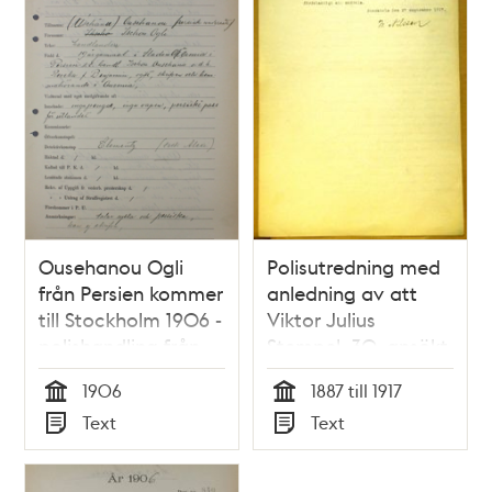
Ousehanou Ogli
Polisutredning med
från Persien kommer
anledning av att
till Stockholm 1906 -
Viktor Julius
polishandling från
Stempel, 30, ansökt
utlänningsexpeditionen
om svensk
1906
1887 till 1917
medborgarrätt
Tid
Tid
Text
Text
Typ
Typ