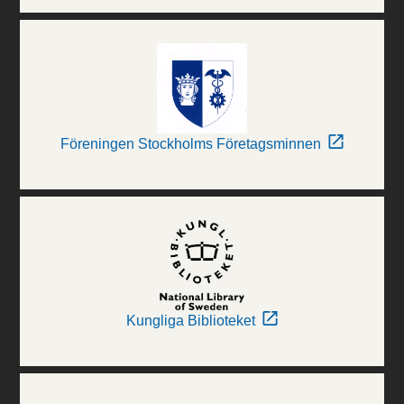
Föreningen Stockholms Företagsminnen
Kungliga Biblioteket