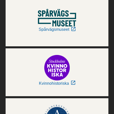
Spårvägsmuseet
Kvinnohistoriska