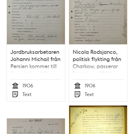
Jordbruksarbetaren
Nicola Rodsjanco,
Johanni Michail från
politisk flykting från
Persien kommer till
Charkow, passerar
Stockholm 1906 -
Stockholm 1906 -
polishandling från
polishandling från
1906
1906
utlänningsexpeditionen
utlänningsexpeditionen
Tid
Tid
Text
Text
Typ
Typ