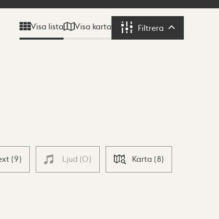
Visa karta
Visa lista
Filtrera
Filtrera
ext
(
9
)
Ljud
(
0
)
Karta
(
8
)