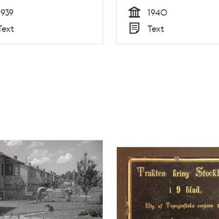
1939
1940
Tid
Text
Text
Typ