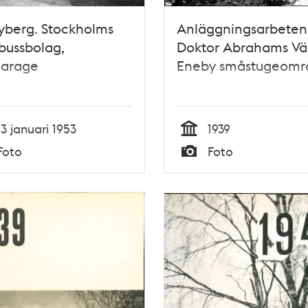
yberg. Stockholms
Anläggningsarbeten 
bussbolag,
Doktor Abrahams Vä
garage
Eneby småstugeomr
13 januari 1953
1939
Tid
Foto
Foto
Typ