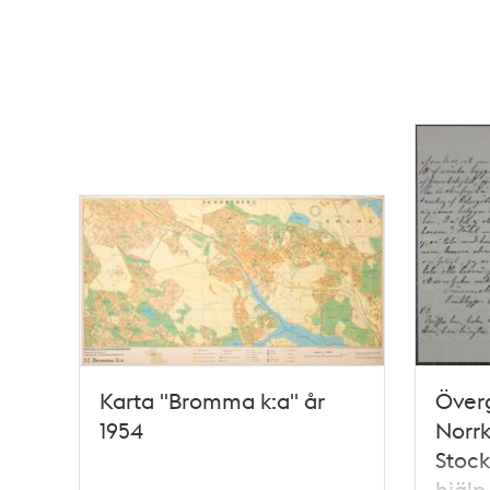
Karta "Bromma k:a" år
Över
1954
Norr
Stoc
hjälp