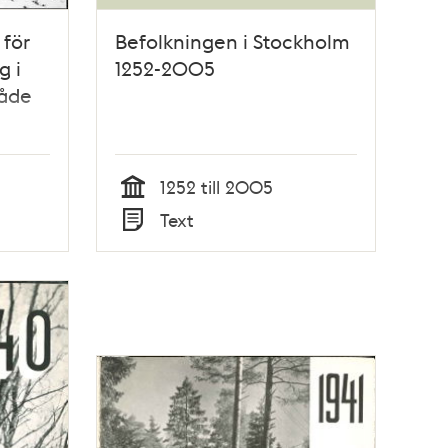
för
Befolkningen i Stockholm
g i
1252-2005
åde
1252 till 2005
Tid
Text
Typ