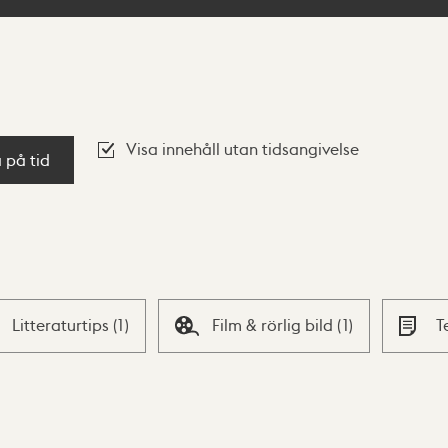
Visa innehåll utan tidsangivelse
a på tid
Litteraturtips
(
1
)
Film & rörlig bild
(
1
)
T