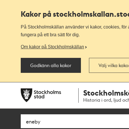
Kakor på stockholmskallan
.st
På Stockholmskällan använder vi kakor, cookies, för a
fungera på ett bra sätt för dig.
Om kakor på Stockholmskällan
Godkänn alla kakor
Välj vilka kak
Till
Till
Stockholmsk
navigationen
huvudinnehållet
Historia i ord, ljud oc
Sök
Fritextsök