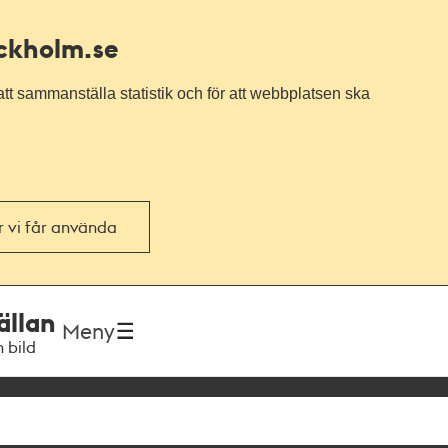
ockholm.se
tt sammanställa statistik och för att webbplatsen ska
or vi får använda
ällan
Meny
h bild