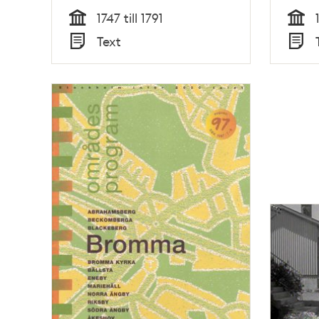
1747 till 1791
Tid
Tid
Text
Typ
Typ