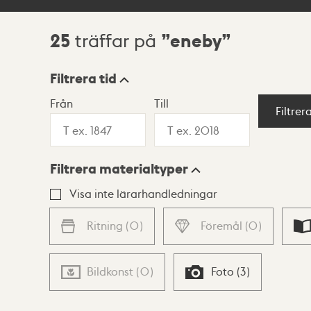
25
eneby
träffar på
Sökresultat
Filtrera tid
Från
Till
Visningsläge
Filtrer
Filtrera materialtyper
Lista
Karta
Visa inte lärarhandledningar
Ritning
(
0
)
Föremål
(
0
)
Bildkonst
(
0
)
Foto
(
3
)