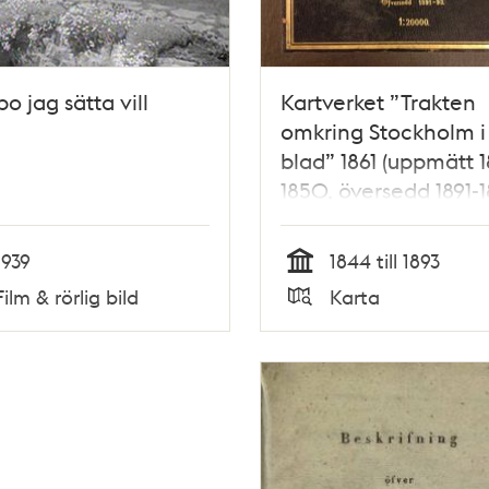
bo jag sätta vill
Kartverket ”Trakten
omkring Stockholm i
blad” 1861 (uppmätt 
1850, översedd 1891-1
1939
1844 till 1893
Tid
Film & rörlig bild
Karta
Typ