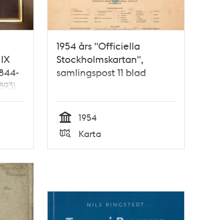
1954 års "Officiella
 IX
Stockholmskartan",
1844-
samlingspost 11 blad
893)
1954
Tid
Karta
Typ