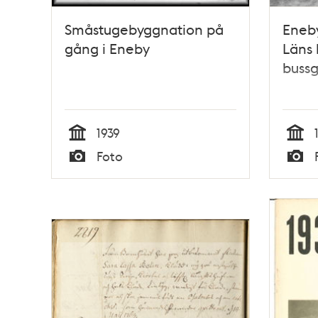
Småstugebyggnation på
Eneb
gång i Eneby
Läns 
buss
1939
Tid
Tid
Foto
Typ
Typ