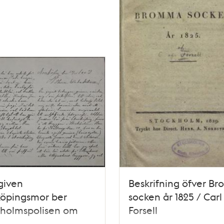
given
Beskrifning öfver B
köpingsmor ber
socken år 1825 / Carl
kholmspolisen om
Forsell