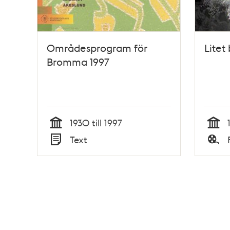
Områdesprogram för
Litet 
Bromma 1997
1930 till 1997
Tid
Tid
Text
Typ
Typ