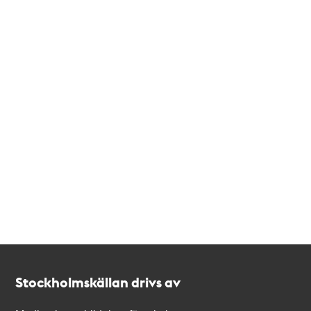
Kontakt
Stockholmskällan
Stockholmskällan drivs av