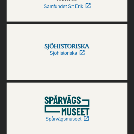
Samfundet S:t Erik
Sjöhistoriska
Spårvägsmuseet