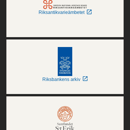
Riksantikvarieämbetet
Riksbankens arkiv