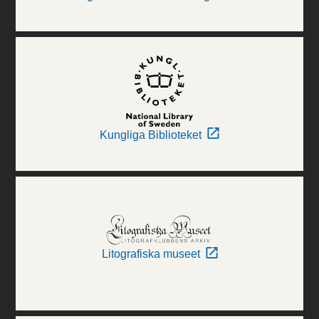
Kungliga Biblioteket
Litografiska museet