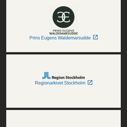
Prins Eugens Waldemarsudde
Regionarkivet Stockholm