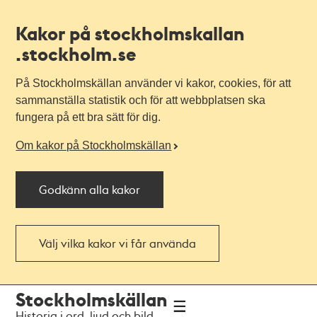
Kakor på stockholmskallan
.stockholm.se
På Stockholmskällan använder vi kakor, cookies, för att
sammanställa statistik och för att webbplatsen ska
fungera på ett bra sätt för dig.
Om kakor på Stockholmskällan
Godkänn alla kakor
Välj vilka kakor vi får använda
Till
Till
Stockholmskällan
navigationen
huvudinnehållet
Historia i ord, ljud och bild