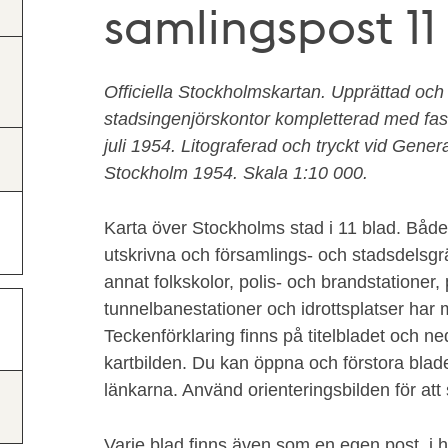
samlingspost 11
Officiella Stockholmskartan. Upprättad och
stadsingenjörskontor kompletterad med fasts
juli 1954. Litograferad och tryckt vid Genera
Stockholm 1954. Skala 1:10 000.
Karta över Stockholms stad i 11 blad. Både
utskrivna och församlings- och stadsdelsgr
annat folkskolor, polis- och brandstationer, 
tunnelbanestationer och idrottsplatser har
Teckenförklaring finns på titelbladet och ne
kartbilden. Du kan öppna och förstora blad
länkarna. Använd orienteringsbilden för at
Varje blad finns även som en egen post, i 