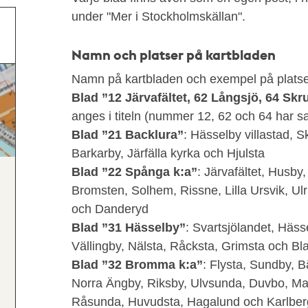
under "Mer i Stockholmskällan".
Namn och platser på kartbladen
Namn på kartbladen och exempel på platse
Blad ”12 Järvafältet, 62 Långsjö, 64 Sk
anges i titeln (nummer 12, 62 och 64 har sa
Blad ”21 Backlura”
: Hässelby villastad, S
Barkarby, Järfälla kyrka och Hjulsta
Blad ”22 Spånga k:a”
: Järvafältet, Husby,
Bromsten, Solhem, Rissne, Lilla Ursvik, Ulr
och Danderyd
Blad ”31 Hässelby”
: Svartsjölandet, Häss
Vällingby, Nälsta, Råcksta, Grimsta och B
Blad ”32 Bromma k:a”
: Flysta, Sundby, 
Norra Ängby, Riksby, Ulvsunda, Duvbo, Mar
Råsunda, Huvudsta, Hagalund och Karlber