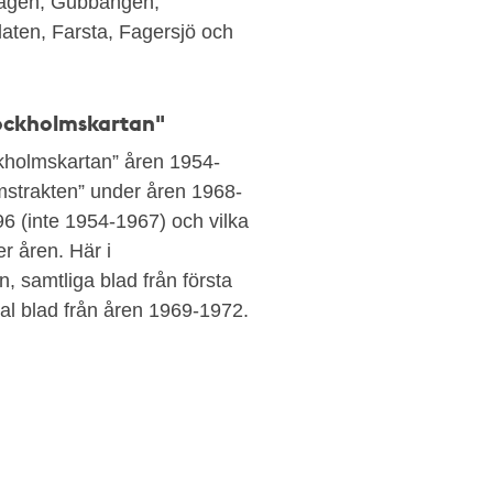
hagen, Gubbängen,
aten, Farsta, Fagersjö och
tockholmskartan"
ockholmskartan” åren 1954-
olmstrakten” under åren 1968-
6 (inte 1954-1967) och vilka
r åren. Här i
n, samtliga blad från första
tal blad från åren 1969-1972.