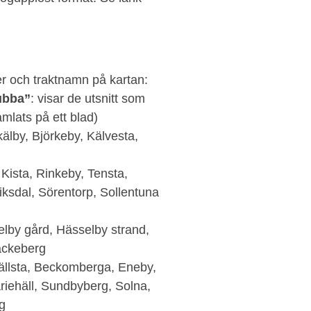
r och traktnamn på kartan:
rubba”
: visar de utsnitt som
mlats på ett blad)
kälby, Björkeby, Kälvesta,
 Kista, Rinkeby, Tensta,
iksdal, Sörentorp, Sollentuna
elby gård, Hässelby strand,
lackeberg
Bällsta, Beckomberga, Eneby,
iehäll, Sundbyberg, Solna,
g