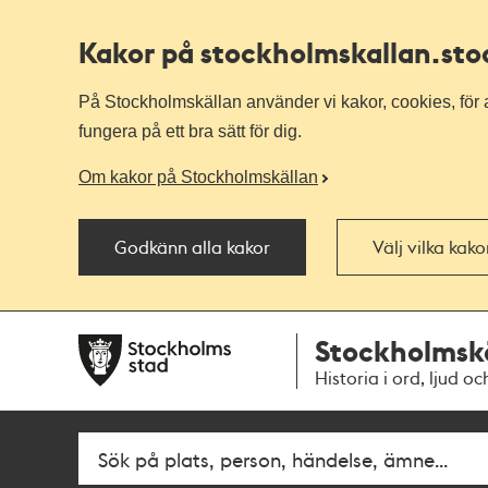
Kakor på stockholmskallan
.st
På Stockholmskällan använder vi kakor, cookies, för a
fungera på ett bra sätt för dig.
Om kakor på Stockholmskällan
Godkänn alla kakor
Välj vilka kak
Till
Till
Stockholmsk
navigationen
huvudinnehållet
Historia i ord, ljud oc
Fritextsök