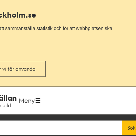
ockholm.se
tt sammanställa statistik och för att webbplatsen ska
or vi får använda
ällan
Meny
h bild
Sök