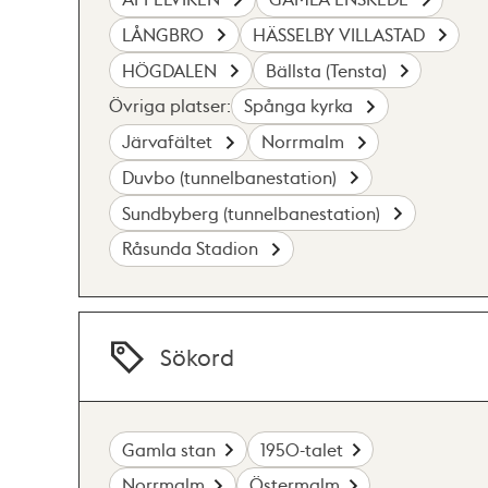
LÅNGBRO
HÄSSELBY VILLASTAD
HÖGDALEN
Bällsta (Tensta)
Övriga platser:
Spånga kyrka
Järvafältet
Norrmalm
Duvbo (tunnelbanestation)
Sundbyberg (tunnelbanestation)
Råsunda Stadion
Sökord
Gamla stan
1950-talet
Norrmalm
Östermalm