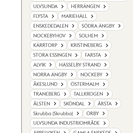
ULVSUNDA
HERRÄNGEN
FLYSTA
MARIEHÄLL
ENSKEDEDALEN
SÖDRA ÄNGBY
NOCKEBYHOV
SOLHEM
KÄRRTORP
KRISTINEBERG
STORA ESSINGEN
FARSTA
ALVIK
HÄSSELBY STRAND
NORRA ÄNGBY
NOCKEBY
ÅKESLUND
ÖSTERMALM
TRANEBERG
TALLKROGEN
ÅLSTEN
SKÖNDAL
ÅRSTA
Skrubba (Skrubba)
ÖRBY
ULVSUNDA INDUSTRIOMRÅDE
ÄPPELVIKEN
GAMLA ENSKEDE