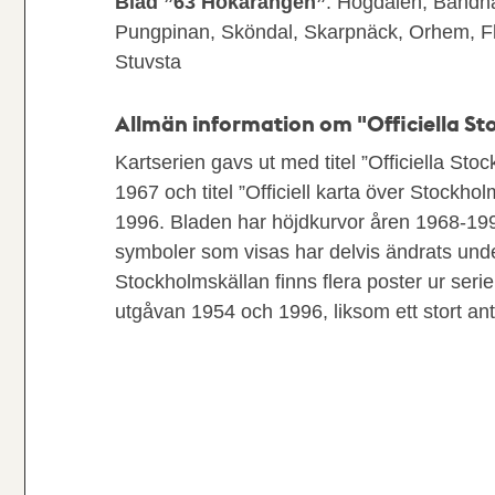
Blad ”63 Hökarängen”
: Högdalen, Band
Pungpinan, Sköndal, Skarpnäck, Orhem, Fl
Stuvsta
Allmän information om "Officiella S
Kartserien gavs ut med titel ”Officiella St
1967 och titel ”Officiell karta över Stockh
1996. Bladen har höjdkurvor åren 1968-199
symboler som visas har delvis ändrats unde
Stockholmskällan finns flera poster ur serie
utgåvan 1954 och 1996, liksom ett stort an