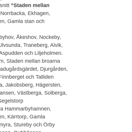
snitt
”Staden mellan
 Norrbacka, Ekhagen,
en, Gamla stan och
byhov, Åkeshov, Nockeby,
lvsunda, Traneberg, Alvik,
 Aspudden och Liljeholmen.
m, Staden mellan broarna
adugårdsgärdet, Djurgården,
nnberget och Talliden
a, Jakobsberg, Hägersten,
ansen, Västberga, Solberga,
Segelstorp
ödra Hammarbyhamnen,
n, Kärrtorp, Gamla
myra, Stureby och Örby