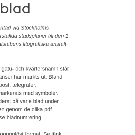
 blad
 ritad vid Stockholms
tällda stadsplaner till den 1
lstabens litografiska anstalt
 gatu- och kvartersnamn står
änser har märkts ut. Bland
post, telegrafer,
 markerats med symboler.
derst på varje blad under
en genom de olika pdf-
t se bladnumrering.
högupplöst format. Se länk