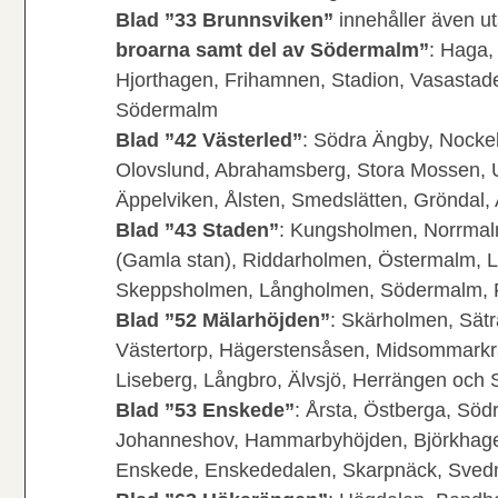
Blad ”33 Brunnsviken”
innehåller även ut
broarna samt del av Södermalm”
: Haga,
Hjorthagen, Frihamnen, Stadion, Vasastad
Södermalm
Blad ”42 Västerled”
: Södra Ängby, Nocke
Olovslund, Abrahamsberg, Stora Mossen, U
Äppelviken, Ålsten, Smedslätten, Gröndal,
Blad ”43 Staden”
: Kungsholmen, Norrmal
(Gamla stan), Riddarholmen, Östermalm, L
Skeppsholmen, Långholmen, Södermalm, Fi
Blad ”52 Mälarhöjden”
: Skärholmen, Sätr
Västertorp, Hägerstensåsen, Midsommarkr
Liseberg, Långbro, Älvsjö, Herrängen och 
Blad ”53 Enskede”
: Årsta, Östberga, S
Johanneshov, Hammarbyhöjden, Björkhage
Enskede, Enskededalen, Skarpnäck, Sved