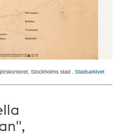
örskontoret, Stockholms stad .
Stadsarkivet
ella
an",