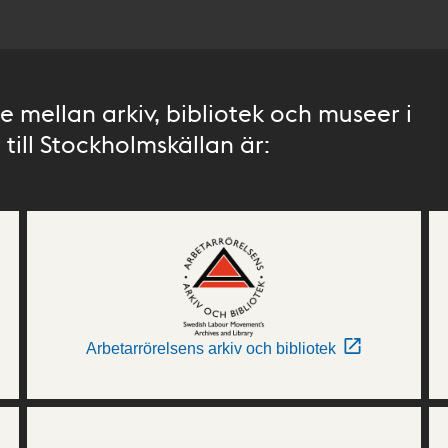
 mellan arkiv, bibliotek och museer i
till Stockholmskällan är:
Arbetarrörelsens arkiv och bibliotek