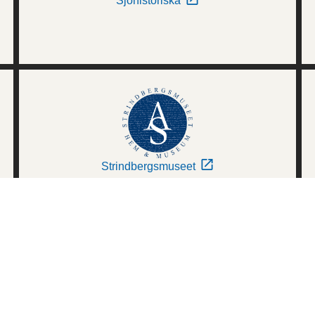
Sjöhistoriska
Strindbergsmuseet