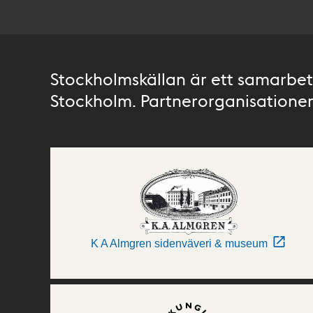
Stockholmskällan är ett samarbete
Stockholm. Partnerorganisationer 
K A Almgren sidenväveri & museum