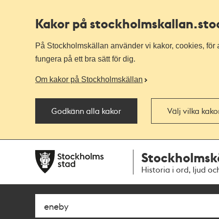
Kakor på stockholmskallan
.st
På Stockholmskällan använder vi kakor, cookies, för a
fungera på ett bra sätt för dig.
Om kakor på Stockholmskällan
Godkänn alla kakor
Välj vilka kak
Till
Till
Stockholmsk
navigationen
huvudinnehållet
Historia i ord, ljud oc
Sök
Fritextsök