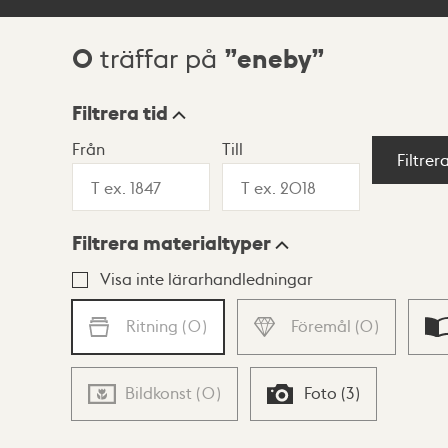
0
eneby
träffar på
Sökresultat
Filtrera tid
Från
Till
Visningsläge
Filtrer
Filtrera materialtyper
Lista
Karta
Visa inte lärarhandledningar
Ritning
(
0
)
Föremål
(
0
)
Bildkonst
(
0
)
Foto
(
3
)