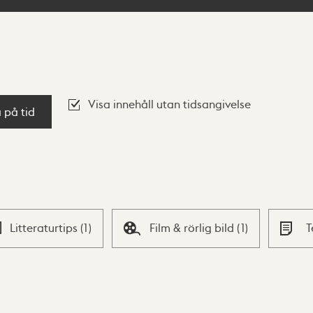
Visa innehåll utan tidsangivelse
a på tid
Litteraturtips
(
1
)
Film & rörlig bild
(
1
)
T