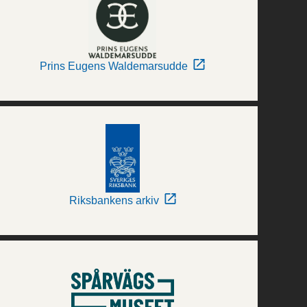
Prins Eugens Waldemarsudde
Riksbankens arkiv