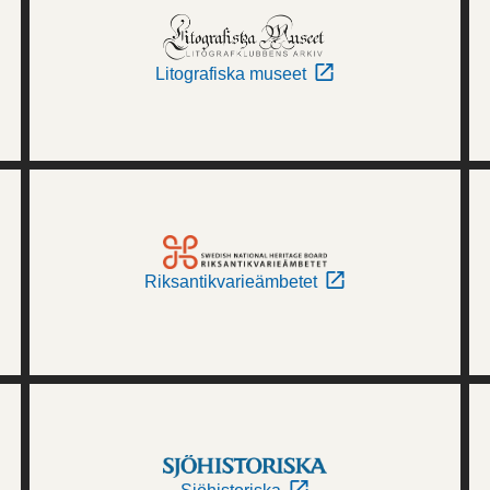
Litografiska museet
Riksantikvarieämbetet