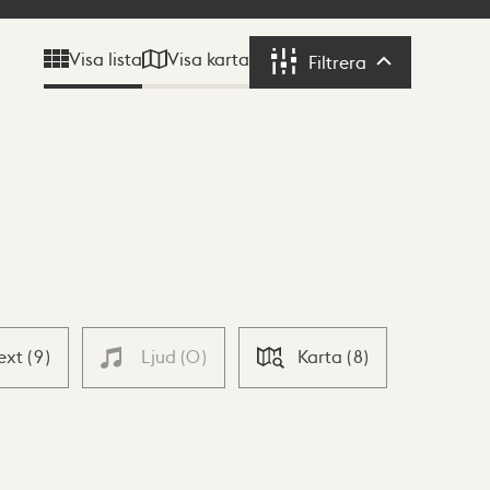
Visa karta
Visa lista
Filtrera
Filtrera
ext
(
9
)
Ljud
(
0
)
Karta
(
8
)