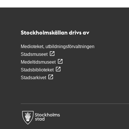
Kontakt
Stockholmskällan
Stockholmskällan drivs av
Medioteket, utbildningsförvaltningen
Stadsmuseet
Medeltidsmuseet
Stadsbiblioteket
Stadsarkivet