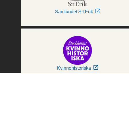
Samfundet S:t Erik
Kvinnohistoriska
Världskulturmuseerna