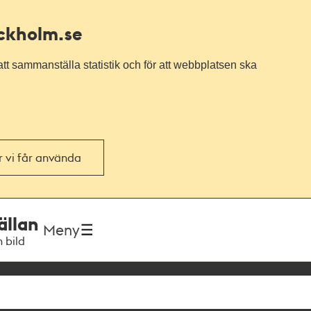
ockholm.se
tt sammanställa statistik och för att webbplatsen ska
or vi får använda
ällan
Meny
h bild