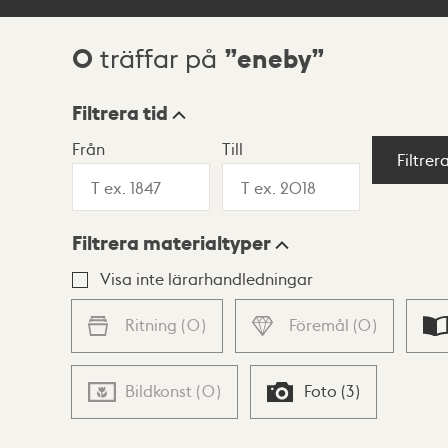
0
eneby
träffar på
Sökresultat
Filtrera tid
Från
Till
Visningsläge
Filtrer
Filtrera materialtyper
Lista
Karta
Visa inte lärarhandledningar
Ritning
(
0
)
Föremål
(
0
)
Bildkonst
(
0
)
Foto
(
3
)