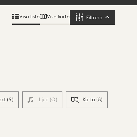
Visa karta
Visa lista
Filtrera
Filtrera
ext
(
9
)
Ljud
(
0
)
Karta
(
8
)