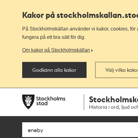
Kakor på stockholmskallan
.st
På Stockholmskällan använder vi kakor, cookies, för a
fungera på ett bra sätt för dig.
Om kakor på Stockholmskällan
Godkänn alla kakor
Välj vilka kak
Till
Till
Stockholmsk
navigationen
huvudinnehållet
Historia i ord, ljud oc
Sök
Fritextsök