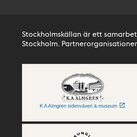
Stockholmskällan är ett samarbete
Stockholm. Partnerorganisationer 
K A Almgren sidenväveri & museum