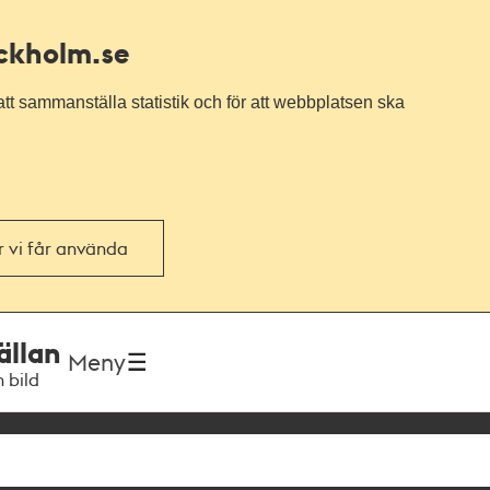
ockholm.se
tt sammanställa statistik och för att webbplatsen ska
or vi får använda
ällan
Meny
h bild