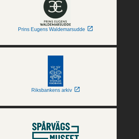
Prins Eugens Waldemarsudde
Riksbankens arkiv