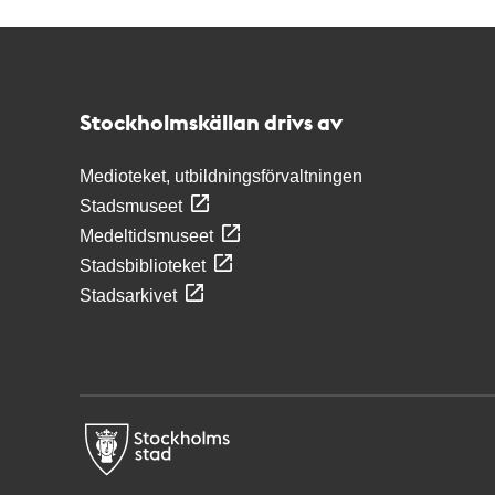
Kontakt
Stockholmskällan
Stockholmskällan drivs av
Medioteket, utbildningsförvaltningen
Stadsmuseet
Medeltidsmuseet
Stadsbiblioteket
Stadsarkivet