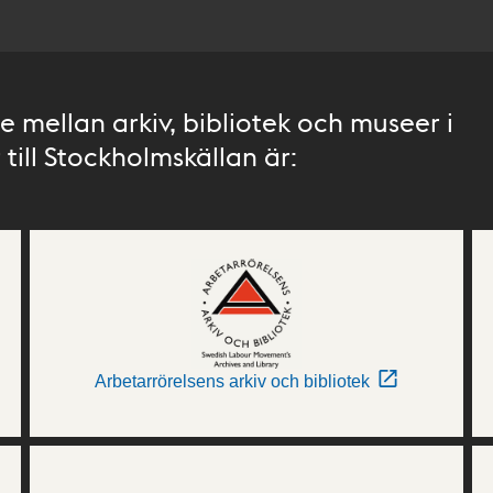
 mellan arkiv, bibliotek och museer i
till Stockholmskällan är:
Arbetarrörelsens arkiv och bibliotek