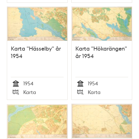
Typ
Typ
Karta "Hässelby" år
Karta "Hökarängen"
1954
år 1954
1954
1954
Tid
Tid
Karta
Karta
Typ
Typ