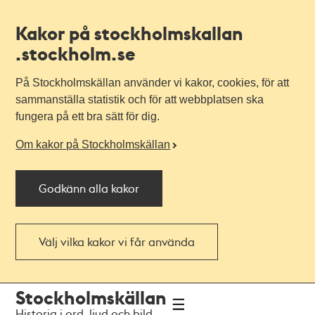
Kakor på stockholmskallan
.stockholm.se
På Stockholmskällan använder vi kakor, cookies, för att
sammanställa statistik och för att webbplatsen ska
fungera på ett bra sätt för dig.
Om kakor på Stockholmskällan
Godkänn alla kakor
Välj vilka kakor vi får använda
Till
Till
Stockholmskällan
navigationen
huvudinnehållet
Historia i ord, ljud och bild