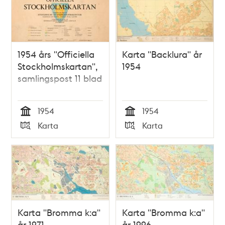
poster
och
teman
1954 års "Officiella
Karta "Backlura" år
Stockholmskartan",
1954
samlingspost 11 blad
1954
1954
Tid
Tid
Karta
Karta
Typ
Typ
Karta "Bromma k:a"
Karta "Bromma k:a"
år 1971
år 1996