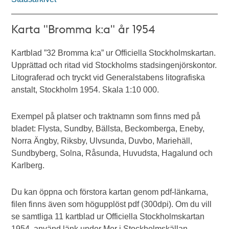
Karta "Bromma k:a" år 1954
Kartblad ”32 Bromma k:a” ur Officiella Stockholmskartan.
Upprättad och ritad vid Stockholms stadsingenjörskontor.
Litograferad och tryckt vid Generalstabens litografiska
anstalt, Stockholm 1954. Skala 1:10 000.
Exempel på platser och traktnamn som finns med på
bladet: Flysta, Sundby, Bällsta, Beckomberga, Eneby,
Norra Ängby, Riksby, Ulvsunda, Duvbo, Mariehäll,
Sundbyberg, Solna, Råsunda, Huvudsta, Hagalund och
Karlberg.
Du kan öppna och förstora kartan genom pdf-länkarna,
filen finns även som högupplöst pdf (300dpi). Om du vill
se samtliga 11 kartblad ur Officiella Stockholmskartan
1954, använd länk under Mer i Stockholmskällan.