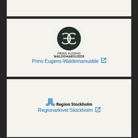
Prins Eugens Waldemarsudde
Regionarkivet Stockholm