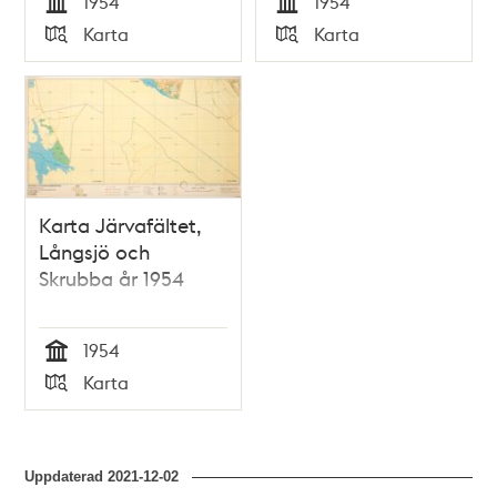
1954
1954
Tid
Tid
Karta
Karta
Typ
Typ
Karta Järvafältet,
Långsjö och
Skrubba år 1954
1954
Tid
Karta
Typ
Uppdaterad
2021-12-02