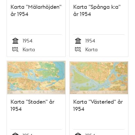
Karta "Mälarhöjden"
Karta "Spånga k:a"
år 1954
år 1954
1954
1954
Tid
Tid
Karta
Karta
Typ
Typ
Karta "Staden" år
Karta "Västerled" år
1954
1954