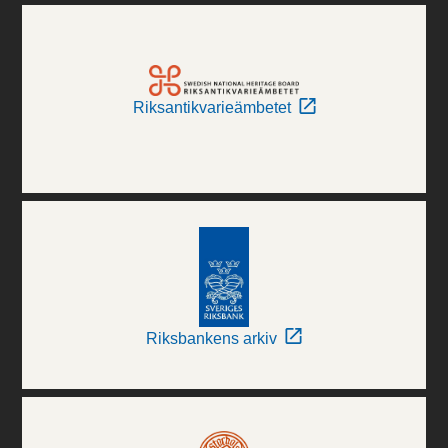
Riksantikvarieämbetet
Riksbankens arkiv