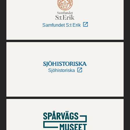
Samfundet S:t Erik
Sjöhistoriska