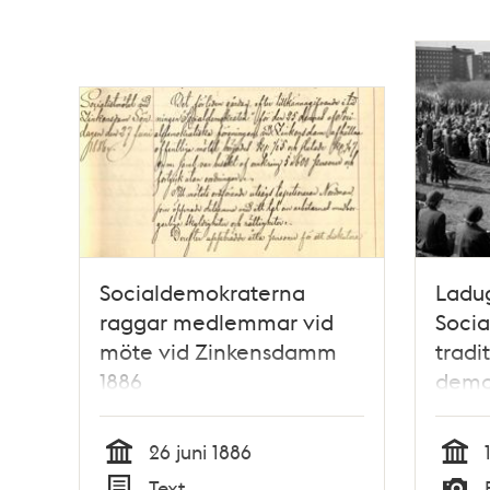
Socialdemokraterna
Ladu
raggar medlemmar vid
Soci
möte vid Zinkensdamm
tradi
1886
demon
maj, 
Humle
26 juni 1886
Tid
Tid
Text