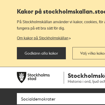
Kakor på stockholmskallan
.st
På Stockholmskällan använder vi kakor, cookies, för a
fungera på ett bra sätt för dig.
Om kakor på Stockholmskällan
Godkänn alla kakor
Välj vilka kak
Till
Till
Stockholmsk
navigationen
huvudinnehållet
Historia i ord, ljud oc
Sök
Fritextsök