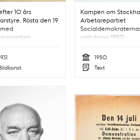
efter 10 års
Kampen om Stockho
arstyre. Rösta den 19
Arbetarepartiet
 med
Socialdemokraterna
arepartiet
valtidning 1950
aldemokraterna.
ffisch]
1931
1950
Tid
Bildkonst
Text
Typ