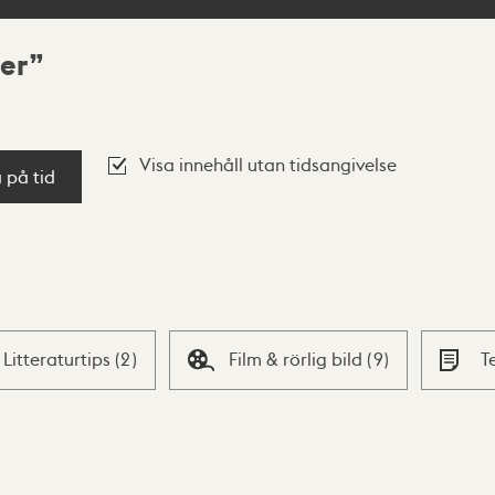
er
Visa innehåll utan tidsangivelse
a på tid
Litteraturtips
(
2
)
Film & rörlig bild
(
9
)
T