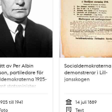
ätt av Per Albin
Socialdemokraterna
on, partiledare för
demonstrerar i Lill-
ldemokraterna 1925-
jansskogen
mt statsminister
36 och 1936-46
1925 till 1941
14 juli 1889
Tid
Foto
Text