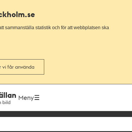
ockholm.se
tt sammanställa statistik och för att webbplatsen ska
or vi får använda
ällan
Meny
h bild