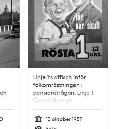
Linje 1:s affisch inför
folkomröstningen i
och
pensionsfrågan. Linje 1
företräddes av
s
Socialdemokraterna och
Sveriges Kommunistiska
50
13 oktober 1957
parti
Tid
Foto