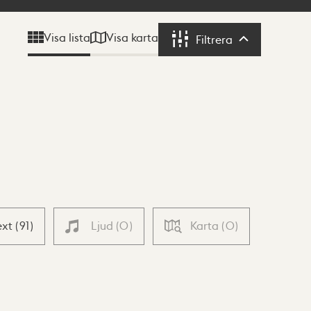
Visa karta
Visa lista
Filtrera
Filtrera
ext
(
91
)
Ljud
(
0
)
Karta
(
0
)