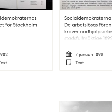
aldemokraternas
Socialdemokraterna
t för Stockholm
De arbetslösas fören
kräver nödhjälpsarbe
stadsfullmäktige 189
1982
7 januari 1892
Tid
Text
Text
Typ