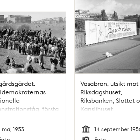
gårdsgärdet.
Vasabron, utsikt mot
aldemokraternas
Riksdagshuset,
tionella
Riksbanken, Slottet 
strationståg, första
Kanslihuset.
vandrade från
Socialdemokraterna
gården till Gärdet
valaffisch ""Tag inte
1 maj 1953
14 september 19
risken -välj
Tid
Foto
Foto