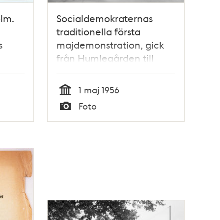
lm.
Socialdemokraternas
traditionella första
s
majdemonstration, gick
från Humlegården till
Gärdet
1 maj 1956
Tid
Foto
Typ