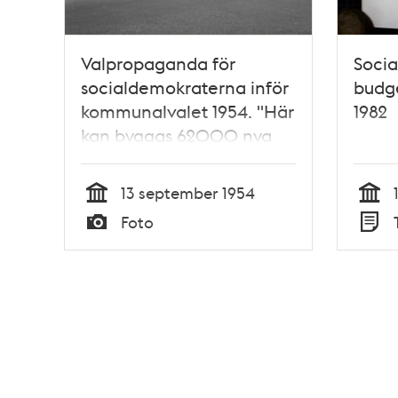
Valpropaganda för
Soci
socialdemokraterna inför
budge
kommunalvalet 1954. "Här
1982
kan byggas 62000 nya
bostäder."
13 september 1954
Tid
Tid
Foto
Typ
Typ