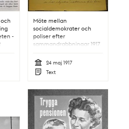
 och
Möte mellan
ing
socialdemokrater och
ten -
poliser efter
2
sammandrabbningar 1917
24 maj 1917
Tid
Text
Typ