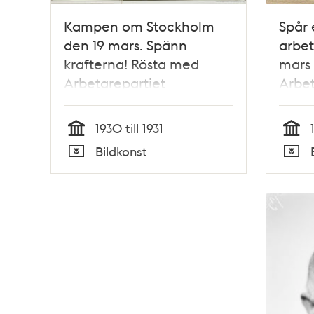
Kampen om Stockholm
Spår 
den 19 mars. Spänn
arbet
krafterna! Rösta med
mars
Arbetarepartiet
Arbet
Socialdemokraterna.
Soci
[Valaffisch]
[Vala
1930 till 1931
Tid
Tid
Bildkonst
Typ
Typ