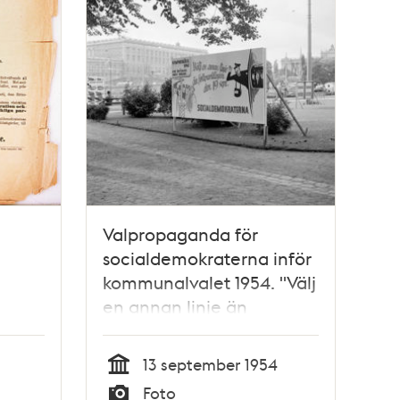
Valpropaganda för
socialdemokraterna inför
kommunalvalet 1954. "Välj
en annan linje än
Folkpartiet den 19
september."
13 september 1954
Tid
Foto