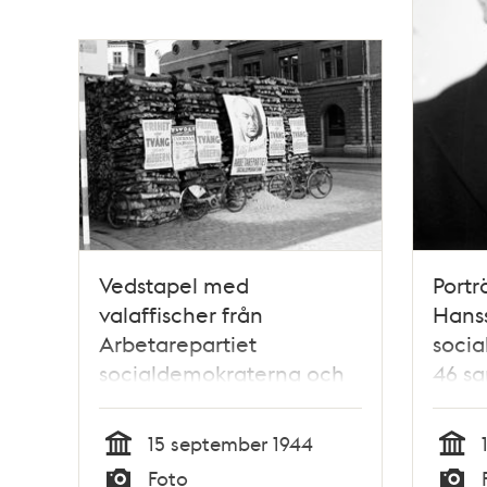
Vedstapel med
Portr
valaffischer från
Hanss
Arbetarepartiet
socia
socialdemokraterna och
46 sa
Högern, samt en affisch
1932-
från Gröna Lund
15 september 1944
Tid
Tid
Foto