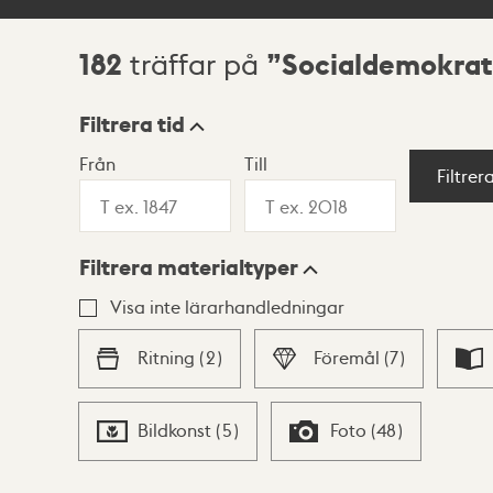
182
Socialdemokrat
träffar på
Sökresultat
Filtrera tid
Från
Till
Visningsläge
Filtrer
Filtrera materialtyper
Lista
Karta
Visa inte lärarhandledningar
Ritning
(
2
)
Föremål
(
7
)
Bildkonst
(
5
)
Foto
(
48
)