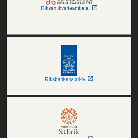
Riksantikvarieämbetet
Riksbankens arkiv