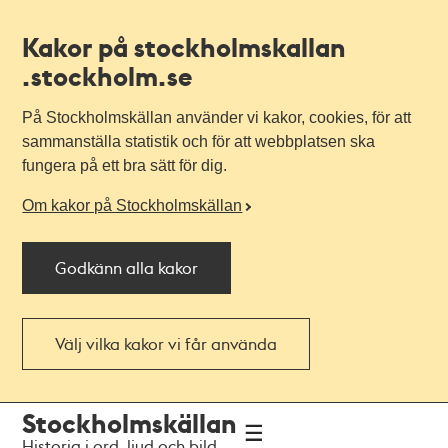
Kakor på stockholmskallan
.stockholm.se
På Stockholmskällan använder vi kakor, cookies, för att
sammanställa statistik och för att webbplatsen ska
fungera på ett bra sätt för dig.
Om kakor på Stockholmskällan
Godkänn alla kakor
Välj vilka kakor vi får använda
Till
Till
Stockholmskällan
navigationen
huvudinnehållet
Historia i ord, ljud och bild