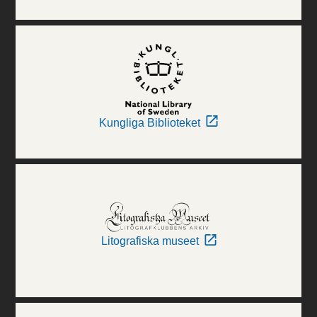
Kungliga Biblioteket
Litografiska museet