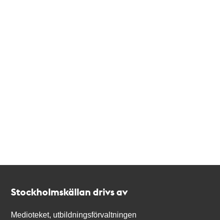
Kontakt
Stockholmskällan
Stockholmskällan drivs av
Medioteket, utbildningsförvaltningen