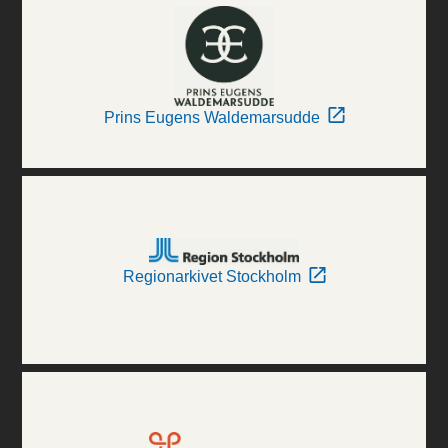
Prins Eugens Waldemarsudde
Regionarkivet Stockholm