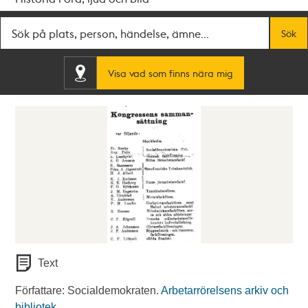
Fritextsök
Sök
Visa vad som finns nära mig
Text
Författare: Socialdemokraten.
Arbetarrörelsens arkiv och
bibliotek