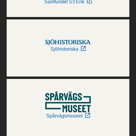
Samfundet S:t Erik
Sjöhistoriska
Spårvägsmuseet