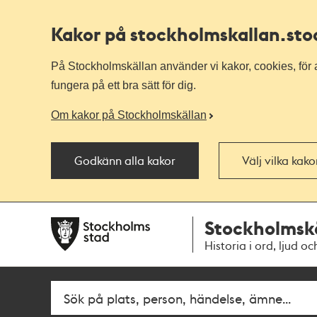
Kakor på stockholmskallan
.st
På Stockholmskällan använder vi kakor, cookies, för a
fungera på ett bra sätt för dig.
Om kakor på Stockholmskällan
Godkänn alla kakor
Välj vilka kak
Till
Till
Stockholmsk
navigationen
huvudinnehållet
Historia i ord, ljud oc
Fritextsök