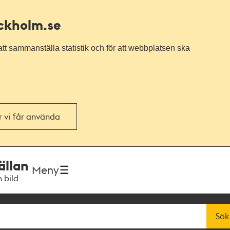
ockholm.se
tt sammanställa statistik och för att webbplatsen ska
or vi får använda
ällan
Meny
h bild
Sök