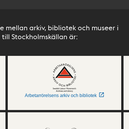
 mellan arkiv, bibliotek och museer i
till Stockholmskällan är:
Arbetarrörelsens arkiv och bibliotek