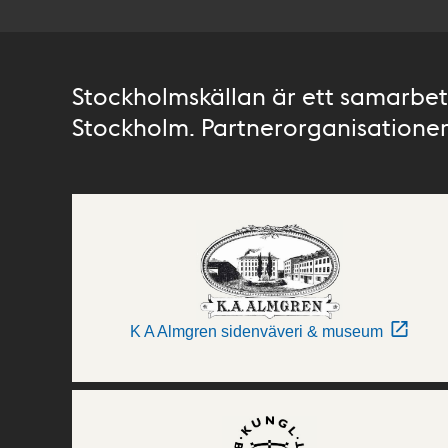
Stockholmskällan är ett samarbete
Stockholm. Partnerorganisationer 
K A Almgren sidenväveri & museum