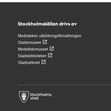
Kontakt
Stockholmskällan
Stockholmskällan drivs av
Medioteket, utbildningsförvaltningen
Stadsmuseet
Medeltidsmuseet
Stadsbiblioteket
Stadsarkivet