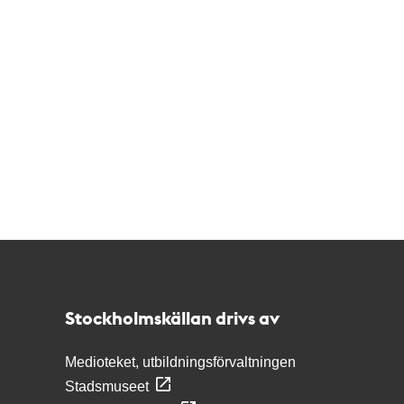
Kontakt
Stockholmskällan
Stockholmskällan drivs av
Medioteket, utbildningsförvaltningen
Stadsmuseet