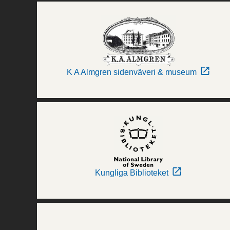
K A Almgren sidenväveri & museum
Kungliga Biblioteket