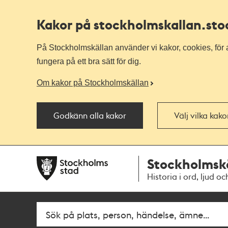
Kakor på stockholmskallan
.st
På Stockholmskällan använder vi kakor, cookies, för a
fungera på ett bra sätt för dig.
Om kakor på Stockholmskällan
Godkänn alla kakor
Välj vilka kak
Till
Till
Stockholmsk
navigationen
huvudinnehållet
Historia i ord, ljud oc
Fritextsök