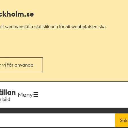
ockholm.se
tt sammanställa statistik och för att webbplatsen ska
or vi får använda
ällan
Meny
h bild
Sök