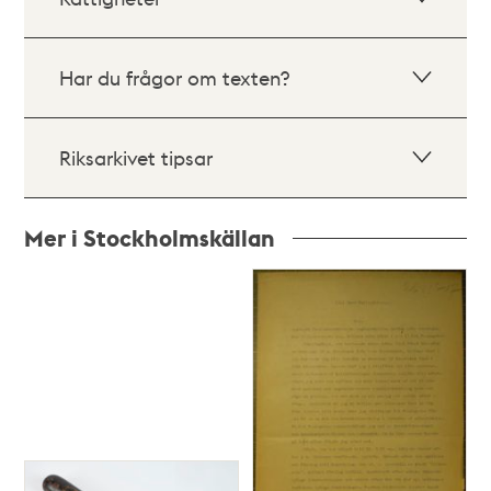
Har du frågor om texten?
Riksarkivet tipsar
Mer i Stockholmskällan
Relaterade
poster
och
teman