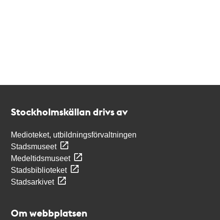
Kontakt
Stockholmskällan
Stockholmskällan drivs av
Medioteket, utbildningsförvaltningen
Stadsmuseet
Medeltidsmuseet
Stadsbiblioteket
Stadsarkivet
Om webbplatsen