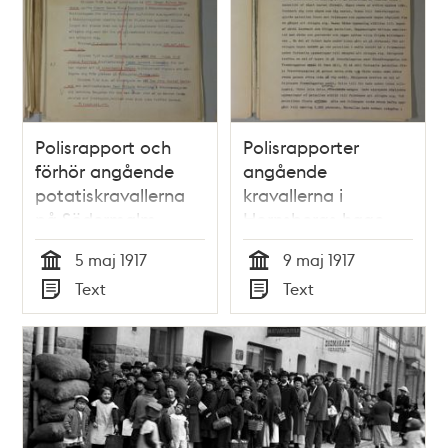
Polisrapport och
Polisrapporter
förhör angående
angående
potatiskravallerna
kravallerna i
på Södermalm
Hornsbergs hage
den 9 maj 1917
5 maj 1917
9 maj 1917
Tid
Tid
Text
Text
Typ
Typ