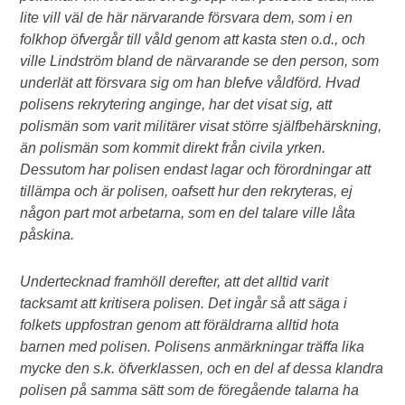
lite vill väl de här närvarande försvara dem, som i en
folkhop öfvergår till våld genom att kasta sten o.d., och
ville Lindström bland de närvarande se den person, som
underlät att försvara sig om han blefve våldförd. Hvad
polisens rekrytering anginge, har det visat sig, att
polismän som varit militärer visat större själfbehärskning,
än polismän som kommit direkt från civila yrken.
Dessutom har polisen endast lagar och förordningar att
tillämpa och är polisen, oafsett hur den rekryteras, ej
någon part mot arbetarna, som en del talare ville låta
påskina.
Undertecknad framhöll derefter, att det alltid varit
tacksamt att kritisera polisen. Det ingår så att säga i
folkets uppfostran genom att föräldrarna alltid hota
barnen med polisen. Polisens anmärkningar träffa lika
mycke den s.k. öfverklassen, och en del af dessa klandra
polisen på samma sätt som de föregående talarna ha