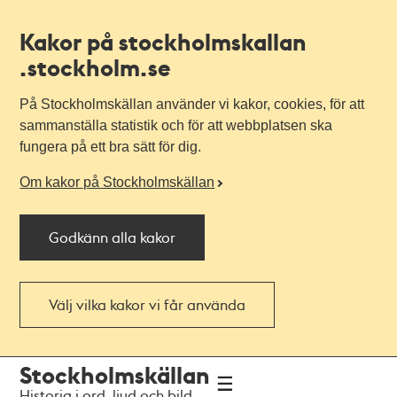
Kakor på stockholmskallan
.stockholm.se
På Stockholmskällan använder vi kakor, cookies, för att
sammanställa statistik och för att webbplatsen ska
fungera på ett bra sätt för dig.
Om kakor på Stockholmskällan
Godkänn alla kakor
Välj vilka kakor vi får använda
Till
Till
Stockholmskällan
navigationen
huvudinnehållet
Historia i ord, ljud och bild