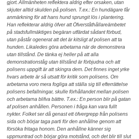
gjort. Allmänheten reflektera aldrig efter orsaken, utan
skjuter alltid skulden på polisen. T.ex.: En hundägare får
anmärkning för att hans hund sprungit lös i plantering.
Han reflekterar aldrig öfver att Öfverståthållareämbetet
på stadsfullmäktiges begäran utfärdat sådant förbud,
utan påstår ogenerat att det är kitsligt af polisen att ta
hunden. Likaledes göra arbetarna när de demonstrera
utan tillstånd. De tänka ej heller på att alla
demonstrationståg utan tillstånd är förbjudna och att
polisens uppgift är att skingra dem. Det finnes inget yrke
hvars arbete är så utsatt för kritik som polisens. Om
arbetarna voro mera fogliga att ställa sig till efterrättelse
polisens befallningar, skulle förhållandet mellan polisen
och arbetarna blifva bättre. T.ex.: En person blir på gatan
af polisen anhållen. Personen i fråga kan vara fullt
nykter. Folket ser då genast ett öfvergrepp från polisens
sida och börjar taga parti för den anhållne genom att
försöka fritaga honom. Den anhållne känner sig
uppmuntrad och börjar göra motstånd, och det blir till slut