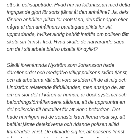
ett s.k. polisuppträde. Hvad har nu folkmassan med detta
ingripande gjort för sorts tjänst åt den anhållne? Ja, dels
får den anhållne plikta för motstånd, dels får någon eller
några af den anhållnens partitagare plikta för sitt
uppträdande, hvilket aldrig behöft inträffa om polisen fått
sköta sin tjänst i fred. Hvad skulle de närvarande säga
om de i sitt arbete blefvo utsatta för dylikt?
Såväl förenämnda Nyström som Johansson hade
därefter ordet och medgåfvo villigt polisens svåra tjänst,
och att arbetarna rätt ofta voro skulden till de af mig och
Lindström relaterade förhållanden, men ansågo de, att
om en stor del af kåren är human, är dock systemet och
befordringsförhållandena sådana, att de uppmuntra en
del polismän till brutalitet för att vinna befordran. Det
hade nämligen vid de senaste kravallerna visat sig, att
befälet jämte detektiverna och ridande polisen alltid
framträdde värst. De uttalade sig för, att polisens tjänst