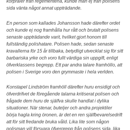
korpraler från regementena, kunde man ej från polisens
sida vänta något annat uppträdande.
En person som kallades Johansson hade därefter ordet
och kunde ej nog framhålla hur rått och brutalt polisens
senaste uppträdande varit, hvilket gjort honom till
fullständig polishatare. Polisen hade, sedan senaste
kravallerna för 15 år tillbaka, betydligt utvecklat sig för sitt
barbariska yrke och voro fullt värdiga sin uppgift, enligt
öfverklassens begrepp. Ett par andra talare framhöllo, att
polisen i Sverige voro den grymmaste i hela verlden.
Konstapel Lindström framhöll därefter huru ensidigt och
öfverdrifvet de föregående talarna kritiserat polisen och
frågade dem huru de själfva skulle handlat i dylika
situationer. När stenar, buteljer och andra projektiler
börja hagla kring öronen, är det en ren själfbevarelsedrift
att för sitt fredande bruka våld. Lika lite som någon
polisman vill försvara öfvergrepp från polisens sida, lika