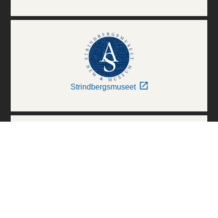
Strindbergsmuseet
Thielska Galleriet