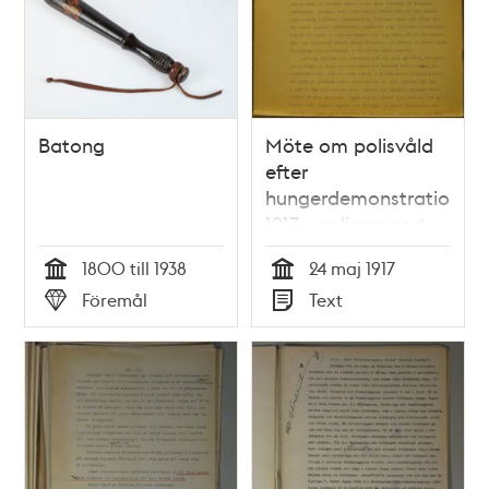
Batong
Möte om polisvåld
efter
hungerdemonstrationer
1917 - polisrapport
1800 till 1938
24 maj 1917
Tid
Tid
Föremål
Text
Typ
Typ