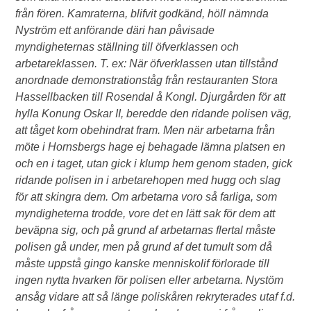
från fören. Kamraterna, blifvit godkänd, höll nämnda
Nyström ett anförande däri han påvisade
myndigheternas ställning till öfverklassen och
arbetareklassen. T. ex: När öfverklassen utan tillstånd
anordnade demonstrationståg från restauranten Stora
Hassellbacken till Rosendal å Kongl. Djurgården för att
hylla Konung Oskar II, beredde den ridande polisen väg,
att tåget kom obehindrat fram. Men när arbetarna från
möte i Hornsbergs hage ej behagade lämna platsen en
och en i taget, utan gick i klump hem genom staden, gick
ridande polisen in i arbetarehopen med hugg och slag
för att skingra dem. Om arbetarna voro så farliga, som
myndigheterna trodde, vore det en lätt sak för dem att
beväpna sig, och på grund af arbetarnas flertal måste
polisen gå under, men på grund af det tumult som då
måste uppstå gingo kanske menniskolif förlorade till
ingen nytta hvarken för polisen eller arbetarna. Nystöm
ansåg vidare att så länge poliskåren rekryterades utaf f.d.