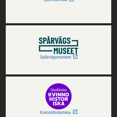
Spårvägsmuseet
Kvinnohistoriska