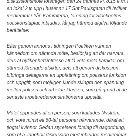
diskussionsmöte torsdagen den 24 dennes kl. 8.15 e.m. i
en lokal 2 tr. upp i huset n:r 17 Snt Paulsgatan till hvilket
medlemmar från Kamraterna, förening för Stockholms
poliskonstaplar, inbjudits, får jag härmed afgifva följande
berättelse:
Efter genom annons i tidningen Politiken vunnen
kännedom om nämnda möte, beslöt jag att där närvara,
dels af nyfikenhetsintresse att få veta möta karaktär om
därmed förenade afsikter; dels att genom diskussion
bibringa deltagarna en uppfattning om polisens funktion
och uppgift, som möjligen kunde skingra den spänning
mellan polisen och arbetareklassen, som på grund af de
senaste arbetaredemonstrationerna uppstått.
Mötet öppnades af en person, som kallades Nyström,
och vore minst ett 60-tal personer närvarande, däraf ett
tjogtal kvinnor. Sedan styrelsens förslag till dagordning,
som bl.a. innehöll diskussion med inbjudna medlemmar