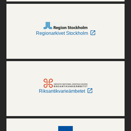
Regionarkivet Stockholm
Riksantikvarieämbetet