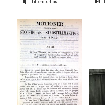
Litteraturtips
Typ
Typ