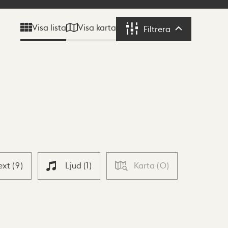
Visa karta
Visa lista
Filtrera
Filtrera
ext
(
9
)
Ljud
(
1
)
Karta
(
0
)