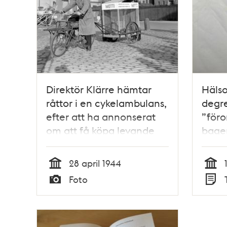
Direktör Klärre hämtar
Hälso
råttor i en cykelambulans,
degre
efter att ha annonserat
”föro
om att få köpa levande
bager
råttor. Nytt råttgift, Motti
Red Sqouills, ska prövas
28 april 1944
för att få fram rätt
Tid
Tid
Foto
dosering
Typ
Typ