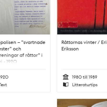
polisen – ”svartnade
Råttornas vinter / Eri
ster” och
Eriksson
reningar af råttor” i
i - 1920
1920
1980 till 1989
Tid
Text
Litteraturtips
Typ