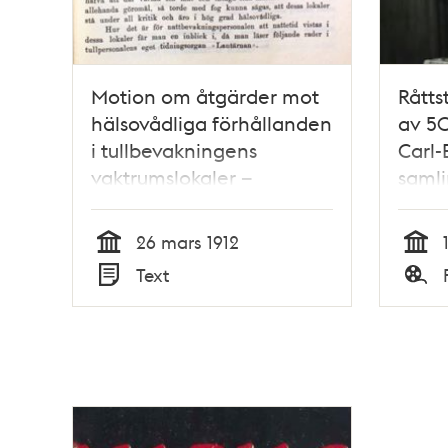
Motion om åtgärder mot
Råtts
hälsovådliga förhållanden
av 50
i tullbevakningens
Carl-
vaktrumslokaler –
saml
Stadsfullmäktige 1912
26 mars 1912
Tid
Tid
Text
Typ
Typ