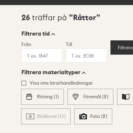
26
Råttor
träffar på
Sökresultat
Filtrera tid
Från
Till
Visningsläge
Filtrer
Filtrera materialtyper
Lista
Karta
Visa inte lärarhandledningar
Ritning
(
1
)
Föremål
(
2
)
Bildkonst
(
0
)
Foto
(
2
)