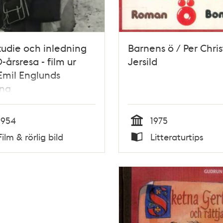
tudie och inledning
Barnens ö / Per Chris
-årsresa - film ur
Jersild
Emil Englunds
ing
1954
1975
Tid
Film & rörlig bild
Litteraturtips
Typ