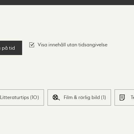
Visa innehåll utan tidsangivelse
a på tid
Litteraturtips
(
10
)
Film & rörlig bild
(
1
)
T