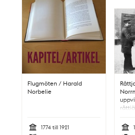
Flugmöten / Harald
Råttj
Norbelie
Norrm
uppvi
råttj
börja
1774 till 1921
Tid
Tid