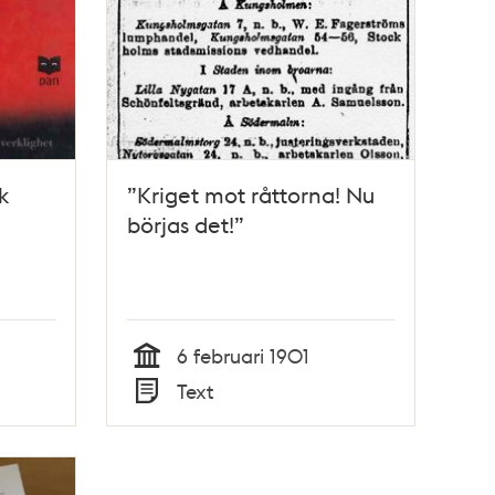
k
”Kriget mot råttorna! Nu
börjas det!”
6 februari 1901
Tid
Text
Typ