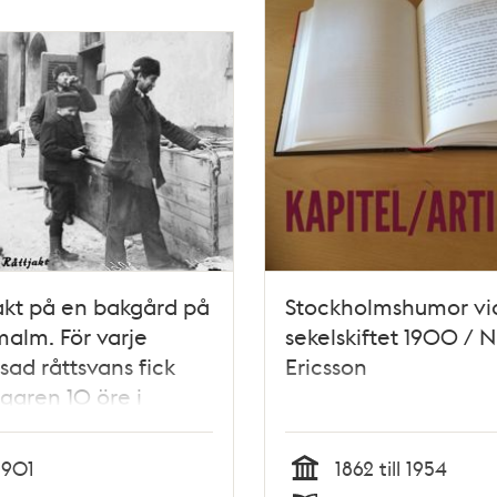
akt på en bakgård på
Stockholmshumor vi
alm. För varje
sekelskiftet 1900 / N
sad råttsvans fick
Ericsson
ägaren 10 öre i
n av 1900-talet
1901
1862 till 1954
Tid