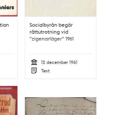
tian
Socialbyrån begär
råttutrotning vid
"zigenarläger" 1961
12 december 1961
Tid
Text
Typ