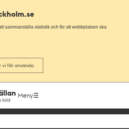
ockholm.se
tt sammanställa statistik och för att webbplatsen ska
or vi får använda
ällan
Meny
h bild