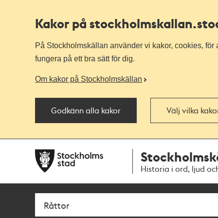
Kakor på stockholmskallan
.st
På Stockholmskällan använder vi kakor, cookies, för a
fungera på ett bra sätt för dig.
Om kakor på Stockholmskällan
Godkänn alla kakor
Välj vilka kak
Till
Till
Stockholmsk
navigationen
huvudinnehållet
Historia i ord, ljud oc
Sök
Fritextsök