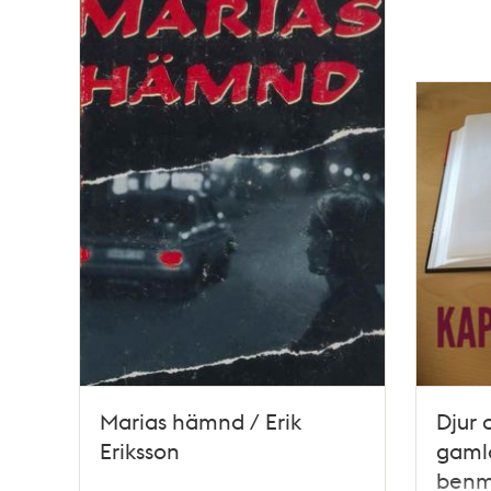
Marias hämnd / Erik
Djur 
Eriksson
gaml
benma