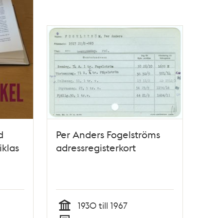
d
Per Anders Fogelströms
iklas
adressregisterkort
1930 till 1967
Tid