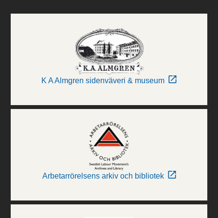
K A Almgren sidenväveri & museum
Arbetarrörelsens arkiv och bibliotek