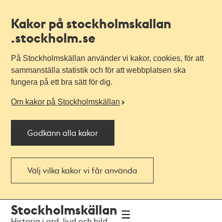
Kakor på stockholmskallan
.stockholm.se
På Stockholmskällan använder vi kakor, cookies, för att
sammanställa statistik och för att webbplatsen ska
fungera på ett bra sätt för dig.
Om kakor på Stockholmskällan
Godkänn alla kakor
Välj vilka kakor vi får använda
Till
Till
Stockholmskällan
navigationen
huvudinnehållet
Historia i ord, ljud och bild