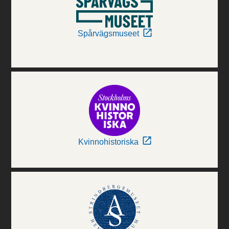
Spårvägsmuseet
Kvinnohistoriska