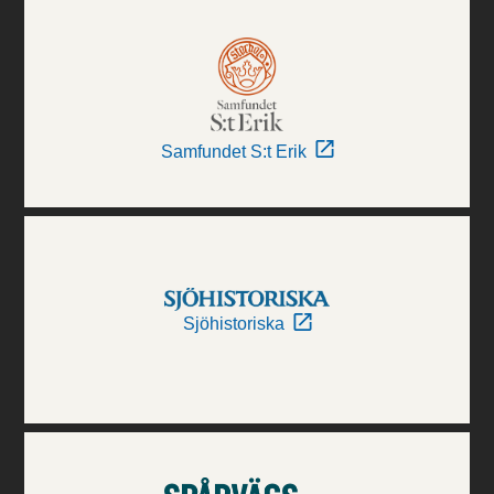
Samfundet S:t Erik
Sjöhistoriska