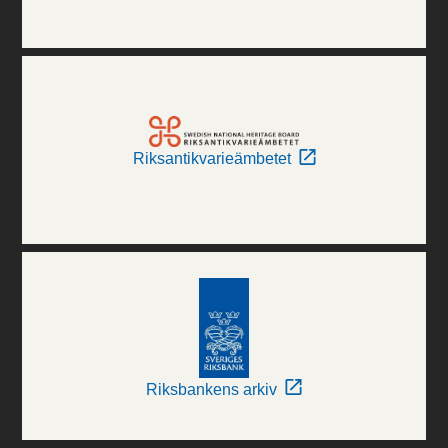
Riksantikvarieämbetet
Riksbankens arkiv