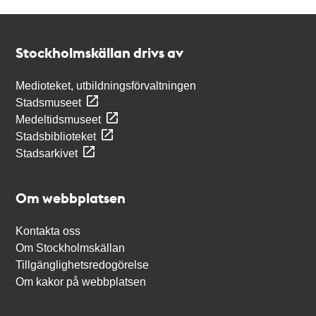
Kontakt
Stockholmskällan
Stockholmskällan drivs av
Medioteket, utbildningsförvaltningen
Stadsmuseet
Medeltidsmuseet
Stadsbiblioteket
Stadsarkivet
Om webbplatsen
Kontakta oss
Om Stockholmskällan
Tillgänglighetsredogörelse
Om kakor på webbplatsen