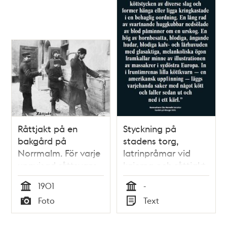
poster
och
teman
Råttjakt på en
Styckning på
bakgård på
stadens torg,
Norrmalm. För varje
latrinpråmar vid
uppvisad råttsvans
kajerna och råttjakt
fick råttjägaren 10
på bakgårdarna. I
1901
-
öre i början av
KÖTT & BLOD, s. 20-
Tid
Tid
Foto
Text
1900-talet
35
Typ
Typ