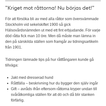
”Kriget mot råttorna! Nu börjas det!”
För att försöka bli av med alla råttor som översvämmade
Stockholm vid sekelskiftet 1900 så gick
Hälsovårdsnämnden ut med ett fint erbjudande. För varje
död råtta fick man 10 öre. Men då måste man lämna in
den på särskilda ställen som framgår av tidningsartikeln
från 1901.
Tidningen lämnade tips på hur råttfångaren kunde gå
tillväga:
Jakt med dresserad hund
Råttfälla – beskrivning hur du bygger den själv ingår
Gift – avråds ifrån eftersom råttorna kryper undan till
svåråtkomliga ställen för att dö och då blir stanken
förfärlig.