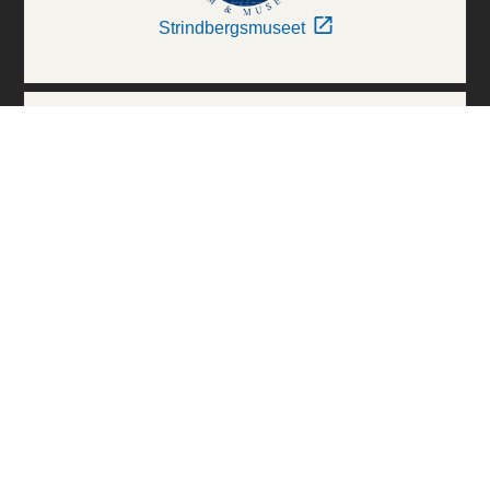
Strindbergsmuseet
Thielska Galleriet
Världskulturmuseerna