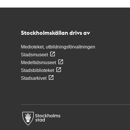
Kontakt
Stockholmskällan
Stockholmskällan drivs av
Medioteket, utbildningsförvaltningen
Stadsmuseet
Medeltidsmuseet
Stadsbiblioteket
Stadsarkivet