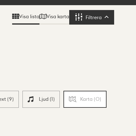
Visa karta
Visa lista
Filtrera
Filtrera
ext
(
9
)
Ljud
(
1
)
Karta
(
0
)