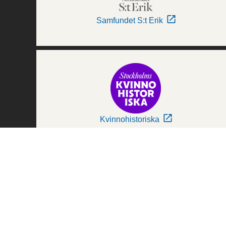
Samfundet S:t Erik
Kvinnohistoriska
Världskulturmuseerna