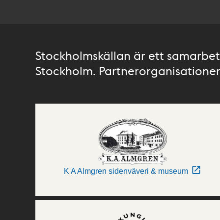
Stockholmskällan är ett samarbete
Stockholm. Partnerorganisationer 
K A Almgren sidenväveri & museum