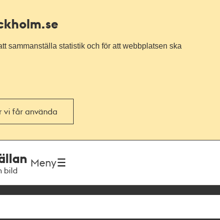
ockholm.se
tt sammanställa statistik och för att webbplatsen ska
or vi får använda
ällan
Meny
h bild