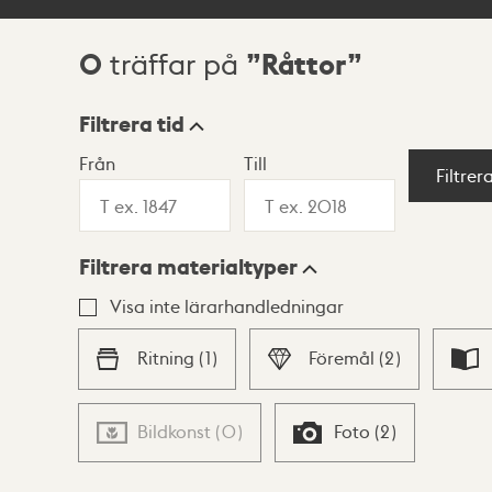
0
Råttor
träffar på
Sökresultat
Filtrera tid
Från
Till
Visningsläge
Filtrer
Filtrera materialtyper
Lista
Karta
Visa inte lärarhandledningar
Ritning
(
1
)
Föremål
(
2
)
Bildkonst
(
0
)
Foto
(
2
)