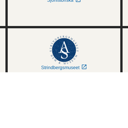
Sjöhistoriska
Strindbergsmuseet