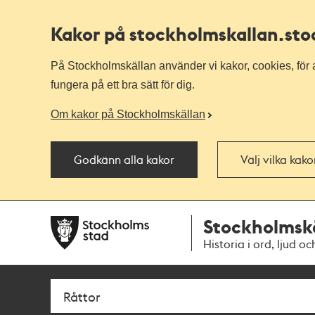
Kakor på stockholmskallan
.st
På Stockholmskällan använder vi kakor, cookies, för a
fungera på ett bra sätt för dig.
Om kakor på Stockholmskällan
Godkänn alla kakor
Välj vilka kak
Till
Till
Stockholmsk
navigationen
huvudinnehållet
Historia i ord, ljud oc
Sök
Fritextsök