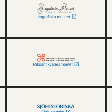
Litografiska museet
Riksantikvarieämbetet