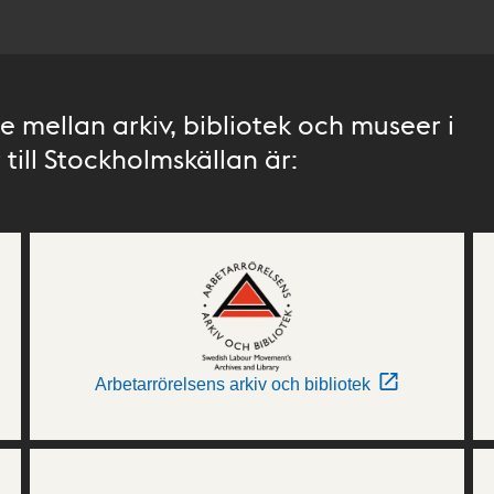
 mellan arkiv, bibliotek och museer i
till Stockholmskällan är:
Arbetarrörelsens arkiv och bibliotek