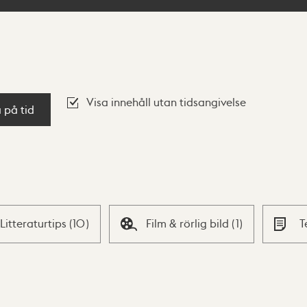
Visa innehåll utan tidsangivelse
a på tid
Litteraturtips
(
10
)
Film & rörlig bild
(
1
)
T