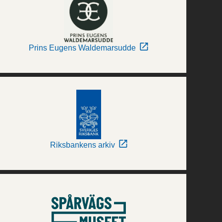
Prins Eugens Waldemarsudde
Riksbankens arkiv