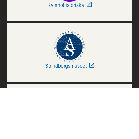
Kvinnohistoriska
Strindbergsmuseet
Thielska Galleriet