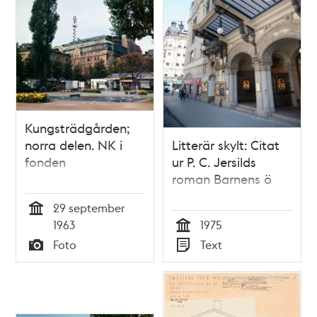
Kungsträdgården;
norra delen. NK i
Litterär skylt: Citat
fonden
ur P. C. Jersilds
roman Barnens ö
29 september
Tid
1963
1975
Tid
Foto
Text
Typ
Typ