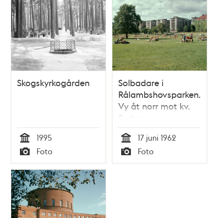
Skogskyrkogården
Solbadare i
Rålambshovsparken.
Vy åt norr mot kv.
Systern
1995
17 juni 1962
Tid
Tid
Foto
Foto
Typ
Typ