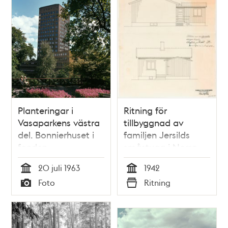
Planteringar i
Ritning för
Vasaparkens västra
tillbyggnad av
del. Bonnierhuset i
familjen Jersilds
fonden
småstuga i Norra
Ängby 1942
20 juli 1963
1942
Tid
Tid
Foto
Ritning
Typ
Typ