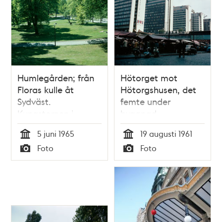
Humlegården; från
Hötorget mot
Floras kulle åt
Hötorgshusen, det
Sydväst.
femte under
Kungstornen i
byggnad
fonden
5 juni 1965
19 augusti 1961
Tid
Tid
Foto
Foto
Typ
Typ