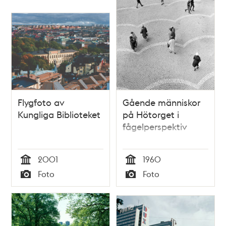
poster
och
teman
Flygfoto av
Gående människor
Kungliga Biblioteket
på Hötorget i
fågelperspektiv
2001
1960
Tid
Tid
Foto
Foto
Typ
Typ