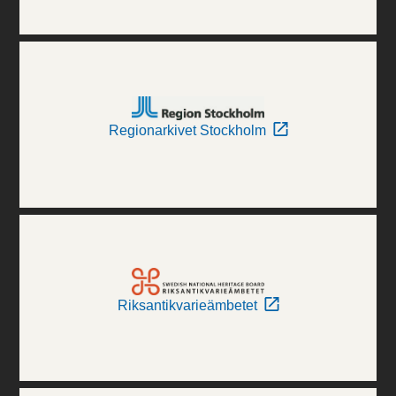
Regionarkivet Stockholm
Riksantikvarieämbetet