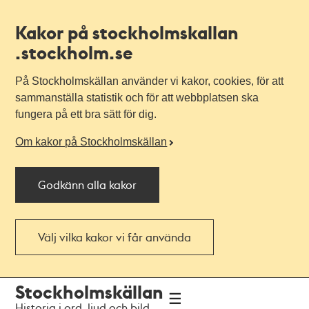
Kakor på stockholmskallan
.stockholm.se
På Stockholmskällan använder vi kakor, cookies, för att
sammanställa statistik och för att webbplatsen ska
fungera på ett bra sätt för dig.
Om kakor på Stockholmskällan
Godkänn alla kakor
Välj vilka kakor vi får använda
Till
Till
Stockholmskällan
navigationen
huvudinnehållet
Historia i ord, ljud och bild