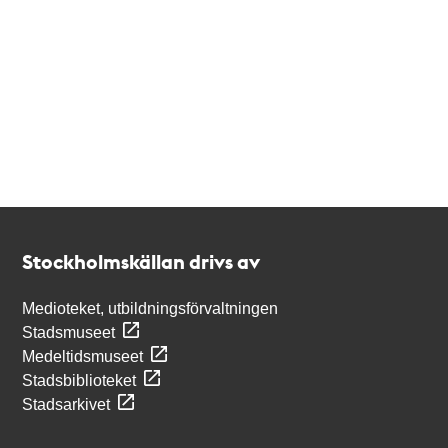
Kontakt
Stockholmskällan
Stockholmskällan drivs av
Medioteket, utbildningsförvaltningen
Stadsmuseet
Medeltidsmuseet
Stadsbiblioteket
Stadsarkivet