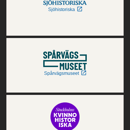
Sjöhistoriska
Spårvägsmuseet