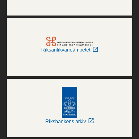
Riksantikvarieämbetet
Riksbankens arkiv