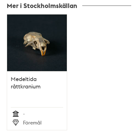
Mer i Stockholmskällan
Relaterade
poster
och
teman
Medeltida
råttkranium
-
Tid
Föremål
Typ