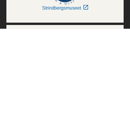
Strindbergsmuseet
Thielska Galleriet
Världskulturmuseerna