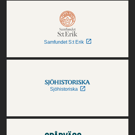
Samfundet S:t Erik
Sjöhistoriska