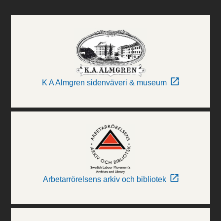
K A Almgren sidenväveri & museum
Arbetarrörelsens arkiv och bibliotek