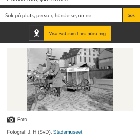
Fritextsök
Sök
Visa vad som finns nära mig
Foto
Fotograf: J, H (SvD).
Stadsmuseet