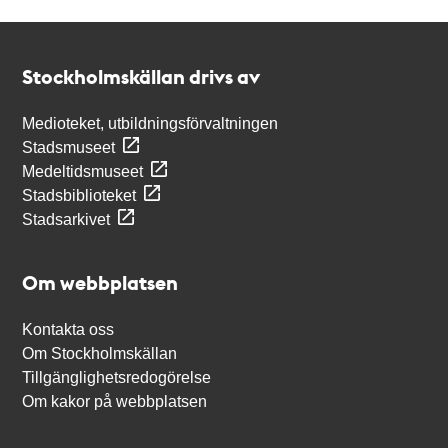
Kontakt
Stockholmskällan
Stockholmskällan drivs av
Medioteket, utbildningsförvaltningen
Stadsmuseet
Medeltidsmuseet
Stadsbiblioteket
Stadsarkivet
Om webbplatsen
Kontakta oss
Om Stockholmskällan
Tillgänglighetsredogörelse
Om kakor på webbplatsen