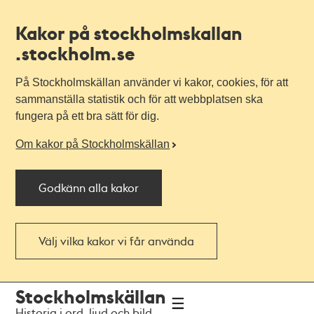
Kakor på stockholmskallan
.stockholm.se
På Stockholmskällan använder vi kakor, cookies, för att
sammanställa statistik och för att webbplatsen ska
fungera på ett bra sätt för dig.
Om kakor på Stockholmskällan
Godkänn alla kakor
Välj vilka kakor vi får använda
Till
Till
Stockholmskällan
navigationen
huvudinnehållet
Historia i ord, ljud och bild