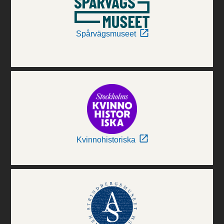
Spårvägsmuseet
Kvinnohistoriska