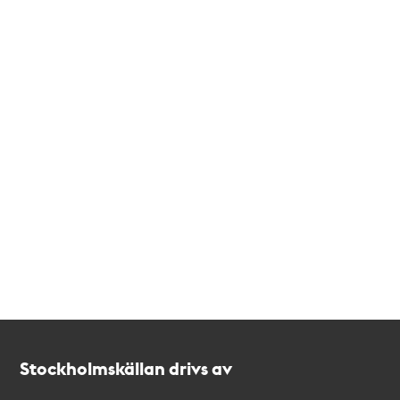
Kontakt
Stockholmskällan
Stockholmskällan drivs av