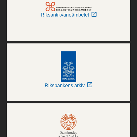
Riksantikvarieämbetet
Riksbankens arkiv