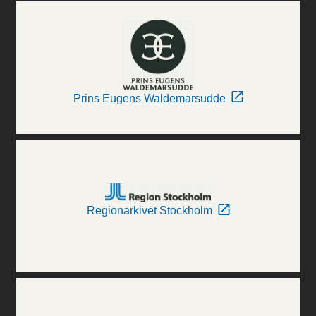
Prins Eugens Waldemarsudde
Regionarkivet Stockholm