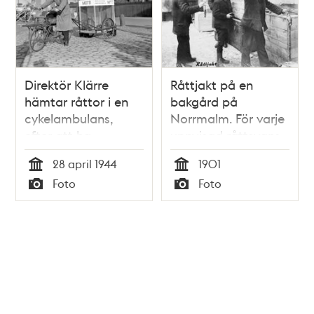
Direktör Klärre
Råttjakt på en
hämtar råttor i en
bakgård på
cykelambulans,
Norrmalm. För varje
efter att ha
uppvisad råttsvans
annonserat om att
fick råttjägaren 10
28 april 1944
1901
få köpa levande
öre i början av
Tid
Tid
Foto
Foto
råttor. Nytt råttgift,
1900-talet
Typ
Typ
Motti Red Sqouills,
ska prövas för att få
fram rätt dosering