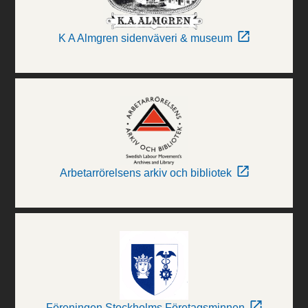
K A Almgren sidenväveri & museum
Arbetarrörelsens arkiv och bibliotek
Föreningen Stockholms Företagsminnen