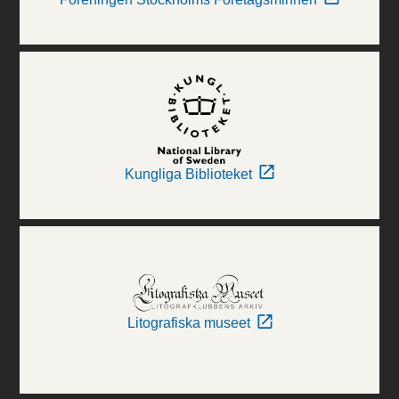
Kungliga Biblioteket
Litografiska museet