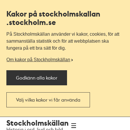
Kakor på stockholmskallan
.stockholm.se
På Stockholmskällan använder vi kakor, cookies, för att
sammanställa statistik och för att webbplatsen ska
fungera på ett bra sätt för dig.
Om kakor på Stockholmskällan
Godkänn alla kakor
Välj vilka kakor vi får använda
Till
Till
Stockholmskällan
navigationen
huvudinnehållet
Historia i ord, ljud och bild