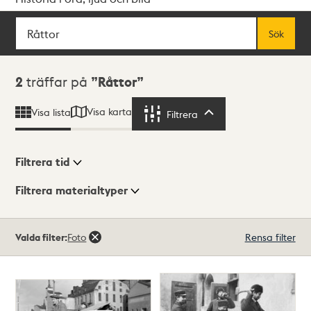
Sök
Fritextsök
Sök
Sökresultat
2
träffar på
Råttor
Visa karta
Visa lista
Filtrera
Filtrera
Filtrera tid
Filtrera materialtyper
Visningsläge
Totalt
Valda filter:
Foto
Rensa filter
2
träffar
Lista
Karta