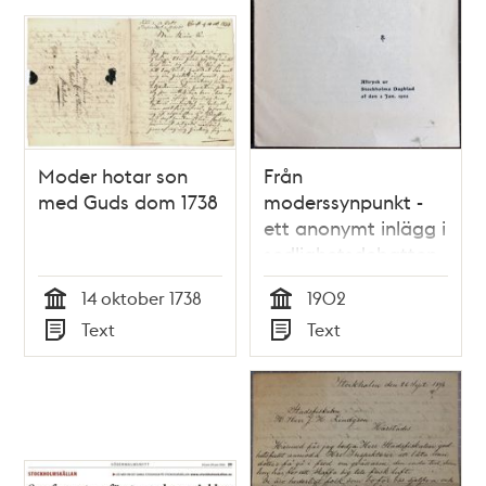
Moder hotar son
Från
med Guds dom 1738
moderssynpunkt -
ett anonymt inlägg i
sedlighetsdebatten
från 1902
14 oktober 1738
1902
Tid
Tid
Text
Text
Typ
Typ