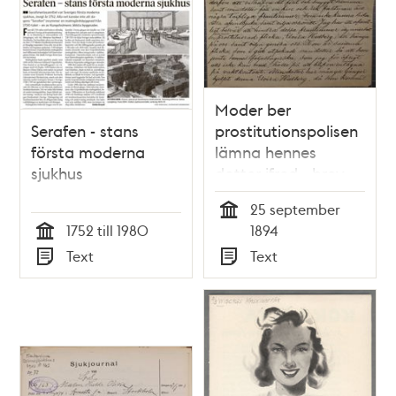
Moder ber
Serafen - stans
prostitutionspolisen
första moderna
lämna hennes
sjukhus
dotter ifred - brev
1894
25 september
Tid
1752 till 1980
1894
Tid
Text
Text
Typ
Typ