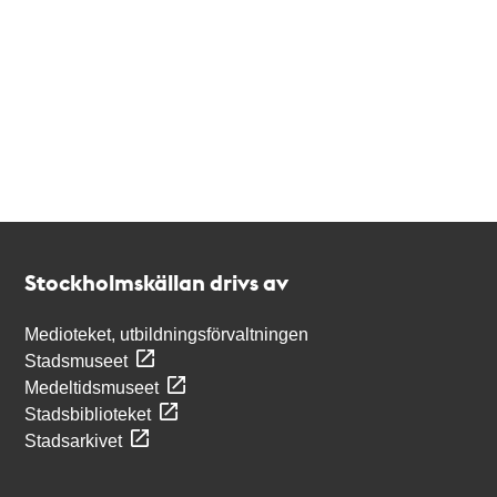
Kontakt
Stockholmskällan
Stockholmskällan drivs av
Medioteket, utbildningsförvaltningen
Stadsmuseet
Medeltidsmuseet
Stadsbiblioteket
Stadsarkivet