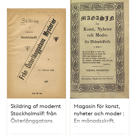
Norrmalm i
W. Modée
Stockholm, med
porträtt af
möderskan
Margaretha
Larsson-Friberg
Skildring af modernt
Magasin för konst,
Stockholmslif: från
nyheter och moder :
Österlånggatans
En månadsskrift.
mysterier af den
Första årgången
Vandrande Juden