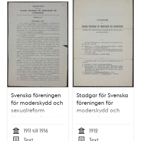
Svenska föreningen
Stadgar för Svenska
för moderskydd och
föreningen för
sexualreform
moderskydd och
förklarar syftet med
sexualreform
sin verksamhet -
1911 till 1916
1912
flygblad n:o 1
Tid
Tid
Text
Text