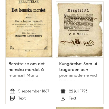
Berättelse om det
Kungörelse: Som uti
hemska mordet å
trägården och
mamsell Maria
promenaderne wid
Lovisa Laurell, som
Bellevue
skedde Thorsdagen
egendom...Stockholm
5 september 1867
22 juli 1793
d. 5 Sept. 1867 i
den 22 julii 1793/ på
Tid
Tid
Text
Text
huset N:o 12,
dragande kall och
Typ
Typ
Brunnsgatan å
embetets wägnar C.