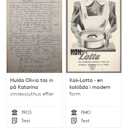
Hulda Olivia tas in
Kok-Lotta - en
på Katarina
koklåda i modern
sinnessjukhus efter
form
moderns död -
sjukjournal 1903
1903
1940
Tid
Tid
Text
Text
Typ
Typ