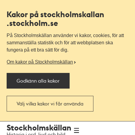
Kakor på stockholmskallan
.stockholm.se
På Stockholmskällan använder vi kakor, cookies, för att
sammanställa statistik och för att webbplatsen ska
fungera på ett bra sätt för dig.
Om kakor på Stockholmskällan
Godkänn alla kakor
Välj vilka kakor vi får använda
Till
Till
Stockholmskällan
navigationen
huvudinnehållet
Historia i ord, ljud och bild