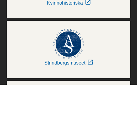
Kvinnohistoriska
Strindbergsmuseet
Thielska Galleriet