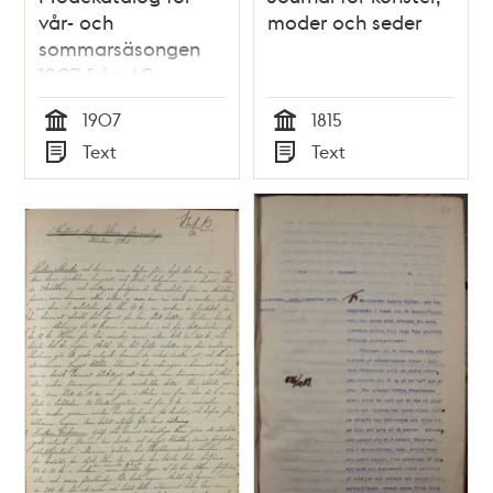
vår- och
moder och seder
sommarsäsongen
1907 från AB
Sidenhuset
1907
1815
Tid
Tid
Text
Text
Typ
Typ