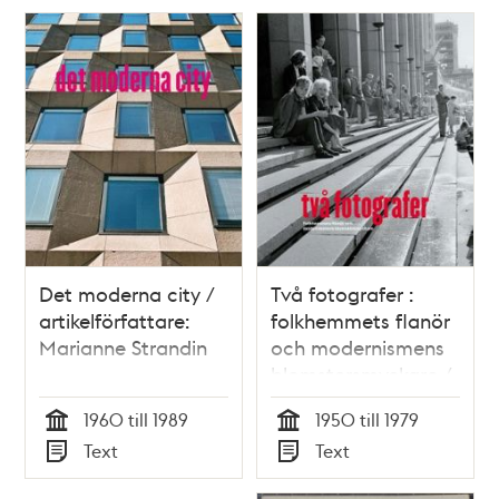
Det moderna city /
Två fotografer :
artikelförfattare:
folkhemmets flanör
Marianne Strandin
och modernismens
blomstersmyckare /
artikelförfattare:
1960 till 1989
1950 till 1979
Mariann Odelhall
Tid
Tid
Text
Text
Typ
Typ