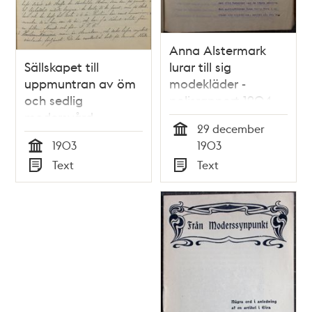
Anna Alstermark
Sällskapet till
lurar till sig
uppmuntran av öm
modekläder -
och sedlig
polisrapport 1904
modersvård -
29 december
rapport från Klara
Tid
1903
1903
församling 1903
Tid
Text
Text
Typ
Typ