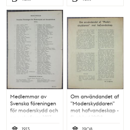
Typ
Typ
Medlemmar av
Om användandet af
Svenska föreningen
"Moderskyddaren"
för moderskydd och
mot hafvandeskap -
sexualreform 1913
flygblad 1908
1913
1908