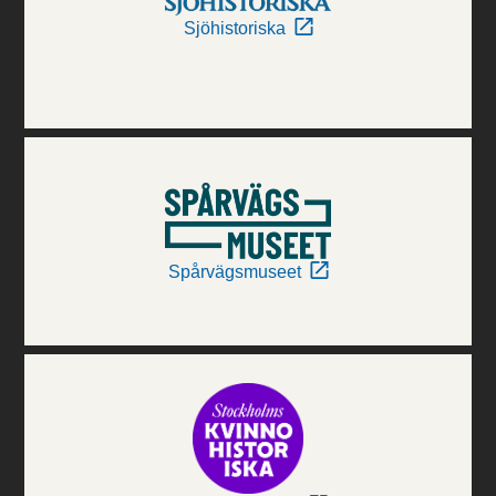
Sjöhistoriska
Spårvägsmuseet