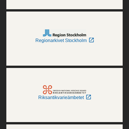
Regionarkivet Stockholm
Riksantikvarieämbetet