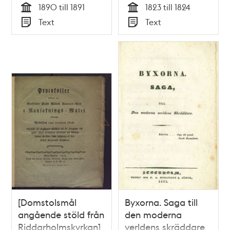
1890 till 1891
1823 till 1824
Tid
Tid
Text
Text
Typ
Typ
[Domstolsmål
Byxorna. Saga till
angående stöld från
den moderna
Riddarholmskyrkan]
verldens skräddare