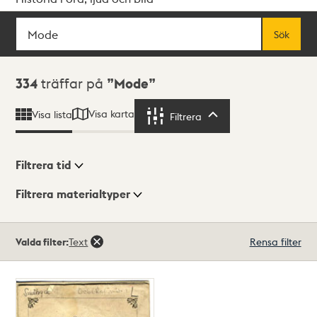
Sök
Fritextsök
Sök
Sökresultat
334
träffar på
Mode
Visa karta
Visa lista
Filtrera
Filtrera
Filtrera tid
Filtrera materialtyper
Visningsläge
Totalt
Valda filter:
Text
Rensa filter
334
träffar
Lista
Karta