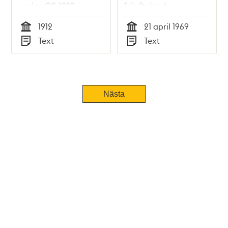
under OS 1912
friluftsbad -
Stadsfullmäktige
1912
21 april 1969
1969
Tid
Tid
Text
Text
Typ
Typ
Nästa