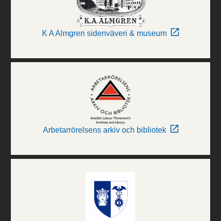
K A Almgren sidenväveri & museum
Arbetarrörelsens arkiv och bibliotek