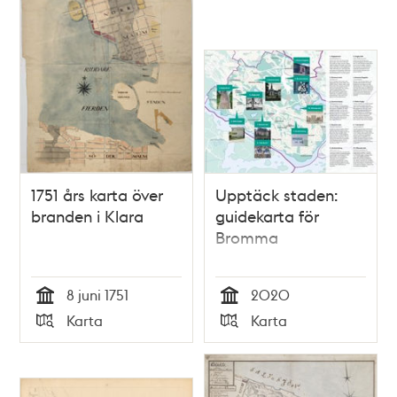
1751 års karta över
Upptäck staden:
branden i Klara
guidekarta för
Bromma
8 juni 1751
2020
Tid
Tid
Karta
Karta
Typ
Typ