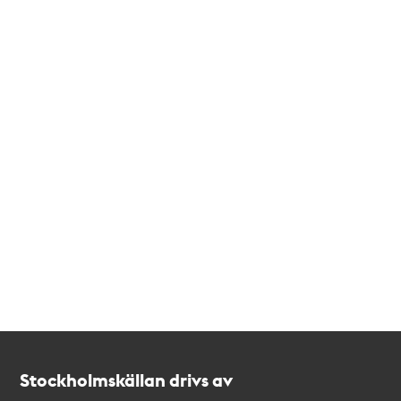
Kontakt
Stockholmskällan
Stockholmskällan drivs av