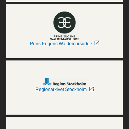
Prins Eugens Waldemarsudde
Regionarkivet Stockholm