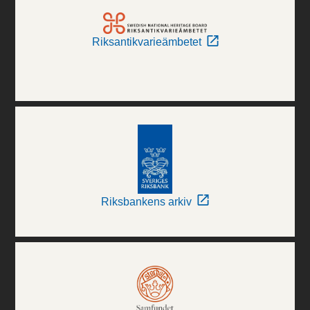
Riksantikvarieämbetet
Riksbankens arkiv