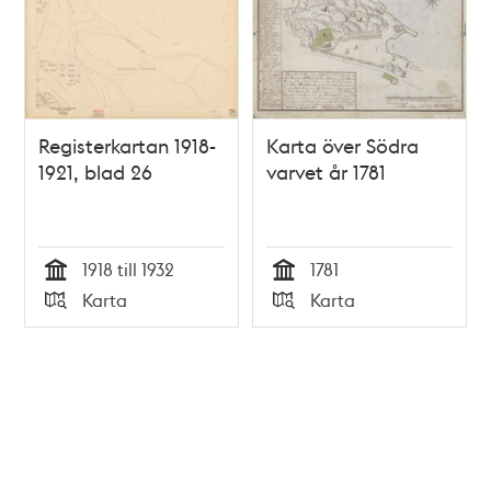
Registerkartan 1918-
Karta över Södra
1921, blad 26
varvet år 1781
1918 till 1932
1781
Tid
Tid
Karta
Karta
Typ
Typ