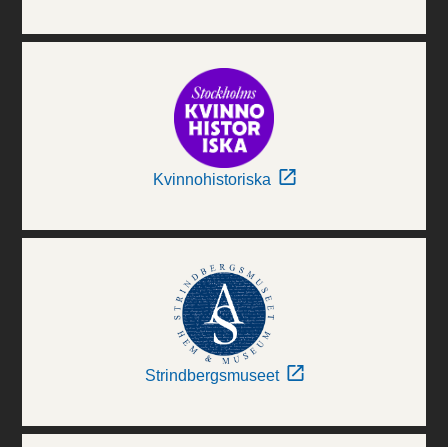
Kvinnohistoriska
Strindbergsmuseet