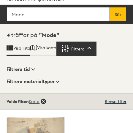
Sök
Fritextsök
Sök
Sökresultat
4
träffar på
Mode
Visa karta
Visa lista
Filtrera
Filtrera
Filtrera tid
Filtrera materialtyper
Visningsläge
Totalt
Valda filter:
Karta
Rensa filter
4
träffar
Lista
Karta