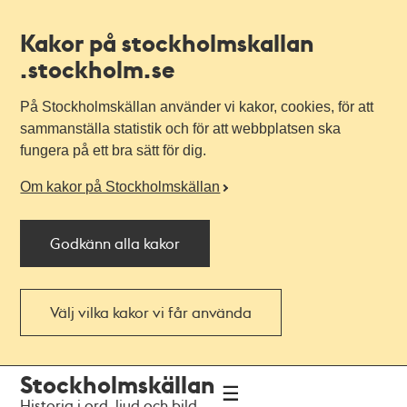
Kakor på stockholmskallan
.stockholm.se
På Stockholmskällan använder vi kakor, cookies, för att
sammanställa statistik och för att webbplatsen ska
fungera på ett bra sätt för dig.
Om kakor på Stockholmskällan
Godkänn alla kakor
Välj vilka kakor vi får använda
Till
Till
Stockholmskällan
navigationen
huvudinnehållet
Historia i ord, ljud och bild