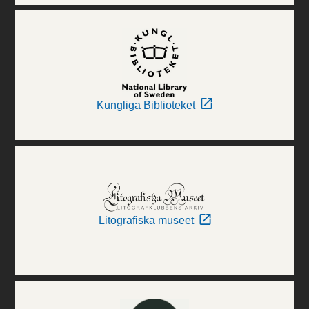
Kungliga Biblioteket
Litografiska museet