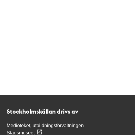
Kontakt
Stockholmskällan
Stockholmskällan drivs av
Medioteket, utbildningsförvaltningen
Stadsmuseet