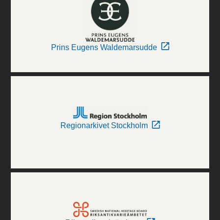
Prins Eugens Waldemarsudde
Regionarkivet Stockholm