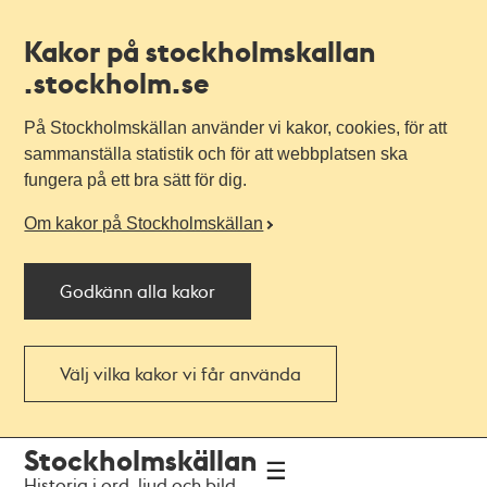
Kakor på stockholmskallan
.stockholm.se
På Stockholmskällan använder vi kakor, cookies, för att
sammanställa statistik och för att webbplatsen ska
fungera på ett bra sätt för dig.
Om kakor på Stockholmskällan
Godkänn alla kakor
Välj vilka kakor vi får använda
Till
Till
Stockholmskällan
navigationen
huvudinnehållet
Historia i ord, ljud och bild