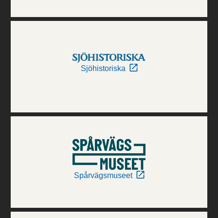
Sjöhistoriska
Spårvägsmuseet