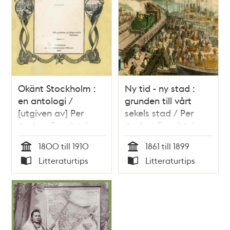
Okänt Stockholm :
Ny tid - ny stad :
en antologi /
grunden till vårt
[utgiven av] Per
sekels stad / Per
Anders Fogelström
Anders Fogelström
1800 till 1910
1861 till 1899
Tid
Tid
Litteraturtips
Litteraturtips
Typ
Typ