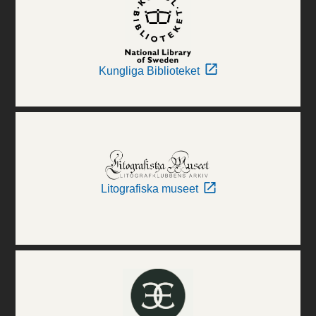
Kungliga Biblioteket
Litografiska museet