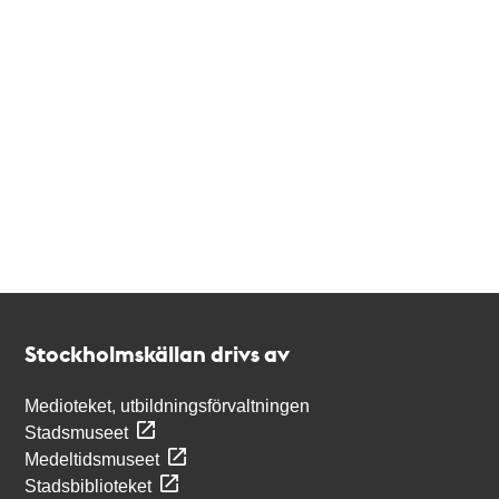
Kontakt
Stockholmskällan
Stockholmskällan drivs av
Medioteket, utbildningsförvaltningen
Stadsmuseet
Medeltidsmuseet
Stadsbiblioteket