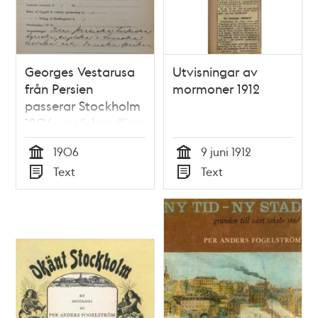
Georges Vestarusa
Utvisningar av
från Persien
mormoner 1912
passerar Stockholm
1906 - polishandling
från
1906
9 juni 1912
utlänningsexpeditionen
Tid
Tid
Text
Text
Typ
Typ