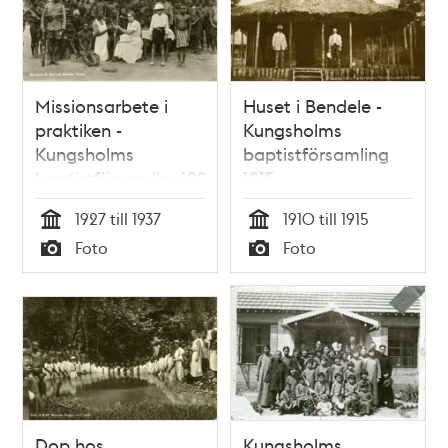
Missionsarbete i
Huset i Bendele -
praktiken -
Kungsholms
Kungsholms
baptistförsamling
baptistförsamling1927
1915
1927 till 1937
1910 till 1915
Tid
Tid
Foto
Foto
Typ
Typ
Dop hos
Kungsholms