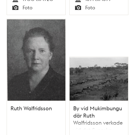
elever
Tid
Tid
Foto
Foto
Typ
Typ
Ruth Walfridsson
By vid Mukimbungu
där Ruth
Walfridsson verkade
vid det Svenska