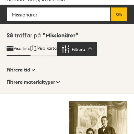
Sök
Fritextsök
Sök
Sökresultat
28
träffar på
Missionärer
Visa karta
Visa lista
Filtrera
Filtrera
Filtrera tid
Filtrera materialtyper
Visningsläge
Totalt
28
träffar
Lista
Karta