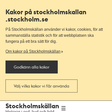
Kakor på stockholmskallan
.stockholm.se
På Stockholmskällan använder vi kakor, cookies, för att
sammanställa statistik och för att webbplatsen ska
fungera på ett bra sätt för dig.
Om kakor på Stockholmskällan
Godkänn alla kakor
Välj vilka kakor vi får använda
Till
Till
Stockholmskällan
navigationen
huvudinnehållet
Historia i ord, ljud och bild