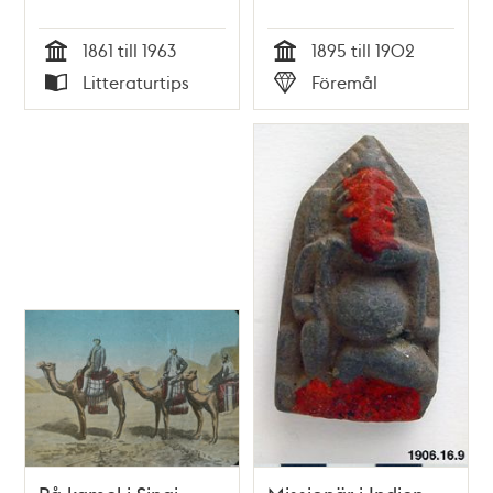
1861 till 1963
1895 till 1902
Tid
Tid
Litteraturtips
Föremål
Typ
Typ