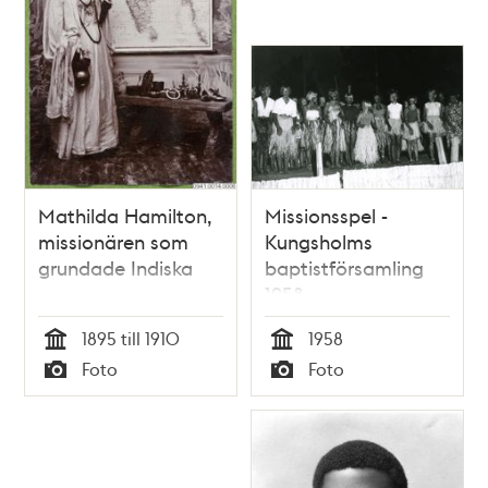
Mathilda Hamilton,
Missionsspel -
missionären som
Kungsholms
grundade Indiska
baptistförsamling
1958
1895 till 1910
1958
Tid
Tid
Foto
Foto
Typ
Typ