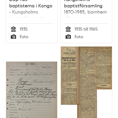
baptisterna i Kongo
baptistförsamling
- Kungsholms
1870-1985, barnhem
baptistförsamling
i Chucheng
1935
1935
1935 till 1965
Tid
Tid
Foto
Foto
Typ
Typ