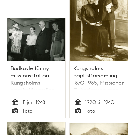
Budkavle för ny
Kungsholms
missionsstation -
baptistförsamling
Kungsholms
1870-1985, Missionär
baptistförsamling
O. Andersson med
1948
fru.
11 juni 1948
1920 till 1940
Tid
Tid
Foto
Foto
Typ
Typ