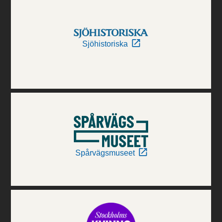
Sjöhistoriska
Spårvägsmuseet