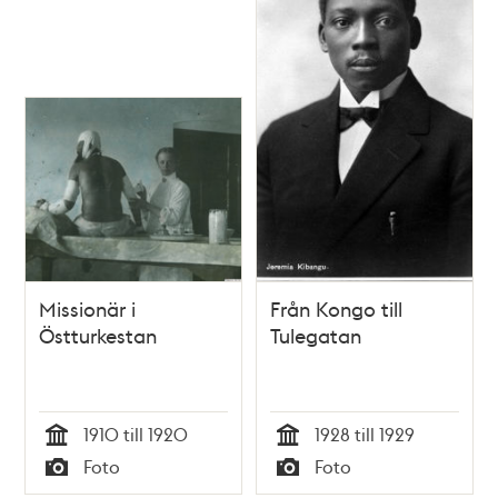
Missionär i
Från Kongo till
Östturkestan
Tulegatan
1910 till 1920
1928 till 1929
Tid
Tid
Foto
Foto
Typ
Typ