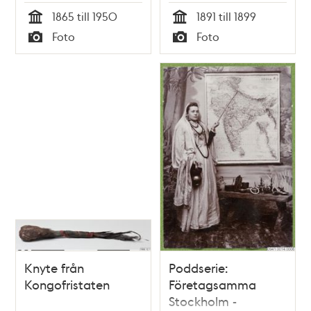
missionsförbundets
1865 till 1950
1891 till 1899
första
Tid
Tid
Foto
Foto
missionsstation i
Typ
Typ
Nedre Kongo.
Knyte från
Poddserie:
Kongofristaten
Företagsamma
Stockholm -