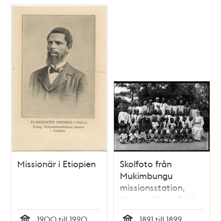
Missionär i Etiopien
Skolfoto från
Mukimbungu
missionsstation,
Kongo, lärare Ruth
Walfridsson och
1900 till 1920
1891 till 1899