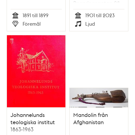
Regeringsgatan 28,
Indiska
1891 till 1899
1901 till 2023
Tid
Tid
Föremål
Ljud
Typ
Typ
Johannelunds
Mandolin från
teologiska institut
Afghanistan
1863-1963