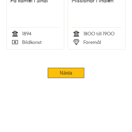
På kamel i Sinai
Missionär i Indien
1894
1800 till 1900
Tid
Tid
Bildkonst
Föremål
Typ
Typ
Nästa