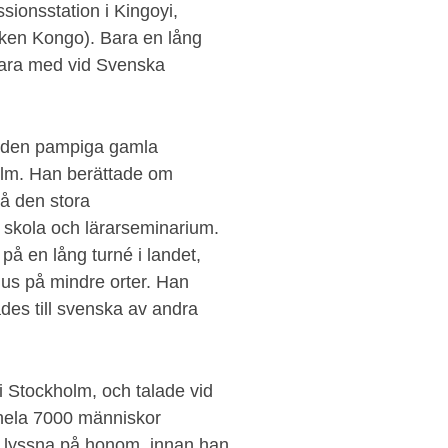
sionsstation i Kingoyi,
iken Kongo). Bara en lång
tt vara med vid Svenska
i den pampiga gamla
olm. Han berättade om
å den stora
 skola och lärarseminarium.
å en lång turné i landet,
us på mindre orter. Han
ades till svenska av andra
i Stockholm, och talade vid
 hela 7000 människor
t lyssna på honom, innan han