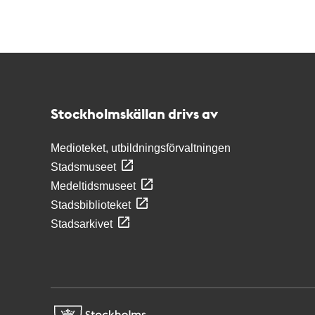
Kontakt
Stockholmskällan
Stockholmskällan drivs av
Medioteket, utbildningsförvaltningen
Stadsmuseet
Medeltidsmuseet
Stadsbiblioteket
Stadsarkivet