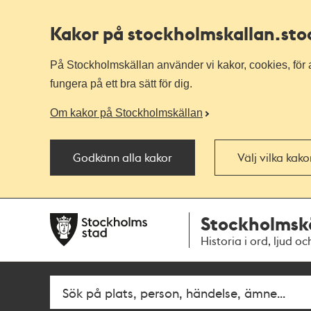
Kakor på stockholmskallan
.st
På Stockholmskällan använder vi kakor, cookies, för a
fungera på ett bra sätt för dig.
Om kakor på Stockholmskällan
Godkänn alla kakor
Välj vilka kak
Till
Till
Stockholmsk
navigationen
huvudinnehållet
Historia i ord, ljud oc
Fritextsök