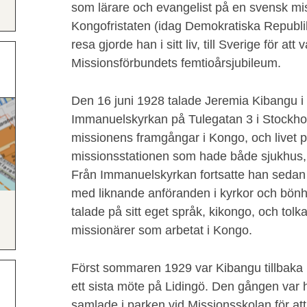
som lärare och evangelist på en svensk mis
Kongofristaten (idag Demokratiska Republ
resa gjorde han i sitt liv, till Sverige för a
Missionsförbundets femtioårsjubileum.
Den 16 juni 1928 talade Jeremia Kibangu 
Immanuelskyrkan på Tulegatan 3 i Stockh
missionens framgångar i Kongo, och livet p
missionsstationen som hade både sjukhus,
Från Immanuelskyrkan fortsatte han sedan p
med liknande anföranden i kyrkor och bönh
talade på sitt eget språk, kikongo, och tolk
missionärer som arbetat i Kongo.
Först sommaren 1929 var Kibangu tillbaka 
ett sista möte på Lidingö. Den gången var
samlade i parken vid Missionsskolan för at