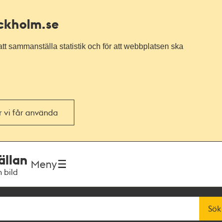
ockholm.se
tt sammanställa statistik och för att webbplatsen ska
or vi får använda
ällan
Meny
h bild
Sök