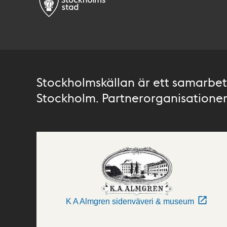
Stockholmskällan är ett samarbete
Stockholm. Partnerorganisationer 
K A Almgren sidenväveri & museum