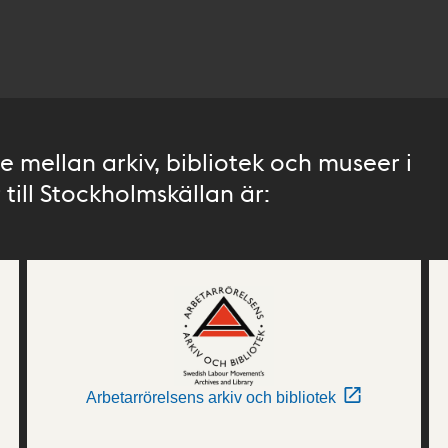
 mellan arkiv, bibliotek och museer i
till Stockholmskällan är:
Arbetarrörelsens arkiv och bibliotek