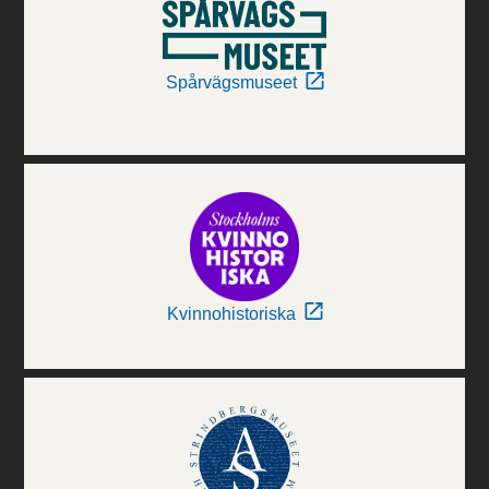
Spårvägsmuseet
Kvinnohistoriska