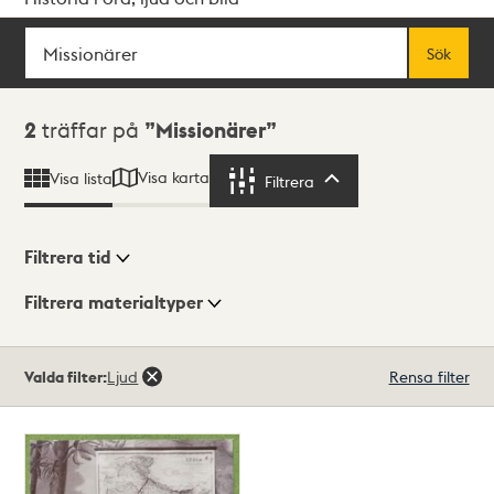
Sök
Fritextsök
Sök
Sökresultat
2
träffar på
Missionärer
Visa karta
Visa lista
Filtrera
Filtrera
Filtrera tid
Filtrera materialtyper
Visningsläge
Totalt
Valda filter:
Ljud
Rensa filter
2
träffar
Lista
Karta