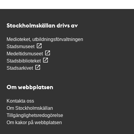
Kontakt
Stockholmskällan
Stockholmskällan drivs av
Medioteket, utbildningsförvaltningen
Stadsmuseet
Medeltidsmuseet
Stadsbiblioteket
Stadsarkivet
Om webbplatsen
Kontakta oss
Om Stockholmskällan
Tillgänglighetsredogörelse
Om kakor på webbplatsen