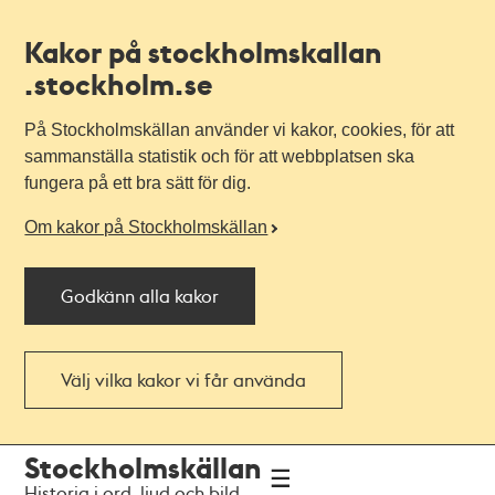
Kakor på stockholmskallan
.stockholm.se
På Stockholmskällan använder vi kakor, cookies, för att
sammanställa statistik och för att webbplatsen ska
fungera på ett bra sätt för dig.
Om kakor på Stockholmskällan
Godkänn alla kakor
Välj vilka kakor vi får använda
Till
Till
Stockholmskällan
navigationen
huvudinnehållet
Historia i ord, ljud och bild