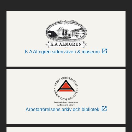
K A Almgren sidenväveri & museum
Arbetarrörelsens arkiv och bibliotek