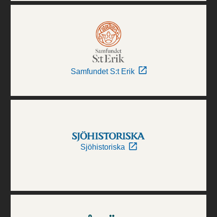
Samfundet S:t Erik
Sjöhistoriska