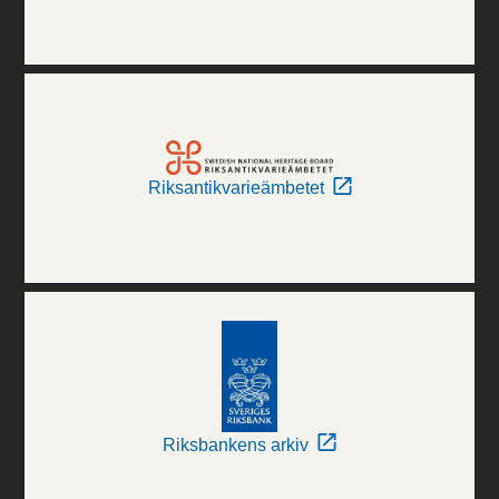
Riksantikvarieämbetet
Riksbankens arkiv