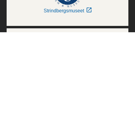
Strindbergsmuseet
Thielska Galleriet
Världskulturmuseerna