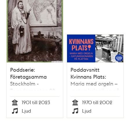
Poddserie:
Poddavsnitt
Företagsamma
Kvinnans Plats:
Stockholm -
Maria med orgeln –
Regeringsgatan 28,
gatumissionären på
Indiska
Plattan
1901 till 2023
1970 till 2002
Tid
Tid
Ljud
Ljud
Typ
Typ