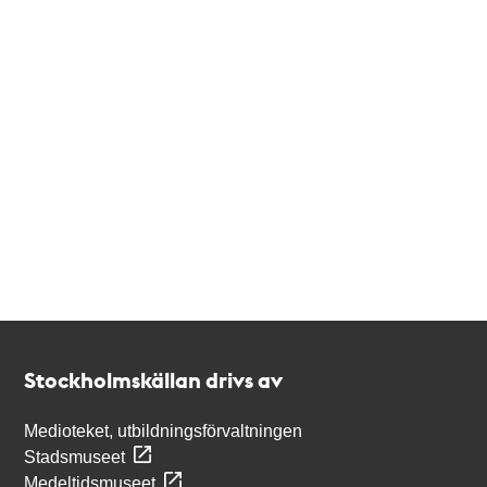
Kontakt
Stockholmskällan
Stockholmskällan drivs av
Medioteket, utbildningsförvaltningen
Stadsmuseet
Medeltidsmuseet