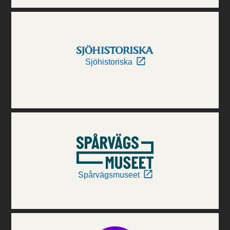
Sjöhistoriska
Spårvägsmuseet