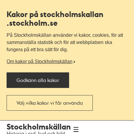
Kakor på stockholmskallan
.stockholm.se
På Stockholmskällan använder vi kakor, cookies, för att
sammanställa statistik och för att webbplatsen ska
fungera på ett bra sätt för dig.
Om kakor på Stockholmskällan
Godkänn alla kakor
Välj vilka kakor vi får använda
Till
Till
Stockholmskällan
navigationen
huvudinnehållet
Historia i ord, ljud och bild