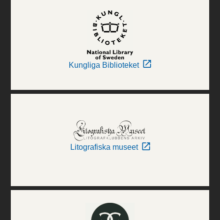
Kungliga Biblioteket
Litografiska museet