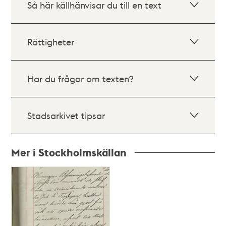
Så här källhänvisar du till en text
Rättigheter
Har du frågor om texten?
Stadsarkivet tipsar
Mer i Stockholmskällan
Relaterade
poster
och
teman