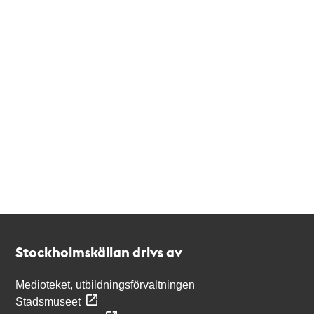
Kontakt
Stockholmskällan
Stockholmskällan drivs av
Medioteket, utbildningsförvaltningen
Stadsmuseet