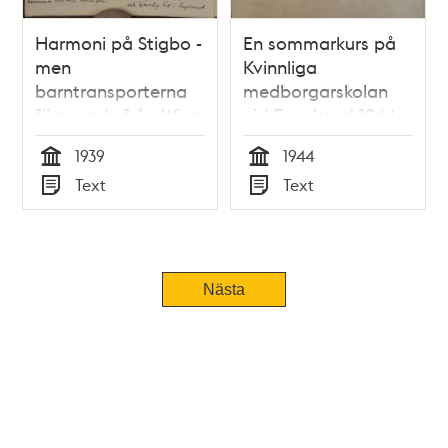
Harmoni på Stigbo -
En sommarkurs på
men
Kvinnliga
barntransporterna
medborgarskolan
försenade från Wien
vid Fogelstad 1944
1939
1944
Tid
Tid
Text
Text
Typ
Typ
Nästa