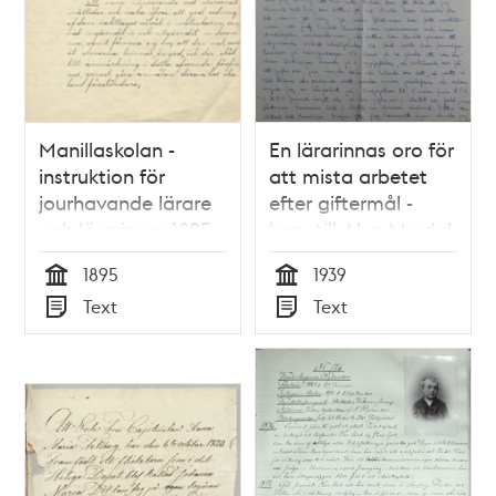
Manillaskolan -
En lärarinnas oro för
instruktion för
att mista arbetet
jourhavande lärare
efter giftermål -
och lärarinnor 1895
brev till Alva Myrdal
1939.
1895
1939
Tid
Tid
Text
Text
Typ
Typ