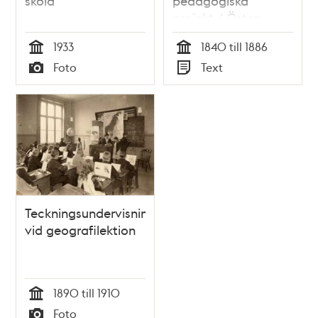
skola
pedagogiska
projekt / Östen
Hedin
1933
1840 till 1886
Tid
Tid
Foto
Text
Typ
Typ
Teckningsundervisning
vid geografilektion
1890 till 1910
Tid
Foto