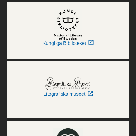
Kungliga Biblioteket
Litografiska museet