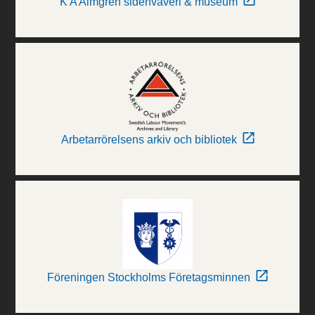
K A Almgren sidenväveri & museum
Arbetarrörelsens arkiv och bibliotek
Föreningen Stockholms Företagsminnen