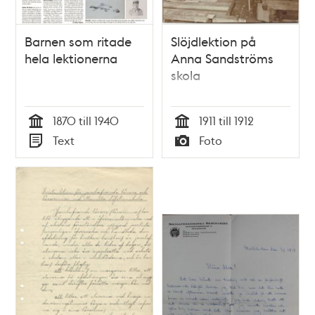
Barnen som ritade
Slöjdlektion på
hela lektionerna
Anna Sandströms
skola
1870 till 1940
1911 till 1912
Tid
Tid
Text
Foto
Typ
Typ