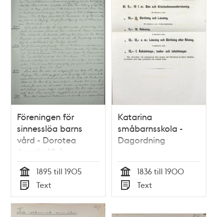
Föreningen för
Katarina
sinnesslöa barns
småbarnsskola -
vård - Dorotea
Dagordning
Amalia 12 år
intagen på
1895 till 1905
1836 till 1900
föreningens skola
Tid
Tid
Text
Text
1895
Typ
Typ