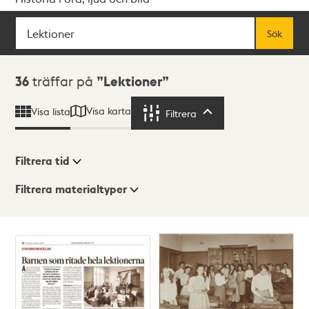
Sök
Fritextsök
Sök
Sökresultat
36
träffar på
Lektioner
Visa karta
Visa lista
Filtrera
Filtrera
Filtrera tid
Filtrera materialtyper
Visningsläge
Totalt
36
träffar
Lista
Karta