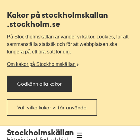
Kakor på stockholmskallan
.stockholm.se
På Stockholmskällan använder vi kakor, cookies, för att
sammanställa statistik och för att webbplatsen ska
fungera på ett bra sätt för dig.
Om kakor på Stockholmskällan
Godkänn alla kakor
Välj vilka kakor vi får använda
Till
Till
Stockholmskällan
navigationen
huvudinnehållet
Historia i ord, ljud och bild