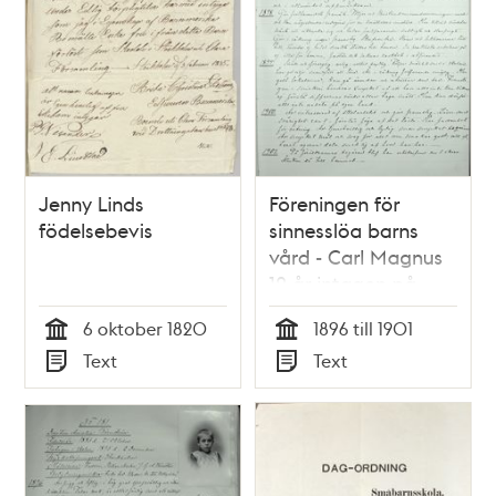
Jenny Linds
Föreningen för
födelsebevis
sinnesslöa barns
vård - Carl Magnus
12 år intagen på
föreningens skola
6 oktober 1820
1896 till 1901
1896
Tid
Tid
Text
Text
Typ
Typ