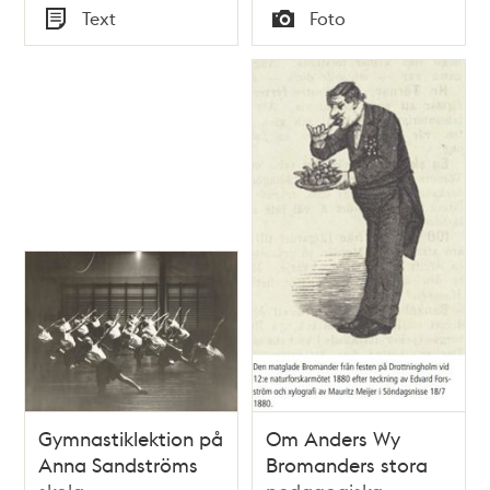
Tid
Tid
Text
Foto
fastställda 1866
Typ
Typ
Gymnastiklektion på
Om Anders Wy
Anna Sandströms
Bromanders stora