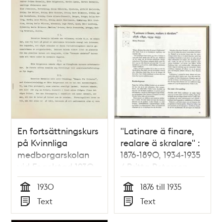
En fortsättningskurs
"Latinare ä finare,
på Kvinnliga
realare ä skralare" :
medborgarskolan
1876-1890, 1934-1935
vid Fogelstad 1930
/ Britta Peterson
1930
1876 till 1935
Tid
Tid
Text
Text
Typ
Typ