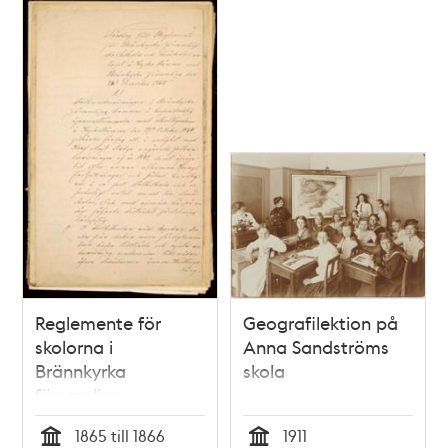
Reglemente för
Geografilektion på
skolorna i
Anna Sandströms
Brännkyrka
skola
församling
(nuvarande
1865 till 1866
1911
söderförort),