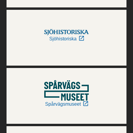
Sjöhistoriska
Spårvägsmuseet