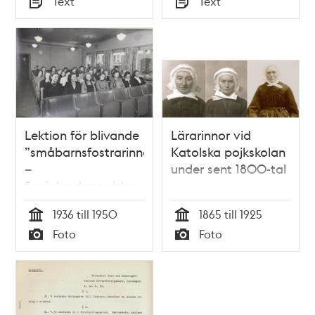
Text
Text
Typ
Typ
Lektion för blivande
Lärarinnor vid
”småbarnsfostrarinnor”
Katolska pojkskolan
–
under sent 1800-tal
Socialpedagogiska
seminariet
1936 till 1950
1865 till 1925
Tid
Tid
Foto
Foto
Typ
Typ