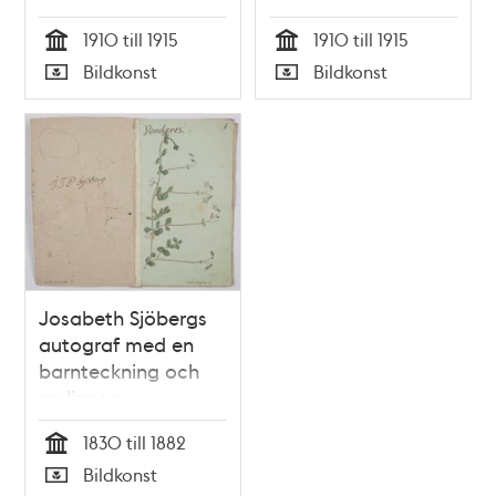
1910 till 1915
1910 till 1915
Tid
Tid
Bildkonst
Bildkonst
Typ
Typ
Josabeth Sjöbergs
autograf med en
barnteckning och
en linnea
1830 till 1882
Tid
Bildkonst