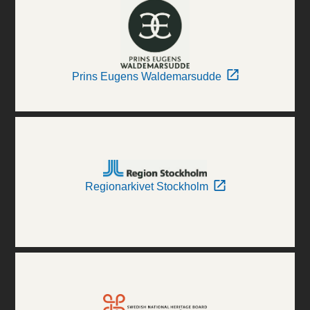
Prins Eugens Waldemarsudde
Regionarkivet Stockholm