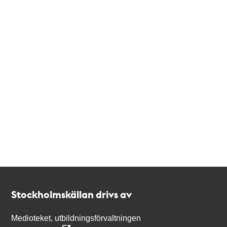
Kontakt
Stockholmskällan
Stockholmskällan drivs av
Medioteket, utbildningsförvaltningen