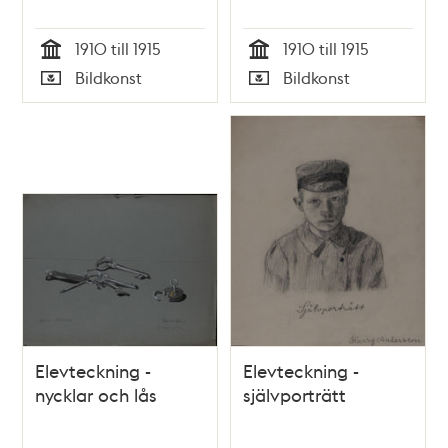
1910 till 1915
1910 till 1915
Tid
Tid
Bildkonst
Bildkonst
Typ
Typ
Elevteckning -
Elevteckning -
nycklar och lås
självporträtt