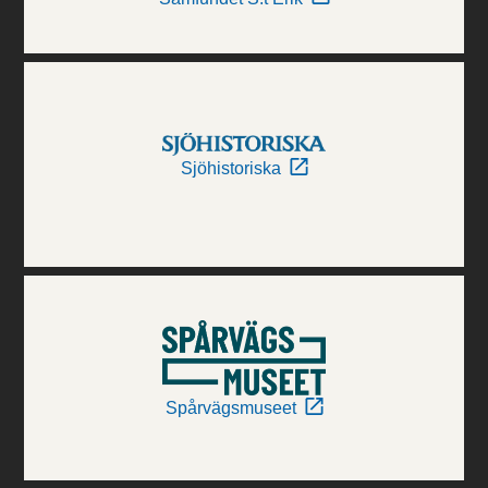
Sjöhistoriska
Spårvägsmuseet