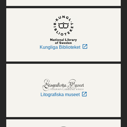
Kungliga Biblioteket
Litografiska museet