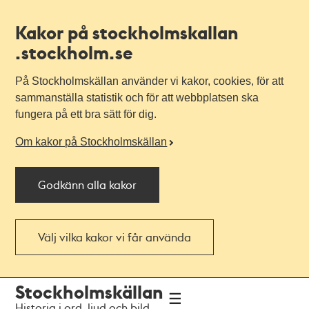
Kakor på stockholmskallan
.stockholm.se
På Stockholmskällan använder vi kakor, cookies, för att
sammanställa statistik och för att webbplatsen ska
fungera på ett bra sätt för dig.
Om kakor på Stockholmskällan
Godkänn alla kakor
Välj vilka kakor vi får använda
Till
Till
Stockholmskällan
navigationen
huvudinnehållet
Historia i ord, ljud och bild