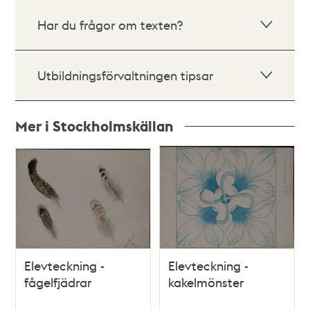
Har du frågor om texten?
Utbildningsförvaltningen tipsar
Mer i Stockholmskällan
Relaterade
poster
och
teman
Elevteckning -
Elevteckning -
fågelfjädrar
kakelmönster