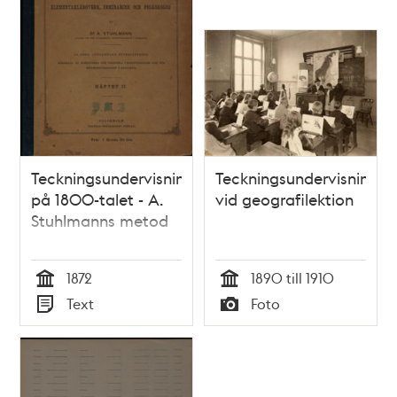
Teckningsundervisning
Teckningsundervisning
på 1800-talet - A.
vid geografilektion
Stuhlmanns metod
1872
1890 till 1910
Tid
Tid
Text
Foto
Typ
Typ