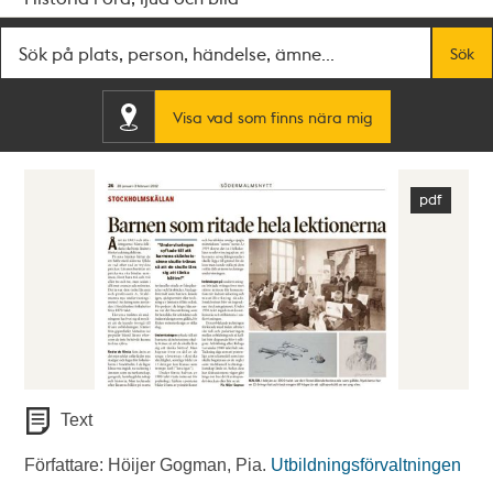
Fritextsök
Sök
Visa vad som finns nära mig
Text
Författare: Höijer Gogman, Pia.
Utbildningsförvaltningen