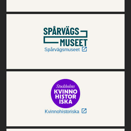
Spårvägsmuseet
Kvinnohistoriska