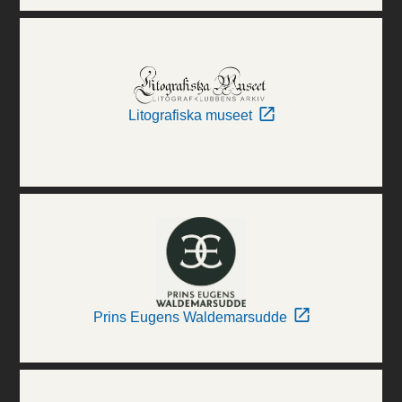
Litografiska museet
Prins Eugens Waldemarsudde