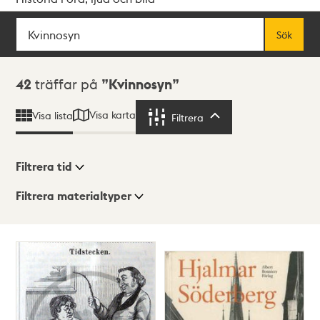
Sök
Fritextsök
Sök
Sökresultat
42
träffar på
Kvinnosyn
Visa karta
Visa lista
Filtrera
Filtrera
Filtrera tid
Filtrera materialtyper
Visningsläge
Totalt
42
träffar
Lista
Karta