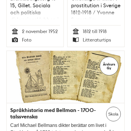
15, Gillet. Sociala
prostitution i Sverige
och politiska
1812-1918 / Yvonne
diskussionsklubben i
Svanström
Stockholm, har
2 november 1952
1812 till 1918
bjudit in till
Tid
Tid
Foto
Litteraturtips
diskussion,
Typ
Typ
""Kvinnan som
samhällsmedlem"".
Fr. v. V. Adlers, L.
Årskurs
Olsson och E.
Gy
Adlercreutz
Språkhistoria med Bellman - 1700-
Skola
talssvenska
Carl Michael Bellmans dikter berättar om livet i