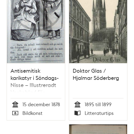
Antisemitisk
Doktor Glas /
karikatyr i Söndags-
Hjalmar Söderberg
Nisse – Illustreradt
Veckoblad för
Skämt, Humor och
15 december 1878
1895 till 1899
Satir, nr 50, den 15
Tid
Tid
Bildkonst
Litteraturtips
december 1878
Typ
Typ