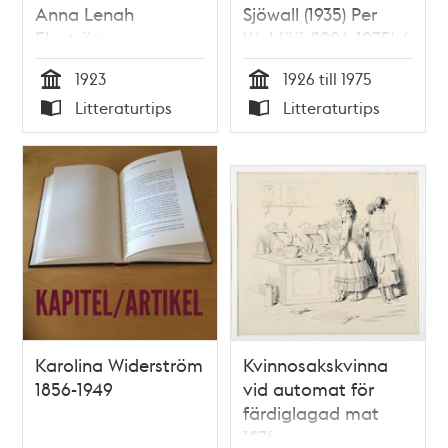
Anna Lenah
Sjöwall (1935) Per
Elgström
Wahlöö (1926-1975) /
Bo Lundin
1923
1926 till 1975
Tid
Tid
Litteraturtips
Litteraturtips
Typ
Typ
Karolina Widerström
Kvinnosakskvinna
1856-1949
vid automat för
färdiglagad mat
1876