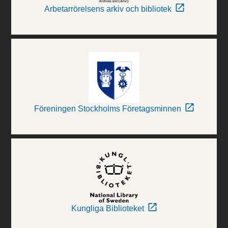
Arbetarrörelsens arkiv och bibliotek
Föreningen Stockholms Företagsminnen
Kungliga Biblioteket