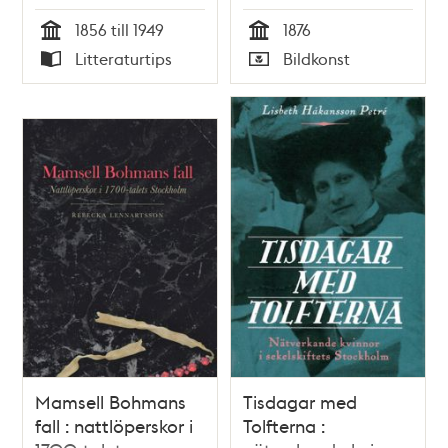
1856 till 1949
1876
Tid
Tid
Litteraturtips
Bildkonst
Typ
Typ
Mamsell Bohmans
Tisdagar med
fall : nattlöperskor i
Tolfterna :