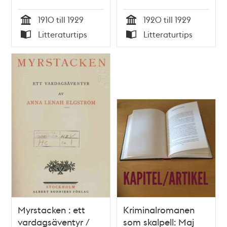
1910 till 1929
1920 till 1929
Tid
Tid
Litteraturtips
Litteraturtips
Typ
Typ
Myrstacken : ett
Kriminalromanen
vardagsäventyr /
som skalpell: Maj