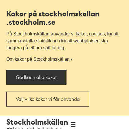
Kakor på stockholmskallan
.stockholm.se
På Stockholmskällan använder vi kakor, cookies, för att
sammanställa statistik och för att webbplatsen ska
fungera på ett bra sätt för dig.
Om kakor på Stockholmskällan
Godkänn alla kakor
Välj vilka kakor vi får använda
Till
Till
Stockholmskällan
navigationen
huvudinnehållet
Historia i ord, ljud och bild