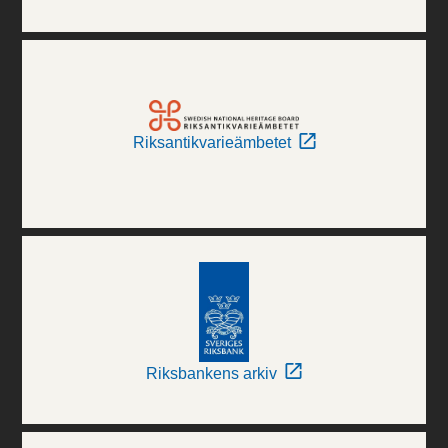
Riksantikvarieämbetet
Riksbankens arkiv