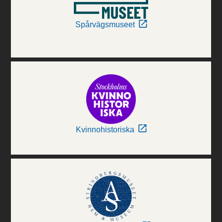
Spårvägsmuseet
Kvinnohistoriska