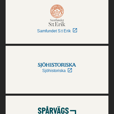
Samfundet S:t Erik
Sjöhistoriska