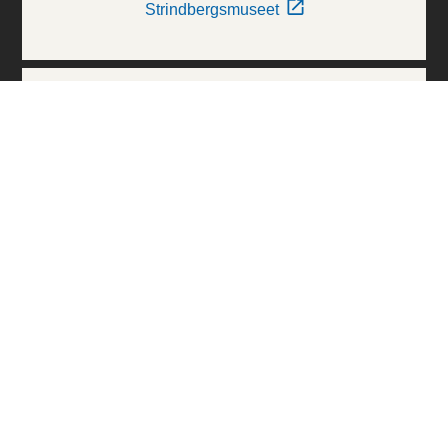
Strindbergsmuseet
Thielska Galleriet
Världskulturmuseerna