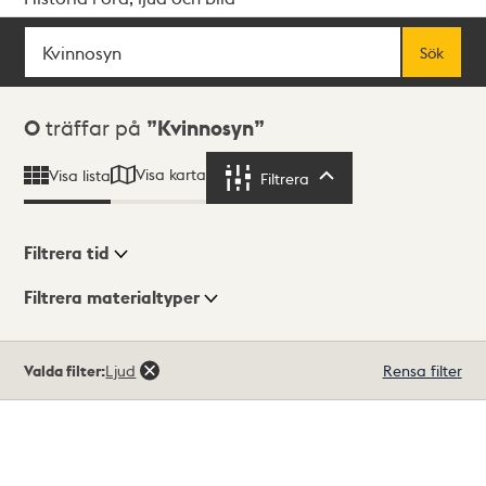
Sök
Fritextsök
Sök
Sökresultat
0
träffar på
Kvinnosyn
Visa karta
Visa lista
Filtrera
Filtrera
Filtrera tid
Filtrera materialtyper
Visningsläge
Totalt
Valda filter:
Ljud
Rensa filter
0
träffar
Lista
Karta