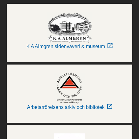
K A Almgren sidenväveri & museum
Arbetarrörelsens arkiv och bibliotek