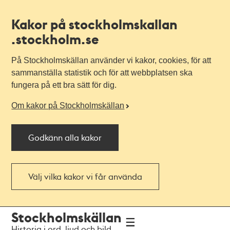
Kakor på stockholmskallan
.stockholm.se
På Stockholmskällan använder vi kakor, cookies, för att
sammanställa statistik och för att webbplatsen ska
fungera på ett bra sätt för dig.
Om kakor på Stockholmskällan
Godkänn alla kakor
Välj vilka kakor vi får använda
Till
Till
Stockholmskällan
navigationen
huvudinnehållet
Historia i ord, ljud och bild