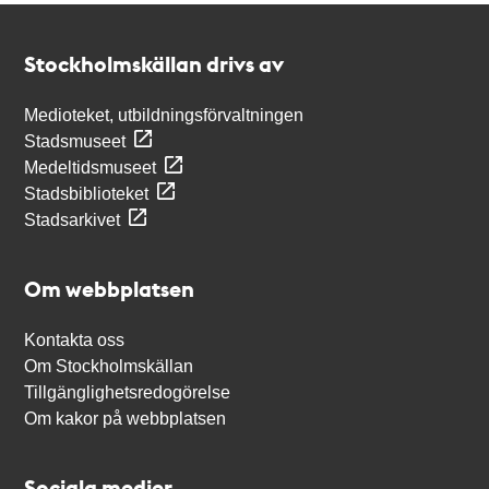
Kontakt
Stockholmskällan
Stockholmskällan drivs av
Medioteket, utbildningsförvaltningen
Stadsmuseet
Medeltidsmuseet
Stadsbiblioteket
Stadsarkivet
Om webbplatsen
Kontakta oss
Om Stockholmskällan
Tillgänglighetsredogörelse
Om kakor på webbplatsen
Sociala medier