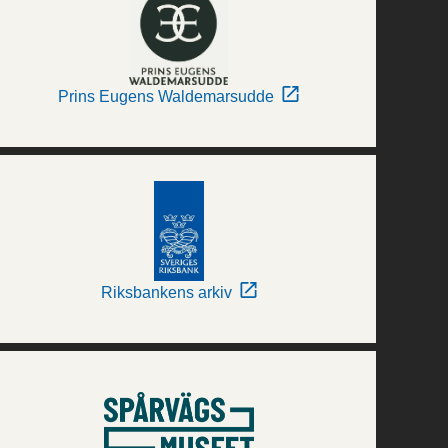
Prins Eugens Waldemarsudde
Riksbankens arkiv