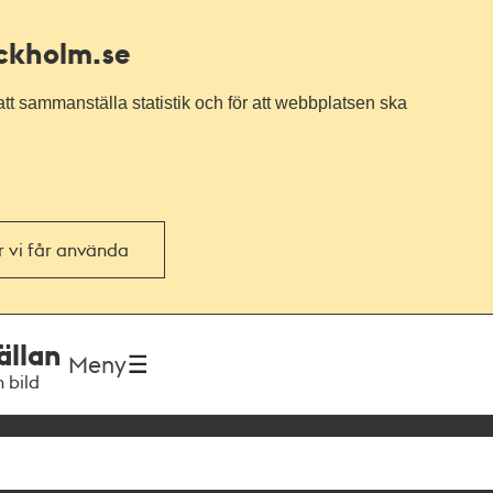
ockholm.se
tt sammanställa statistik och för att webbplatsen ska
or vi får använda
ällan
Meny
h bild