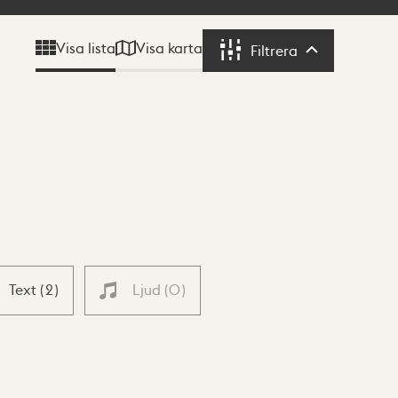
Visa karta
Visa lista
Filtrera
Filtrera
Text
(
2
)
Ljud
(
0
)