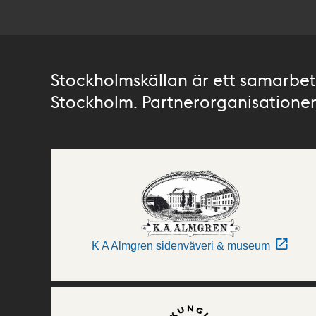
Stockholmskällan är ett samarbete
Stockholm. Partnerorganisationer 
K A Almgren sidenväveri & museum