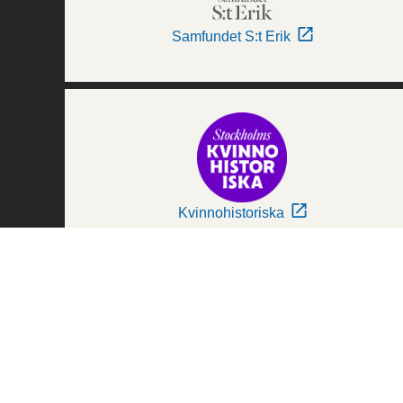
Samfundet S:t Erik
Kvinnohistoriska
Världskulturmuseerna