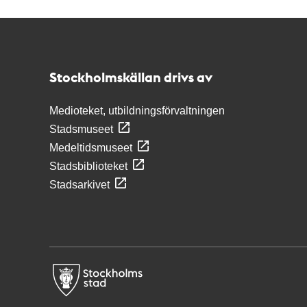
Kontakt
Stockholmskällan
Stockholmskällan drivs av
Medioteket, utbildningsförvaltningen
Stadsmuseet
Medeltidsmuseet
Stadsbiblioteket
Stadsarkivet