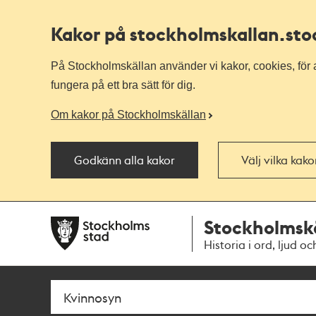
Kakor på stockholmskallan
.st
På Stockholmskällan använder vi kakor, cookies, för a
fungera på ett bra sätt för dig.
Om kakor på Stockholmskällan
Godkänn alla kakor
Välj vilka kak
Till
Till
Stockholmsk
navigationen
huvudinnehållet
Historia i ord, ljud oc
Sök
Fritextsök