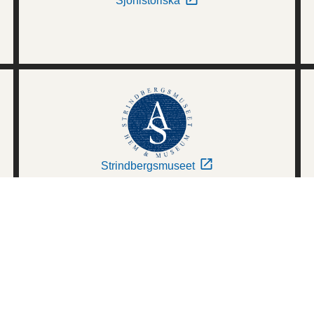
Sjöhistoriska
Strindbergsmuseet