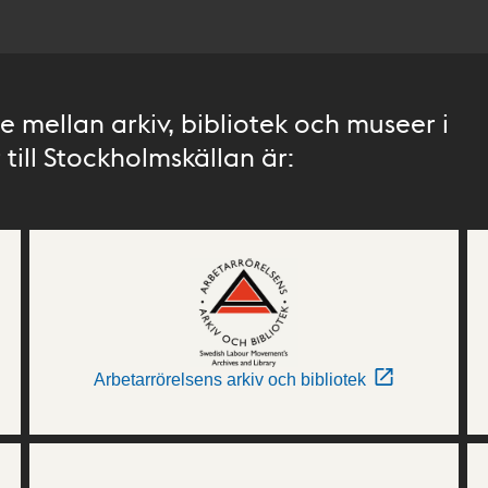
 mellan arkiv, bibliotek och museer i
till Stockholmskällan är:
Arbetarrörelsens arkiv och bibliotek