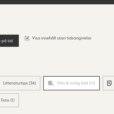
Visa innehåll utan tidsangivelse
a på tid
Litteraturtips
(
34
)
Film & rörlig bild
(
0
)
Foto
(
1
)