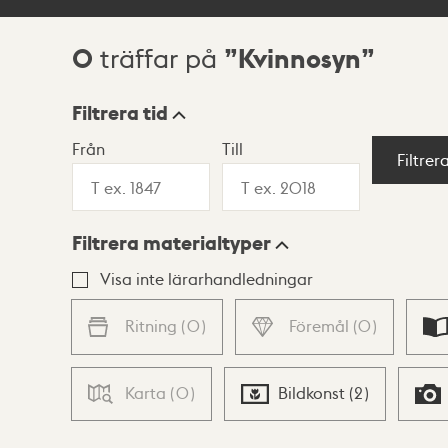
0
Kvinnosyn
träffar på
Sökresultat
Filtrera tid
Från
Till
Visningsläge
Filtrer
Filtrera materialtyper
Lista
Karta
Visa inte lärarhandledningar
Ritning
(
0
)
Föremål
(
0
)
Karta
(
0
)
Bildkonst
(
2
)