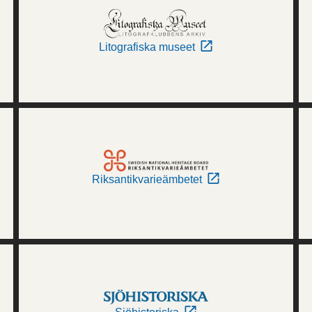
Litografiska museet
Riksantikvarieämbetet